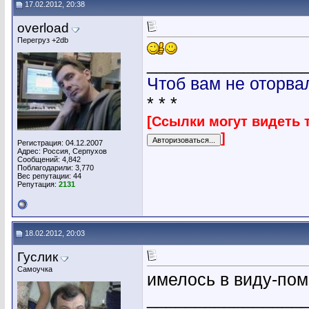
17.02.2012, 20:38
overload
Перегруз +2db
________________
Чтоб вам не оторва
* * *
[Ссылки могут видеть 
]
Регистрация: 04.12.2007
Адрес: Россия, Серпухов
Сообщений: 4,842
Поблагодарили: 3,770
Вес репутации:
44
Репутация:
2131
18.02.2012, 20:03
Гуслик
Самоучка
имелось в виду-по
________________