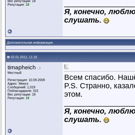
Вес репутации:
18
________________
Репутация:
18
Я, конечно, люблю
слушать.
Дополнительная информация
02.01.2012, 11:16
timapheich
Местный
Всем спасибо. Нашё
Регистрация: 10.09.2009
Адрес: Минск
P.S. Странно, казал
Сообщений: 1,019
Поблагодарили: 315
этом.
Вес репутации:
18
Репутация:
18
________________
Я, конечно, люблю
слушать.