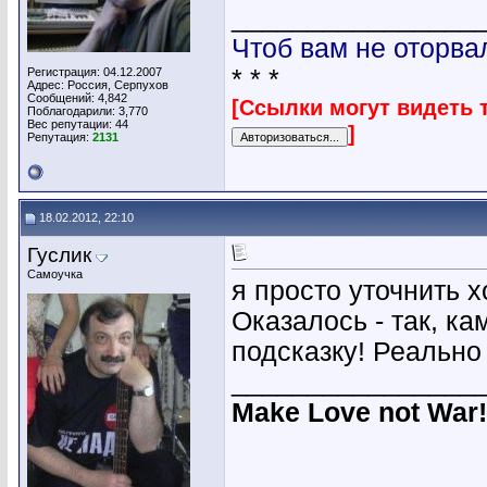
________________
Чтоб вам не оторва
* * *
Регистрация: 04.12.2007
Адрес: Россия, Серпухов
Сообщений: 4,842
[Ссылки могут видеть 
Поблагодарили: 3,770
Вес репутации:
44
]
Репутация:
2131
18.02.2012, 22:10
Гуслик
Самоучка
я просто уточнить хо
Оказалось - так, ка
подсказку! Реально
________________
Make Love not War!