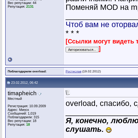
Вес репутации:
44
Поменяй MOD на mpg
Репутация:
2131
________________
Чтоб вам не оторва
* * *
[Ссылки могут видеть 
]
Поблагодарили overload:
Ростислав
(19.02.2012)
23.02.2012, 06:42
timapheich
Местный
overload, спасибо, 
Регистрация: 10.09.2009
Адрес: Минск
________________
Сообщений: 1,019
Поблагодарили: 315
Я, конечно, люблю
Вес репутации:
18
Репутация:
18
слушать.