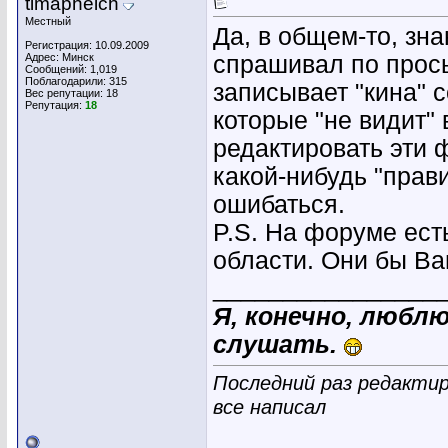
timapheich
Местный
Да, в общем-то, зна
Регистрация: 10.09.2009
Адрес: Минск
спрашивал по прось
Сообщений: 1,019
Поблагодарили: 315
записывает "кина" с
Вес репутации:
18
Репутация:
18
которые "не видит"
редактировать эти 
какой-нибудь "прав
ошибаться.
P.S. На форуме ест
области. Они бы Ва
________________
Я, конечно, люблю
слушать.
Последний раз редактиро
все написал