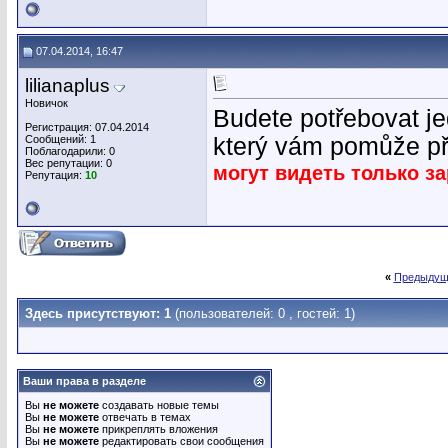
07.04.2014, 16:47
lilianaplus
Новичок
Budete potřebovat jed
Регистрация: 07.04.2014
Сообщений: 1
který vám pomůže pře
Поблагодарили: 0
Вес репутации:
0
могут видеть только з
Репутация:
10
«
Предыдущ
Здесь присутствуют: 1
(пользователей: 0 , гостей: 1)
Ваши права в разделе
Вы
не можете
создавать новые темы
Вы
не можете
отвечать в темах
Вы
не можете
прикреплять вложения
Вы
не можете
редактировать свои сообщения