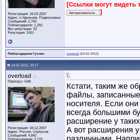
[Ссылки могут видеть 
]
Регистрация: 26.03.2007
Адрес: п.Удельная, Подмосковье
Сообщений: 2,793
Поблагодарили: 1,292
Вес репутации:
32
Репутация:
1001
Поблагодарили Гуслик:
overload
(19.02.2012)
19.02.2012, 20:17
overload
Перегруз +2db
Кстати, таким же о
файлы, записанные 
носителя. Если они
всегда большими бу
расширение у таких
А вот расширения у
Регистрация: 04.12.2007
Адрес: Россия, Серпухов
Сообщений: 4,842
различными. Напри
Поблагодарили: 3,770