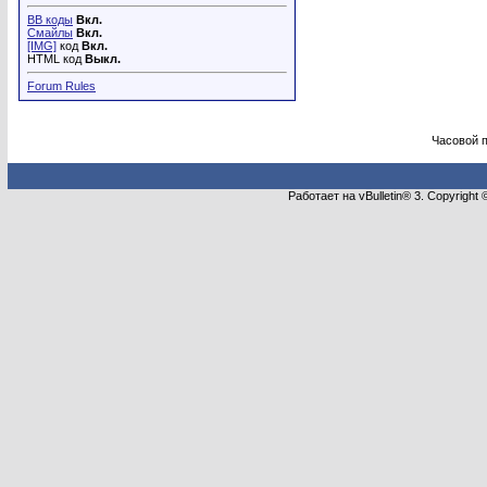
BB коды
Вкл.
Смайлы
Вкл.
[IMG]
код
Вкл.
HTML код
Выкл.
Forum Rules
Часовой 
Работает на vBulletin® 3. Copyright 