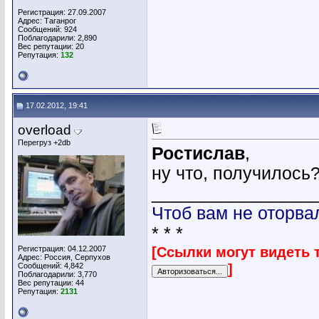
Регистрация: 27.09.2007
Адрес: Таганрог
Сообщений: 924
Поблагодарили: 2,890
Вес репутации:
20
Репутация:
132
17.02.2012, 19:41
overload
Перегруз +2db
Ростислав
,
ну что, получилось
________________
Чтоб вам не оторва
* * *
[Ссылки могут видеть 
Регистрация: 04.12.2007
Адрес: Россия, Серпухов
]
Сообщений: 4,842
Поблагодарили: 3,770
Вес репутации:
44
Репутация:
2131