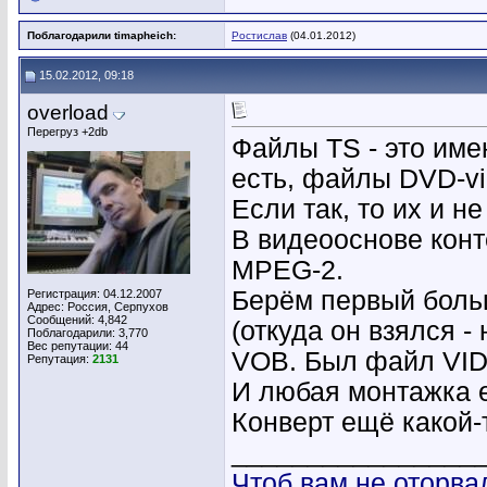
Поблагодарили timapheich:
Ростислав
(04.01.2012)
15.02.2012, 09:18
overload
Перегруз +2db
Файлы TS - это им
есть, файлы DVD-v
Если так, то их и н
В видеооснове кон
MPEG-2.
Берём первый боль
Регистрация: 04.12.2007
Адрес: Россия, Серпухов
Сообщений: 4,842
(откуда он взялся 
Поблагодарили: 3,770
Вес репутации:
44
VOB. Был файл VID
Репутация:
2131
И любая монтажка е
Конверт ещё какой-т
________________
Чтоб вам не оторва