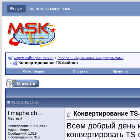
Форум
Коллекция минусовок
Форум сайта plus-msk.ru
>
Работа с немузыкальными программами
Конвертирование TS-файлов
Регистрация
Справка
Правила
25.12.2011, 11:22
timapheich
Конвертирование TS
Местный
Всем добрый день и
Регистрация: 10.09.2009
Адрес: Минск
конвертировать TS-
Сообщений: 1,019
Поблагодарили: 315