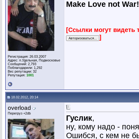
Make Love not War!
[Ссылки могут видеть 
]
Регистрация: 26.03.2007
Адрес: п.Удельная, Подмосковье
Сообщений: 2,793
Поблагодарили: 1,292
Вес репутации:
32
Репутация:
1001
18.02.2012, 20:14
overload
Перегруз +2db
Гуслик
,
ну, кому надо - поня
Ошибся, с кем не б