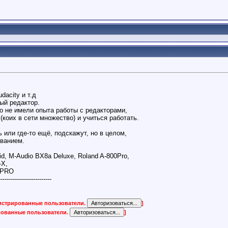
dacity и т.д
ый редактор.
го не имели опыта работы с редакторами,
коих в сети множество) и учиться работать.
 или где-то ещё, подскажут, но в целом,
ованием.
id, M-Audio BX8a Deluxe, Roland A-800Pro,
-X,
 PRO
--------------------------
гистрированные пользователи.
]
ированные пользователи.
]