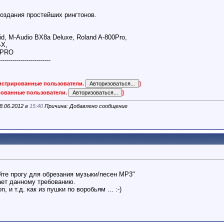
создания простейших рингтонов.
id, M-Audio BX8a Deluxe, Roland A-800Pro,
-X,
 PRO
--------------------------
гистрированные пользователи.
]
ированные пользователи.
]
8.06.2012 в
15:40
Причина: Добавлено сообщение
йте прогу для обрезания музыки/песен MP3"
ает данному требованию.
n, и т.д. как из пушки по воробьям ... :-)