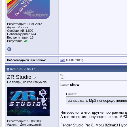
Регистрация: 11.01.2012
Адрес: Россия
Сообщений: 1,800
Поблагодарили: 674
Вес репутации:
16
Репутация:
34
Поблагодарили laser-show:
ratz
(31.08.2012)
02.07.2012, 05:17
ZR Studio
Не профи, но кое что умею
laser-show
Цитата:
записывать Mp3 непосредственно
Интересно, а что, другие программы 
А как же потом получается опять MP
__________________
Регистрация: 10.08.2008
Адрес: г. Долгопрудный,
Fender Studio Pro 8, Motu 828mk3 Hybr