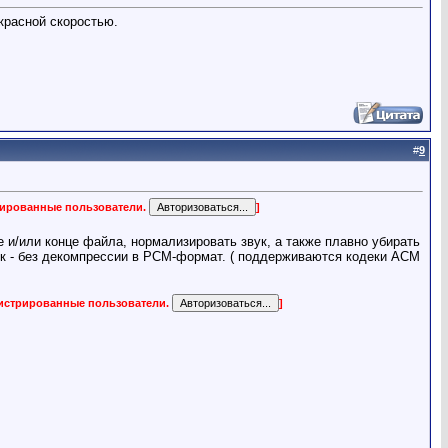
красной скоростью.
#
9
трированные пользователи.
]
 и/или конце файла, нормализировать звук, а также плавно убирать
иск - без декомпрессии в PCM-формат. ( поддерживаются кодеки ACM
гистрированные пользователи.
]