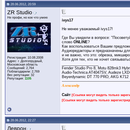
28.06.2012, 20:59
ZR Studio
Не профи, но кое что умею
ivys17
Не менее уважаемый ivys17!
Где Вы увидели в вопросе: "Посовету
слово
ONLINE
?
Как воспользоваться Вашим предложе
Аудиоредакторы и предназначены для
и не важно, что это: обрезка, микшир
Регистрация: 10.08.2008
Хотя для тех, кто не хочет связыват
Адрес: г. Долгопрудный,
__________________
Московская область
Fender Studio Pro 8, Motu 828mk3 Hybr
Сообщений: 2,764
Поблагодарили: 2,769
Audio-Technica AT4047SV, Audeze LXD
Вес репутации:
32
Beyerdynamic DT 770 PRO, AKG K712
Репутация:
1105
----------------------------------------------------------
Александр
Сайт
[Ссылки могут видеть только заре
[Ссылки могут видеть только зарегистр
28.06.2012, 22:27
Леврон