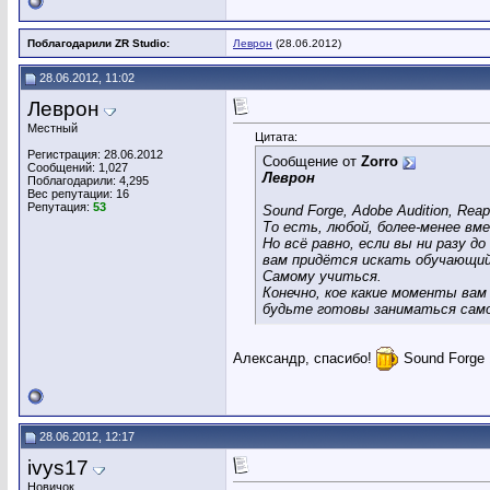
Поблагодарили ZR Studio:
Леврон
(28.06.2012)
28.06.2012, 11:02
Леврон
Местный
Цитата:
Регистрация: 28.06.2012
Сообщение от
Zorro
Сообщений: 1,027
Леврон
Поблагодарили: 4,295
Вес репутации:
16
Репутация:
53
Sound Forge, Adobe Audition, Reap
То есть, любой, более-менее вм
Но всё равно, если вы ни разу 
вам придётся искать обучающий
Самому учиться.
Конечно, кое какие моменты вам 
будьте готовы заниматься само
Александр, спасибо!
Sound Forge 
28.06.2012, 12:17
ivys17
Новичок