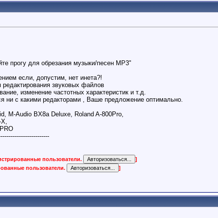
йте прогу для обрезания музыки/песен MP3"
нием если, допустим, нет инета?!
 редактирования звуковых файлов
ование, изменение частотных характеристик и т.д.
ься ни с какими редакторами , Ваше предложение оптимально.
id, M-Audio BX8a Deluxe, Roland A-800Pro,
-X,
 PRO
--------------------------
гистрированные пользователи.
]
ированные пользователи.
]