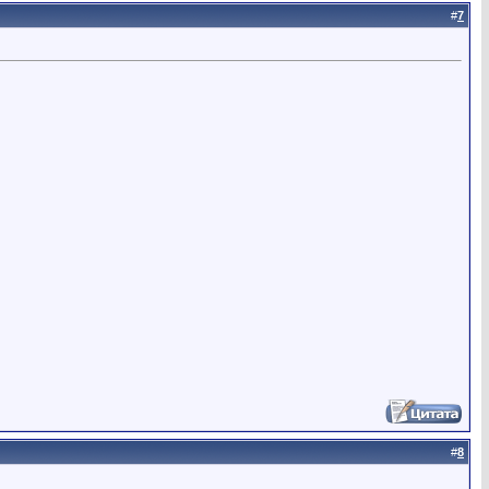
#
7
#
8