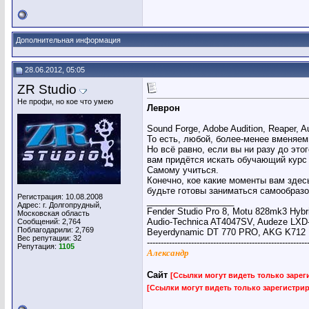
Дополнительная информация
28.06.2012, 05:05
ZR Studio
Не профи, но кое что умею
Леврон
Sound Forge, Adobe Audition, Reaper, Au
То есть, любой, более-менее вменяем
Но всё равно, если вы ни разу до это
вам придётся искать обучающий курс (
Самому учиться.
Конечно, кое какие моменты вам здесь
будьте готовы заниматься самообраз
Регистрация: 10.08.2008
__________________
Адрес: г. Долгопрудный,
Fender Studio Pro 8, Motu 828mk3 Hybr
Московская область
Audio-Technica AT4047SV, Audeze LXD
Сообщений: 2,764
Поблагодарили: 2,769
Beyerdynamic DT 770 PRO, AKG K712
Вес репутации:
32
----------------------------------------------------------
Репутация:
1105
Александр
Сайт
[Ссылки могут видеть только заре
[Ссылки могут видеть только зарегистр