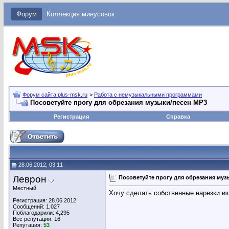
Форум
Коллекция минусовок
Форум сайта plus-msk.ru
>
Работа с немузыкальными программами
Посоветуйте прогу для обрезания музыки/песен MP3
Регистрация
Справка
28.06.2012, 03:11
Леврон
Посоветуйте прогу для обрезания муз
Местный
Хочу сделать собственные нарезки из 
Регистрация: 28.06.2012
Сообщений: 1,027
Поблагодарили: 4,295
Вес репутации:
16
Репутация:
53