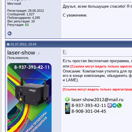
Местный
Друзья, всем большущее спасибо! Я б
Регистрация: 28.06.2012
Сообщений: 1,027
С уважением.
Поблагодарили: 4,295
Вес репутации:
16
Репутация:
53
01.07.2012, 23:43
laser-show
Пользователь
Есть простая бесплатная программа, 
или
[Ссылки могут видеть только зарег
Описание: Компактная утилита для пр
его в конце композиции, обьединять 
и LAME).
__________________
[Ссылки могут видеть только зарегистр