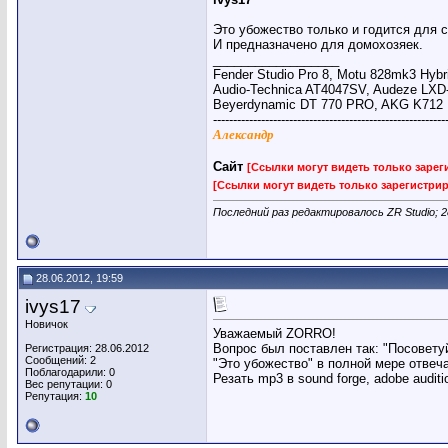
Это убожество только и годится для 
И предназначено для домохозяек.
__________________
Fender Studio Pro 8, Motu 828mk3 Hybr
Audio-Technica AT4047SV, Audeze LXD
Beyerdynamic DT 770 PRO, AKG K712
----------------------------------------------------------
Александр
Сайт
[Ссылки могут видеть только заре
[Ссылки могут видеть только зарегистр
Последний раз редактировалось ZR Studio; 2
28.06.2012, 19:59
ivys17
Новичок
Уважаемый ZORRO!
Вопрос был поставлен так: "Посовету
Регистрация: 28.06.2012
Сообщений: 2
"Это убожество" в полной мере отвеч
Поблагодарили: 0
Резать mp3 в sound forge, adobe auditio
Вес репутации:
0
Репутация:
10