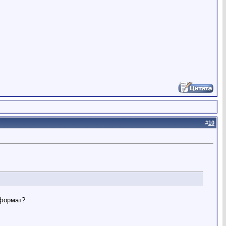
#
10
 формат?