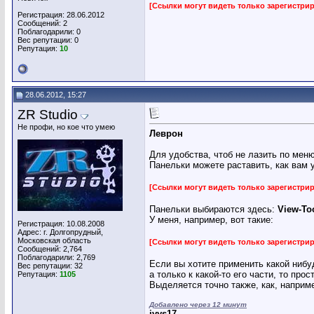
[Ссылки могут видеть только зарегистр
Регистрация: 28.06.2012
Сообщений: 2
Поблагодарили: 0
Вес репутации:
0
Репутация:
10
28.06.2012, 15:27
ZR Studio
Не профи, но кое что умею
Леврон
Для удобства, чтоб не лазить по мен
Панельки можете раставить, как вам 
[Ссылки могут видеть только зарегистр
Панельки выбираются здесь:
View-To
У меня, например, вот такие:
Регистрация: 10.08.2008
Адрес: г. Долгопрудный,
Московская область
[Ссылки могут видеть только зарегистр
Сообщений: 2,764
Поблагодарили: 2,769
Если вы хотите применить какой нибуд
Вес репутации:
32
а только к какой-то его части, то про
Репутация:
1105
Выделяется точно также, как, наприме
Добавлено через 12 минут
ivys17