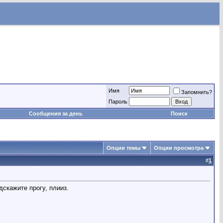
Имя
Запомнить?
Пароль
Сообщения за день
Поиск
Опции темы
Опции просмотра
#
1
дскажите прогу, плииз.