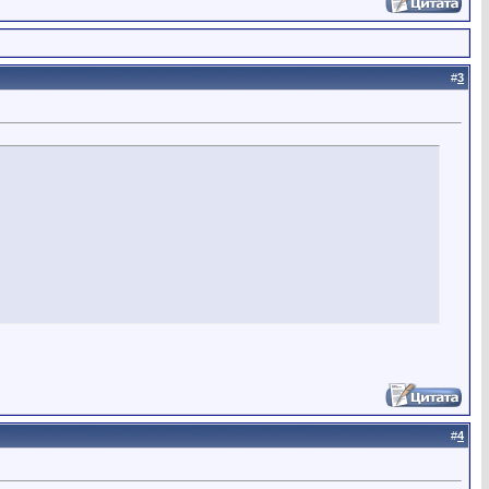
#
3
#
4