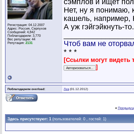
сэмплов и ищет по
Нет, ну я понимаю, 
кашель, например, 
А уж гэйгэйкнуть-то.
Регистрация: 04.12.2007
Адрес: Россия, Серпухов
Сообщений: 4,842
________________
Поблагодарили: 3,770
Вес репутации:
44
Чтоб вам не оторва
Репутация:
2131
* * *
[Ссылки могут видеть 
]
Поблагодарили overload:
Лев
(01.12.2012)
«
Предыдущ
Здесь присутствуют: 1
(пользователей: 0 , гостей: 1)