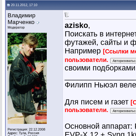
20.11.2012, 17:10
Владимир
Марченко
azisko
,
Модератор
Поискать в интернет
футажей, сайты и 
Например
[Ссылки м
пользователи.
своими подборками
________________
Филипп Ньюэл веле
Для писем и газет
[
пользователи.
Основной аппарат: 
Регистрация: 22.12.2008
EVP-X 12 + Synq 1k
Адрес: Тула, Россия