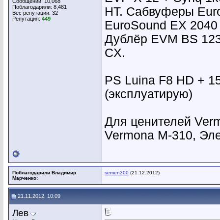
Сообщений: 10,068
Поблагодарили: 8,481
HT. Сабвуферы Eur
Вес репутации:
32
Репутация:
449
EuroSound EX 2040
Дублёр EVM BS 123 
CX.
PS Luina F8 HD + 15
(эксплуатирую)
Для ценителей Verm
Vermona M-310, Эл
Поблагодарили Владимир
semen300
(21.12.2012)
Марченко:
21.11.2012, 10:09
Лев