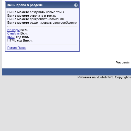
Ваши права в разделе
Вы
не можете
создавать новые темы
Вы
не можете
отвечать в темах
Вы
не можете
прикреплять вложения
Вы
не можете
редактировать свои сообщения
BB коды
Вкл.
Смайлы
Вкл.
[IMG]
код
Вкл.
HTML код
Выкл.
Forum Rules
Часовой 
Работает на vBulletin® 3. Copyright 