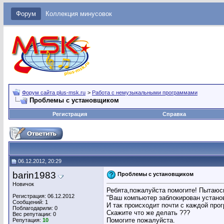
Форум
Коллекция минусовок
Форум сайта plus-msk.ru
>
Работа с немузыкальными программами
Проблемы с установщиком
Регистрация
Справка
06.12.2012, 20:29
barin1983
Проблемы с установщиком
Новичок
Ребята,пожалуйста помогите! Пытаюсь
Регистрация: 06.12.2012
"Ваш компьютер заблокирован установ
Сообщений: 1
И так происходит почти с каждой про
Поблагодарили: 0
Скажите что же делать ???
Вес репутации:
0
Помогите пожалуйста.
Репутация:
10