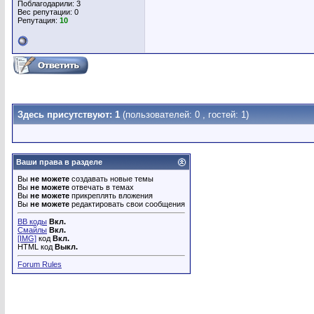
Поблагодарили: 3
Вес репутации:
0
Репутация:
10
Здесь присутствуют: 1
(пользователей: 0 , гостей: 1)
Ваши права в разделе
Вы
не можете
создавать новые темы
Вы
не можете
отвечать в темах
Вы
не можете
прикреплять вложения
Вы
не можете
редактировать свои сообщения
BB коды
Вкл.
Смайлы
Вкл.
[IMG]
код
Вкл.
HTML код
Выкл.
Forum Rules