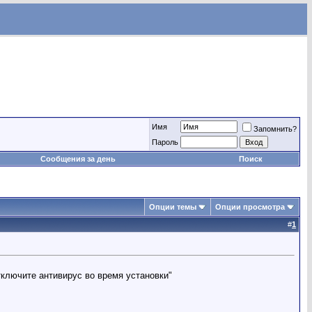
Имя
Запомнить?
Пароль
Сообщения за день
Поиск
Опции темы
Опции просмотра
#
1
ключите антивирус во время установки"