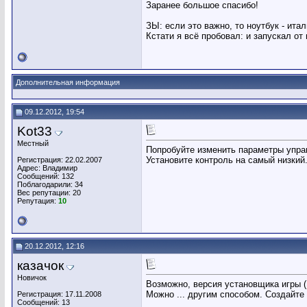
Заранее большое спасибо!
ЗЫ: если это важно, то ноутбук - ита
Кстати я всё пробовал: и запускал от
Дополнительная информация
09.12.2012, 19:54
Kot33
Местный
Попробуйте изменить параметры упра
Установите контроль на самый низкий
Регистрация: 22.02.2007
Адрес: Владимир
Сообщений: 132
Поблагодарили: 34
Вес репутации:
20
Репутация:
10
20.12.2012, 12:16
казачок
Новичок
Возможно, версия установщика игры (
Можно ... другим способом. Создайте
Регистрация: 17.11.2008
Сообщений: 13