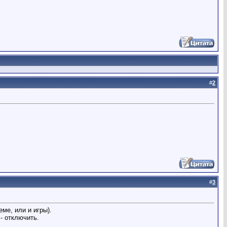
#
2
#
3
ме, или и игры).
- отключить.