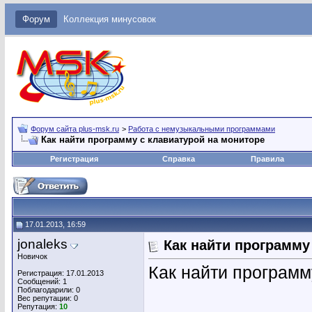
Форум
Коллекция минусовок
Форум сайта plus-msk.ru
>
Работа с немузыкальными программами
Как найти программу с клавиатурой на мониторе
Регистрация
Справка
Правила
17.01.2013, 16:59
jonaleks
Как найти программу
Новичок
Как найти программ
Регистрация: 17.01.2013
Сообщений: 1
Поблагодарили: 0
Вес репутации:
0
Репутация:
10