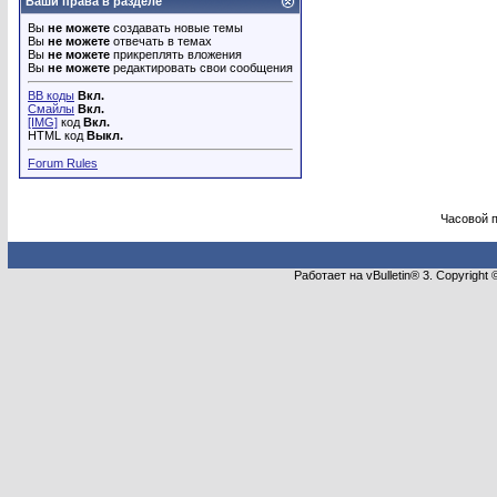
Ваши права в разделе
Вы
не можете
создавать новые темы
Вы
не можете
отвечать в темах
Вы
не можете
прикреплять вложения
Вы
не можете
редактировать свои сообщения
BB коды
Вкл.
Смайлы
Вкл.
[IMG]
код
Вкл.
HTML код
Выкл.
Forum Rules
Часовой 
Работает на vBulletin® 3. Copyright 