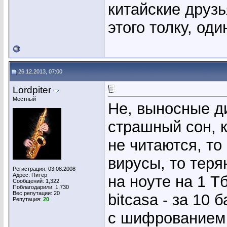
китайские друзь
этого толку, од
26.12.2013, 07:00
Lordpiter
Местный
Не, выносные д
страшный сон, к
не читаются, то
вирусы, то теря
Регистрация: 03.08.2008
Адрес: Питер
на ноуте на 1 Т
Сообщений: 1,322
Поблагодарили: 1,730
Вес репутации:
20
bitcasa - за 10
Репутация:
20
с шифрованием 