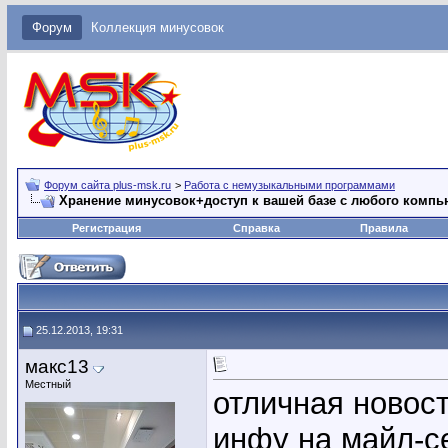
Форум
Коллекция минусовок
Форум сайта plus-msk.ru
>
Работа с немузыкальными программами
Хранение минусовок+доступ к вашей базе с любого компь
Регистрация
Справка
Правила
25.12.2013, 19:31
макс13
Местный
отличная новост
инфу на майл-с