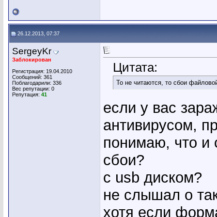
26.12.2013, 07:37
SergeyKr
Заблокирован
Цитата:
Регистрация: 19.04.2010
Сообщений: 361
То не читаются, то сбои файловой
Поблагодарили: 336
Вес репутации:
0
Репутация:
41
если у вас зара
антивирусом, пр
понимаю, что и 
сбои?
c usb диском?
не слышал о та
хотя если форма