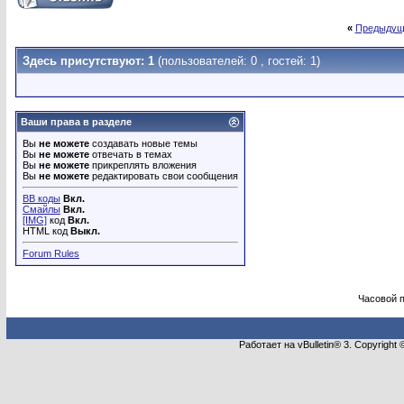
«
Предыдущ
Здесь присутствуют: 1
(пользователей: 0 , гостей: 1)
Ваши права в разделе
Вы
не можете
создавать новые темы
Вы
не можете
отвечать в темах
Вы
не можете
прикреплять вложения
Вы
не можете
редактировать свои сообщения
BB коды
Вкл.
Смайлы
Вкл.
[IMG]
код
Вкл.
HTML код
Выкл.
Forum Rules
Часовой 
Работает на vBulletin® 3. Copyright 