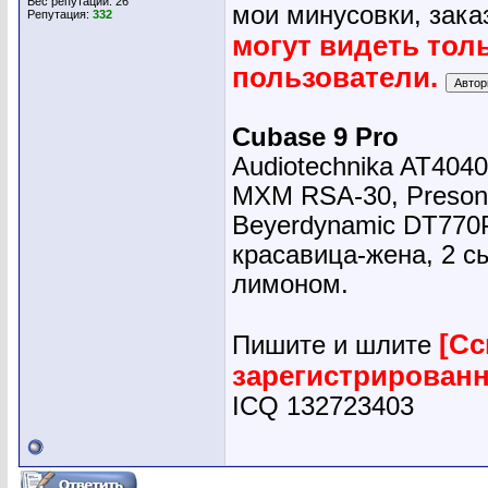
Вес репутации:
26
мои минусовки, зака
Репутация:
332
могут видеть тол
пользователи.
Cubase 9 Pro
Audiotechnika AT4040
MXM RSA-30, Presonu
Beyerdynamic DT770
красавица-жена, 2 сы
лимоном.
[Сс
Пишите и шлите
зарегистрирован
ICQ 132723403