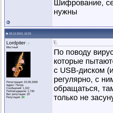
Шифрование, се
нужны
26.12.2013, 10:23
Lordpiter
Местный
По поводу вирус
которые пытаютс
с USB-диском (
регулярно, с ни
Регистрация: 03.08.2008
Адрес: Питер
обращаться, там
Сообщений: 1,322
Поблагодарили: 1,730
Вес репутации:
20
только не засун
Репутация:
20