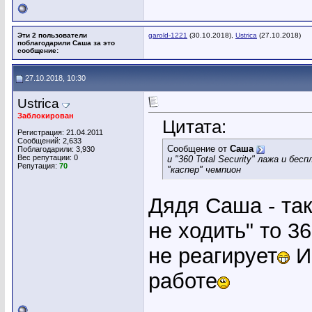
Эти 2 пользователи
garold-1221
(30.10.2018),
Ustrica
(27.10.2018)
поблагодарили Саша за это
сообщение:
27.10.2018, 10:30
Ustrica
Заблокирован
Цитата:
Регистрация: 21.04.2011
Сообщений: 2,633
Сообщение от
Саша
Поблагодарили: 3,930
Вес репутации:
0
и "360 Total Security" лажа и бес
Репутация:
70
"каспер" чемпион
Дядя Саша - так
не ходить" то 3
не реагирует
И 
работе