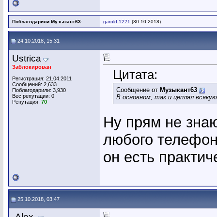
Поблагодарили Музыкант63:
garold-1221
(30.10.2018)
24.10.2018, 15:31
Ustrica
Заблокирован
Цитата:
Регистрация: 21.04.2011
Сообщений: 2,633
Сообщение от
Музыкант63
Поблагодарили: 3,930
Вес репутации:
0
В основном, так и цеплял всяку
Репутация:
70
Ну прям не знаю
любого телефона
он есть практи
25.10.2018, 03:47
-Alex-