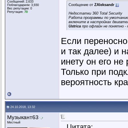
Сообщений: 2,633
Сообщение от
ZAleksandr
Поблагодарили: 3,930
Вес репутации:
0
Репутация:
70
Недостатки 360 Total Security
Работа программы по умолчани
включите в настройках двигатели 
Ustrica
про офлайн не понятно - 
Если переносно
и так далее) и 
инету он его не
Только при под
вероятность кр
24.10.2018, 13:32
Музыкант63
Местный
Цитата: