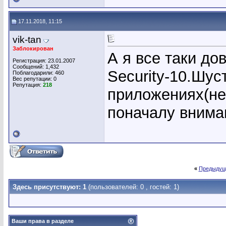
17.11.2018, 11:15
vik-tan
Заблокирован
А я все таки до
Регистрация: 23.01.2007
Сообщений: 1,432
Security-10.Шус
Поблагодарили: 460
Вес репутации:
0
Репутация:
218
приложениях(не
поначалу внима
«
Предыдущ
Здесь присутствуют: 1
(пользователей: 0 , гостей: 1)
Ваши права в разделе