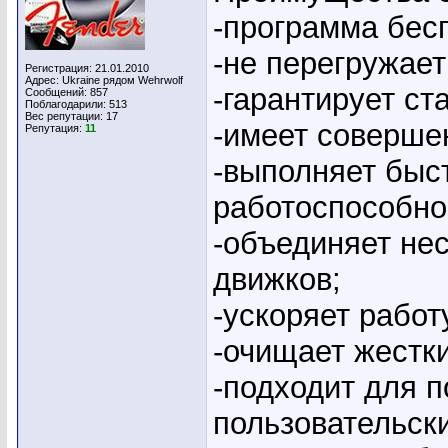
-программа бес
-не перегружает
Регистрация: 21.01.2010
Адрес: Ukraine рядом Wehrwolf
-гарантирует ст
Сообщений: 857
Поблагодарили: 513
Вес репутации:
17
-имеет соверше
Репутация:
11
-выполняет быс
работоспособно
-объединяет не
движков;
-ускоряет работ
-очищает жестки
-подходит для 
пользовательск