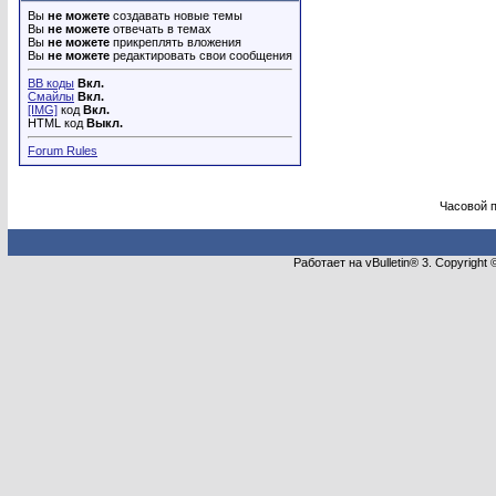
Вы
не можете
создавать новые темы
Вы
не можете
отвечать в темах
Вы
не можете
прикреплять вложения
Вы
не можете
редактировать свои сообщения
BB коды
Вкл.
Смайлы
Вкл.
[IMG]
код
Вкл.
HTML код
Выкл.
Forum Rules
Часовой 
Работает на vBulletin® 3. Copyright 