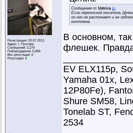
Сообщение от
Ustrica
Если переносной носитель (флешк
он его не распознает и не забл
ничтожна.
В основном, так
Регистрация: 03.07.2013
Адрес: г. Полтава
флешек. Правда
Сообщений: 3,279
Поблагодарили: 5,858
Вес репутации:
0
_____________
Репутация:
6
EV ELX115p, Sou
Yamaha 01x, Le
12P80Fe), Fanto
Shure SM58, Li
Tonelab ST, Fend
2534