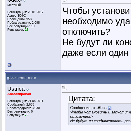
Местный
Чтобы установи
Регистрация: 26.01.2017
Адрес: ЮФО
необходимо уд
Сообщений: 958
Поблагодарили: 2,098
Вес репутации:
10
отключить?
Репутация:
28
Не будут ли ко
даже если один 
25.10.2018, 09:50
Ustrica
Заблокирован
Цитата:
Регистрация: 21.04.2011
Сообщений: 2,633
Сообщение от
-Alex-
Поблагодарили: 3,930
Вес репутации:
0
Чтобы установить и запустит
Репутация:
70
отключить?
Не будут ли конфликтовать разн