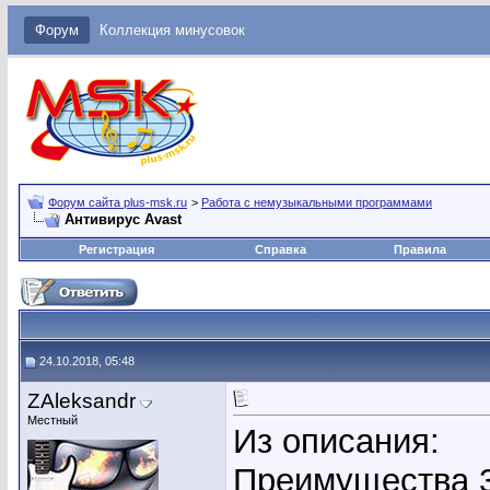
Форум
Коллекция минусовок
Форум сайта plus-msk.ru
>
Работа с немузыкальными программами
Антивирус Avast
Регистрация
Справка
Правила
24.10.2018, 05:48
ZAleksandr
Местный
Из описания:
Преимущества 36