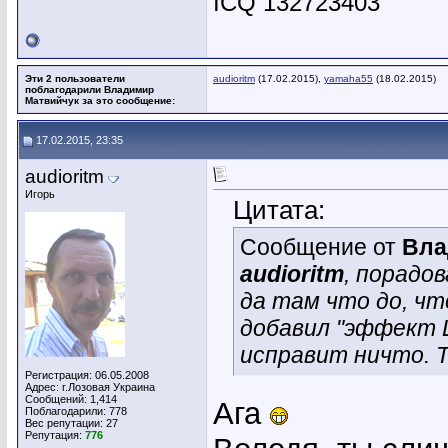
ICQ 132723403
Эти 2 пользователи
audioritm
(17.02.2015),
yamaha55
(18.02.2015)
поблагодарили Владимир
Матвийчук за это сообщение:
17.02.2015, 23:35
audioritm
Игорь
Цитата:
Сообщение от
Вла
audioritm
, порадо
да там что до, что
добавил "эффект Ш
исправит ничто. Т
Регистрация: 06.05.2008
Адрес: г.Лозовая Украина
Сообщений: 1,414
Ага
Поблагодарили: 778
Вес репутации:
27
Репутация:
776