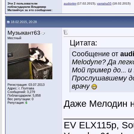
Эти 2 пользователи
audioritm
(17.02.2015),
yamaha55
(18.02.2015)
поблагодарили Владимир
Матвийчук за это сообщение:
18.02.2015, 20:28
Музыкант63
Местный
Цитата:
Сообщение от
aud
Melodyne? Да легко
Мой пример до... и
Прослушавшему до 
врачу
Регистрация: 03.07.2013
Адрес: г. Полтава
Сообщений: 3,279
Поблагодарили: 5,858
Вес репутации:
0
Даже Мелодин н
Репутация:
6
_____________
EV ELX115p, Sou