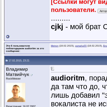
[Ссылки могут ви
пользователи.
.........
cjkj
- мой брат С
Эти 6 пользователи
Metron
(18.02.2015),
yamaha55
(18.02.2015),
Вл
поблагодарили audioritm за это
сообщение:
17.02.2015, 23:21
Владимир
Матвийчук
audioritm
, пор
RockMeister
да там что до, ч
лишь добавил "
вокалиста не ис
Регистрация: 16.02.2007