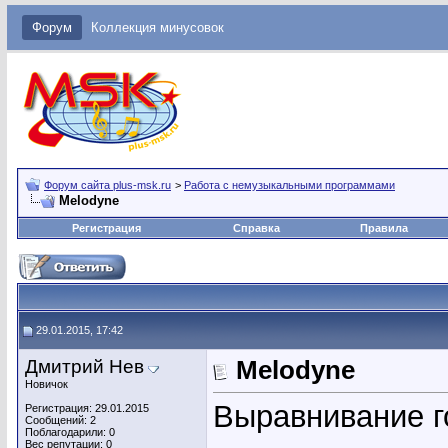
Форум
Коллекция минусовок
Форум сайта plus-msk.ru
>
Работа с немузыкальными программами
Melodyne
Регистрация
Справка
Правила
29.01.2015, 17:42
Дмитрий Нев
Melodyne
Новичок
Выравнивание г
Регистрация: 29.01.2015
Сообщений: 2
Поблагодарили: 0
Вес репутации:
0