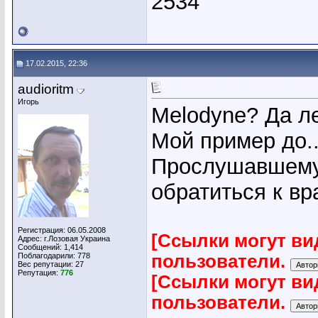
2534
17.02.2015, 22:36
audioritm
Игорь
Melodyne? Да ле
Мой пример до..
Прослушавшему 
обратиться к в
Регистрация: 06.05.2008
[Ссылки могут ви
Адрес: г.Лозовая Украина
Сообщений: 1,414
Поблагодарили: 778
пользователи.
Вес репутации:
27
Репутация:
776
[Ссылки могут ви
пользователи.