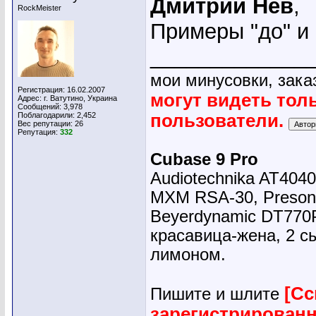
Дмитрий Нев
,
RockMeister
Примеры "до" и 
_____________
мои минусовки, зака
Регистрация: 16.02.2007
могут видеть тол
Адрес: г. Ватутино, Украина
Сообщений: 3,978
Поблагодарили: 2,452
пользователи.
Вес репутации:
26
Репутация:
332
Cubase 9 Pro
Audiotechnika AT4040
MXM RSA-30, Presonu
Beyerdynamic DT770
красавица-жена, 2 сы
лимоном.
[Сс
Пишите и шлите
зарегистрирован