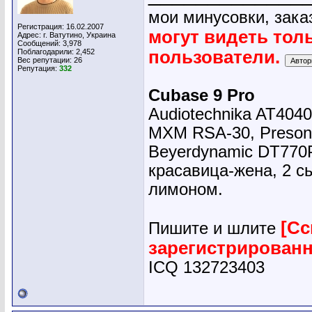
мои минусовки, зака
Регистрация: 16.02.2007
могут видеть тол
Адрес: г. Ватутино, Украина
Сообщений: 3,978
Поблагодарили: 2,452
пользователи.
Вес репутации:
26
Репутация:
332
Cubase 9 Pro
Audiotechnika AT4040
MXM RSA-30, Presonu
Beyerdynamic DT770
красавица-жена, 2 сы
лимоном.
[Сс
Пишите и шлите
зарегистрирован
ICQ 132723403