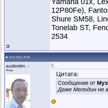
Yamaha 01x, Le
12P80Fe), Fanto
Shure SM58, Li
Tonelab ST, Fend
2534
18.02.2015, 20:38
audioritm
Игорь
Цитата:
Сообщение от
Муз
Даже Мелодин не в