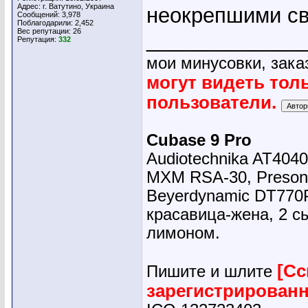
Адрес: г. Ватутино, Украина
неокрепшими св
Сообщений: 3,978
Поблагодарили: 2,452
Вес репутации:
26
_____________
Репутация:
332
мои минусовки, зака
могут видеть тол
пользователи.
Cubase 9 Pro
Audiotechnika AT4040
MXM RSA-30, Presonu
Beyerdynamic DT770
красавица-жена, 2 сы
лимоном.
[Сс
Пишите и шлите
зарегистрирован