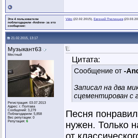
Эти 4 пользователи
Viiito
(22.02.2015),
Евгений Пчелинцев
(23.03.20
поблагодарили -Andrew- за это
сообщение:
21.02.2015, 13:17
Музыкант63
Местный
Цитата:
Сообщение от
-An
Записал на два ми
сцементирован с 
Регистрация: 03.07.2013
Адрес: г. Полтава
Сообщений: 3,279
Песня понравил
Поблагодарили: 5,858
Вес репутации:
0
Репутация:
6
нужен. Только н
от классическог