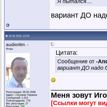
Я пытался....
вариант ДО надо
18.02.2015, 23:25
audioritm
Игорь
Цитата:
Сообщение от
-An
вариант ДО надо 
_____________
Регистрация: 06.05.2008
Меня зовут Иго
Адрес: г.Лозовая Украина
Сообщений: 1,414
Поблагодарили: 778
[Ссылки могут ви
Вес репутации:
27
Репутация:
776