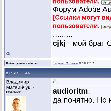
пользователи.
Форум Adobe Audi
[Ссылки могут ви
пользователи.
.........
cjkj
- мой брат С
Поблагодарили audioritm:
Владимир Матвийчук
(17.02.2015)
17.02.2015, 23:37
Владимир
Матвийчук
audioritm
,
RockMeister
да понятно. Но 
_____________