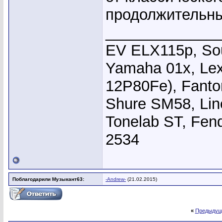
продолжительны
_____________
EV ELX115p, Sou
Yamaha 01x, Le
12P80Fe), Fanto
Shure SM58, Li
Tonelab ST, Fend
2534
Поблагодарили Музыкант63:
-Andrew-
(21.02.2015)
«
Предыдущ