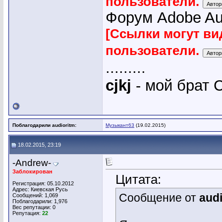
пользователи.
Форум Adobe Audi
[Ссылки могут ви
пользователи.
.........
cjkj
- мой брат С
Поблагодарили audioritm:
Музыкант63
(19.02.2015)
18.02.2015, 23:19
-Andrew-
Заблокирован
Цитата:
Регистрация: 05.10.2012
Адрес: Киевская Русь
Сообщение от
aud
Сообщений: 1,069
Поблагодарили: 1,976
Вес репутации:
0
Репутация:
22