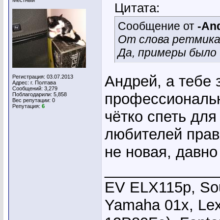
Местный
Цитата:
Сообщение от
-An
От слова ретмика
Да, примеры было 
Андрей, а тебе 
Регистрация: 03.07.2013
Адрес: г. Полтава
Сообщений: 3,279
профессиональн
Поблагодарили: 5,858
Вес репутации:
0
Репутация:
6
чётко спеть для
любителей прав
не новая, давн
_____________
EV ELX115p, Sou
Yamaha 01x, Le