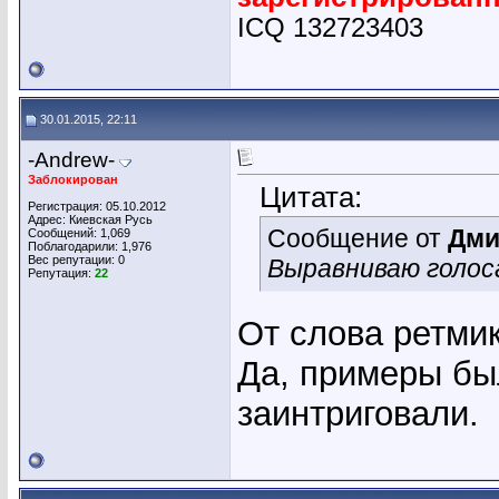
ICQ 132723403
30.01.2015, 22:11
-Andrew-
Заблокирован
Цитата:
Регистрация: 05.10.2012
Адрес: Киевская Русь
Сообщение от
Дми
Сообщений: 1,069
Поблагодарили: 1,976
Вес репутации:
0
Выравниваю голос
Репутация:
22
От слова ретми
Да, примеры бы
заинтриговали.