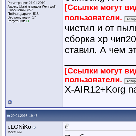
Регистрация: 21.01.2010
[Ссылки могут ви
Адрес: Ukraine рядом Wehrwolf
Сообщений: 857
Поблагодарили: 513
пользователи.
Вес репутации:
17
Репутация:
11
чистил и от пыл
сборка хр чип20
ставил, А чем э
_____________
[Ссылки могут ви
пользователи.
X-AIR12+Korg na
29.01.2016, 19:47
cLONiKo
Местный