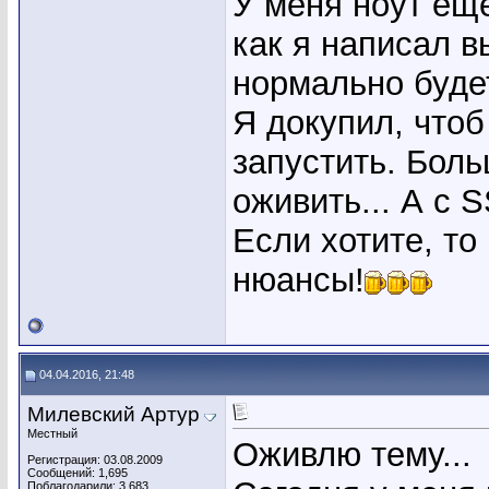
У меня ноут еще
как я написал в
нормально будет
Я докупил, что
запустить. Бол
оживить... А с 
Если хотите, то
нюансы!
04.04.2016, 21:48
Милевский Артур
Местный
Оживлю тему...
Регистрация: 03.08.2009
Сообщений: 1,695
Поблагодарили: 3,683