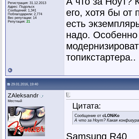
А что за Ноут? 
Регистрация: 31.12.2013
Адрес: Подольск
его, хотя бы от 
Сообщений: 1,341
Поблагодарили: 2,774
Вес репутации:
14
есть экземпляры
Репутация:
21
надо. Особенно 
модернизировать
топикстартера..
29.01.2016, 19:40
ZAleksandr
Местный
Цитата:
Сообщение от
cLONiKo
А что за Ноут? Какая конфигур
Samsung R40