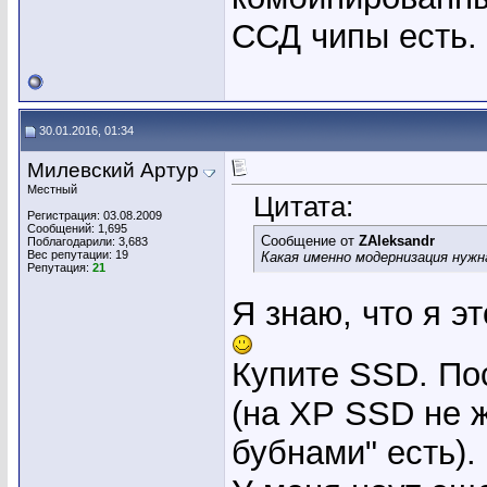
ССД чипы есть.
30.01.2016, 01:34
Милевский Артур
Местный
Цитата:
Регистрация: 03.08.2009
Сообщений: 1,695
Сообщение от
ZAleksandr
Поблагодарили: 3,683
Вес репутации:
19
Какая именно модернизация нужн
Репутация:
21
Я знаю, что я э
Купите SSD. Пос
(на ХР SSD не 
бубнами" есть).