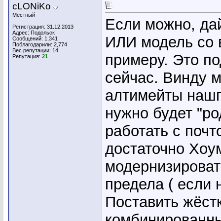
cLONiKo
Местный
Если можно, да
Регистрация: 31.12.2013
Адрес: Подольск
ИЛИ модель со 
Сообщений: 1,341
Поблагодарили: 2,774
Вес репутации:
14
примеру. Это по
Репутация:
21
сейчас. Винду м
алтимейты нашп
нужно будет "р
работать с почт
достаточно Хоу
модернизировать
предела ( если 
Поставить жёст
комбинированны