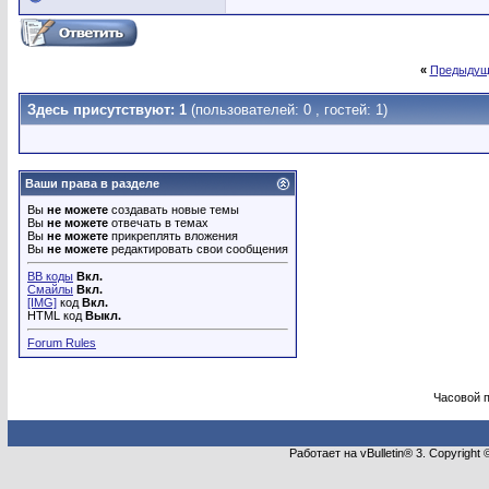
«
Предыдущ
Здесь присутствуют: 1
(пользователей: 0 , гостей: 1)
Ваши права в разделе
Вы
не можете
создавать новые темы
Вы
не можете
отвечать в темах
Вы
не можете
прикреплять вложения
Вы
не можете
редактировать свои сообщения
BB коды
Вкл.
Смайлы
Вкл.
[IMG]
код
Вкл.
HTML код
Выкл.
Forum Rules
Часовой 
Работает на vBulletin® 3. Copyright 