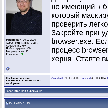
не имеющий к б
который маскиру
проверить легко
Закройте прину
browser.exe. Ес
Регистрация: 09.10.2010
Адрес: Усть-Кишерть сити
Сообщений: 797
процесс browser
Поблагодарили: 369
Вес репутации:
16
Репутация:
22
херня. Ставте 
Эти 3 пользователи
AngryTurtle
(16.06.2018),
Boney M
(21.11.2015),
поблагодарили Valers за это
сообщение:
Дополнительная информация
15.11.2015, 16:13