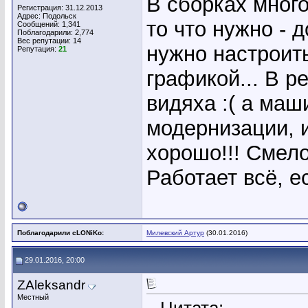
В сборках много
Регистрация: 31.12.2013
Адрес: Подольск
то что нужно - 
Сообщений: 1,341
Поблагодарили: 2,774
Вес репутации:
14
нужно настроить
Репутация:
21
графикой... В р
видяха :( а ма
модернизации, 
хорошо!!! Смело
Работает всё, 
Поблагодарили cLONiKo:
Милевский Артур
(30.01.2016)
29.01.2016, 20:00
ZAleksandr
Местный