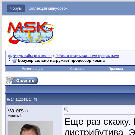
Форум
Коллекция минусовок
Форум сайта plus-msk.ru
>
Работа с немузыкальными программами
Браузер сильно нагружает процессор компа
Регистрация
Справка
Правила
14.11.2015, 14:45
Valers
Местный
Еще раз скажу. 
дистрибутива. Э