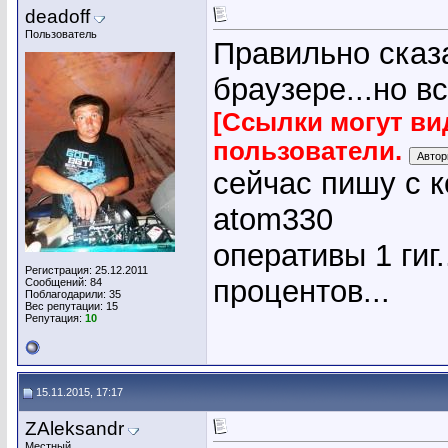
deadoff
Пользователь
Правильно сказа
браузере...но вс
[Ссылки могут ви
пользователи.
сейчас пишу с к
atom330
оперативы 1 гиг
Регистрация: 25.12.2011
процентов...
Сообщений: 84
Поблагодарили: 35
Вес репутации:
15
Репутация:
10
15.11.2015, 17:17
ZAleksandr
Местный