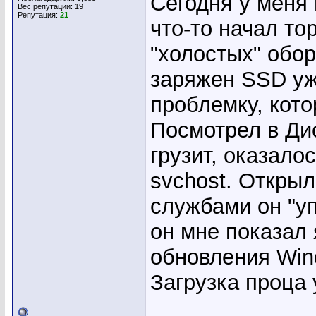
Сегодня у меня 
Вес репутации:
19
Репутация:
21
что-то начал то
"холостых" обор
заряжен SSD уже
проблемку, кото
Посмотрел в Ди
грузит, оказало
svchost. Открыл
службами он "уп
он мне показал 
обновления Wind
Загрузка проца 