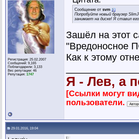
Сообщение от
svm
Попробуйте новый браузер SlimJet
занимает на диске! Я ставил его
Зашёл на этот с
"Вредоносное П
Как к этому отн
Регистрация: 25.02.2007
Сообщений: 9,165
_____________
Поблагодарили: 3,133
Вес репутации:
46
Репутация:
1747
Я - Лев, а 
[Ссылки могут ви
пользователи.
29.01.2016, 19:04