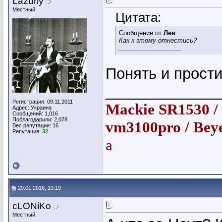
Lazuriy
Местный
Цитата:
Сообщение от
Лев
Как к этому отнестись?
__________________
Понять и простит
_____________
Регистрация: 09.11.2011
Mackie SR1530 / 
Адрес: Украина
Сообщений: 1,016
Поблагодарили: 2,078
vm3100pro /
Bey
Вес репутации:
16
Репутация:
32
a
29.01.2016, 19:19
cLONiKo
Местный