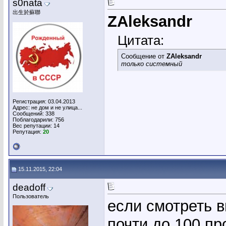
s0nata
出生於蘇聯
ZAleksandr
Цитата:
Сообщение от
ZAleksandr
только системный
Регистрация: 03.04.2013
Адрес: не дом и не улица...
Сообщений: 338
Поблагодарили: 756
Вес репутации:
14
Репутация:
20
15.11.2015, 22:04
deadoff
Пользователь
если смотреть в
почти до 100 пр