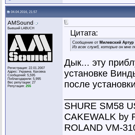
04.04.2016, 21:57
AMSound
Бывший LABUCH
Цитата:
Сообщение от
Милевский Артур
Из всех служб, которые он мне п
Дык... эту приб
Регистрация: 22.01.2007
установке Винды
Адрес: Украина. Каховка
Сообщений: 5,595
Поблагодарили: 5,995
после установки
Вес репутации:
27
Репутация:
255
_____________
SHURE SM58 USA
CAKEWALK by R
ROLAND VM-310