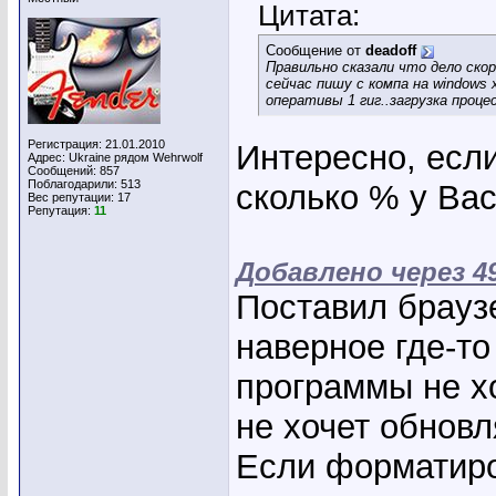
Цитата:
Сообщение от
deadoff
Правильно сказали что дело скоре
сейчас пишу с компа на windows x
оперативы 1 гиг..загрузка проце
Регистрация: 21.01.2010
Интересно, если
Адрес: Ukraine рядом Wehrwolf
Сообщений: 857
Поблагодарили: 513
сколько % у Вас
Вес репутации:
17
Репутация:
11
Добавлено через 4
Поставил брауз
наверное где-т
программы не х
не хочет обновл
Если форматиро