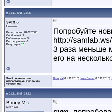
16.11.2015, 12:25
svm
Новичок
Попробуйте новы
Регистрация: 28.07.2008
Сообщений: 9
http://samlab.ws
Поблагодарили: 9
Вес репутации:
0
Репутация:
10
3 раза меньше м
его на нескольк
Эти 5 пользователи
Boney M
(21.11.2015),
Note Sound
(22.11.2015),
поблагодарили svm за это
сообщение:
21.11.2015, 15:12
Boney M
Местный
svm
, попробова