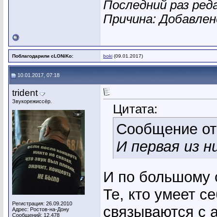
Последний раз ред
Причина: Добавле
Поблагодарили cLONiKo:
boki
(09.01.2017)
10.01.2017, 07:18
trident
Звукорежиссёр.
Цитата:
Сообщение о
И первая из н
И по большому 
Те, кто умеет с
Регистрация: 26.09.2010
связываются с 
Адрес: Ростов-на-Дону
Сообщений: 12,478