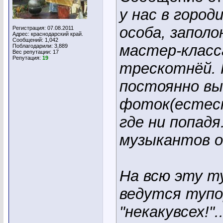
у нас в горо
особа, запол
Регистрация: 07.08.2011
Адрес: краснодарский край.
Сообщений: 1,042
мастер-класса
Поблагодарили: 3,889
Вес репутации:
17
Репутация:
19
трескотнёй. 
постоянно в
фоток(естесн
где ни попад
музыкантов она
На всю эту т
ведутся туп
"некакувсех!"