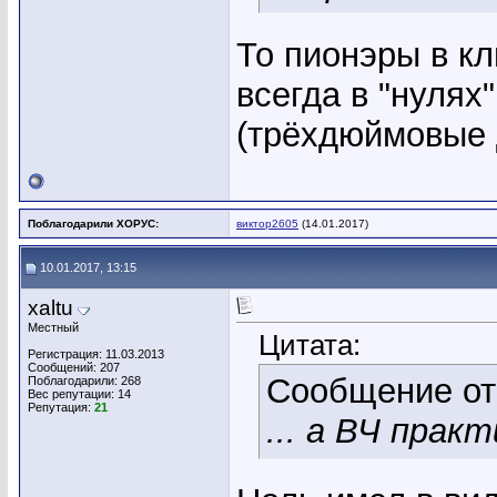
То пионэры в кл
всегда в "нулях
(трёхдюймовые 
Поблагодарили ХОРУС:
виктор2605
(14.01.2017)
10.01.2017, 13:15
xaltu
Местный
Цитата:
Регистрация: 11.03.2013
Сообщений: 207
Сообщение о
Поблагодарили: 268
Вес репутации:
14
Репутация:
21
... а ВЧ практ