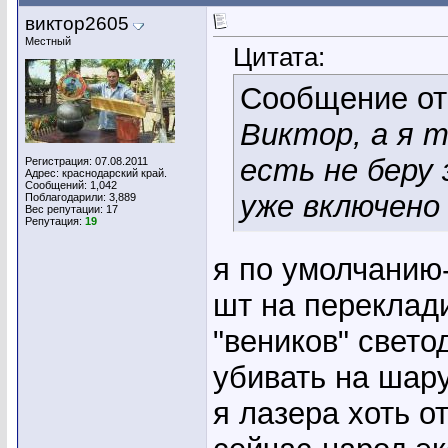
виктор2605
Местный
Цитата:
Сообщение о
Виктор, а я 
есть не беру 
Регистрация: 07.08.2011
Адрес: краснодарский край.
Сообщений: 1,042
уже включен
Поблагодарили: 3,889
Вес репутации:
17
Репутация:
19
я по умолчанию
шт на переклади
"веников" свето
убивать на шар
я лазера хоть о