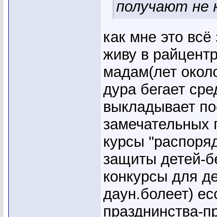
получают не к
как мне это всё 
живу в райцентр
мадам(лет около
дура бегает ср
выкладывает по
замечательных 
курсы "распоряд
защиты детей-б
конкурсы для д
даун.болеет) ес
празднинства-п