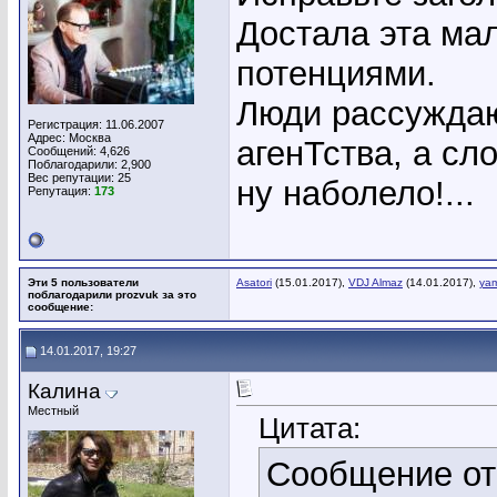
Достала эта ма
потенциями.
Люди рассуждаю
Регистрация: 11.06.2007
Адрес: Москва
агенТства, а сл
Сообщений: 4,626
Поблагодарили: 2,900
Вес репутации:
25
ну наболело!...
Репутация:
173
Эти 5 пользователи
Asatori
(15.01.2017),
VDJ Almaz
(14.01.2017),
ya
поблагодарили prozvuk за это
сообщение:
14.01.2017, 19:27
Калина
Местный
Цитата:
Сообщение о