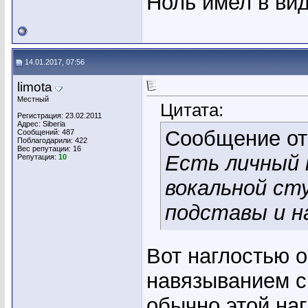
Ноль имел в вид
14.01.2017, 07:56
limota
Местный
Цитата:
Регистрация: 23.02.2011
Адрес: Siberia
Сообщение о
Сообщений: 487
Поблагодарили: 422
Вес репутации:
16
Есть личный 
Репутация:
10
вокальной ст
подставы и н
Вот наглостью о
навязыванием с
обычно этой наг