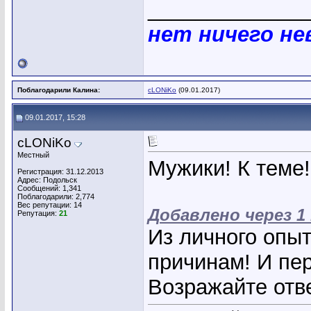
_____________
нет ничего н
Поблагодарили Калина:
cLONiKo
(09.01.2017)
09.01.2017, 15:28
cLONiKo
Местный
Мужики! К теме!
Регистрация: 31.12.2013
Адрес: Подольск
Сообщений: 1,341
Поблагодарили: 2,774
Вес репутации:
14
Добавлено через 1
Репутация:
21
Из личного опыт
причинам! И пер
Возражайте отв