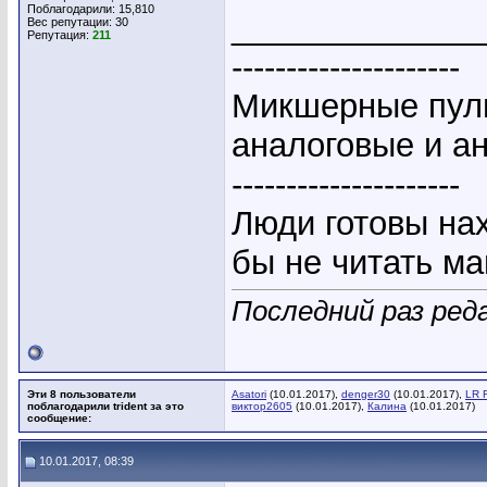
Поблагодарили: 15,810
_____________
Вес репутации:
30
Репутация:
211
---------------------
Микшерные пуль
аналоговые и а
---------------------
Люди готовы на
бы не читать ма
Последний раз реда
Эти 8 пользователи
Asatori
(10.01.2017),
denger30
(10.01.2017),
LR 
поблагодарили trident за это
виктор2605
(10.01.2017),
Калина
(10.01.2017)
сообщение:
10.01.2017, 08:39