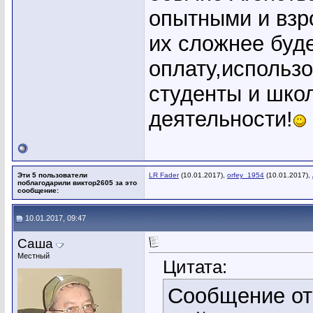
опытными и взр
их сложнее буде
оплату,использо
студенты и шко
деятельности!
Эти 5 пользователи
LR Fader
(10.01.2017),
orfey_1954
(10.01.2017),
поблагодарили виктор2605 за это
сообщение:
10.01.2017, 09:47
Саша
Местный
Цитата:
Сообщение о