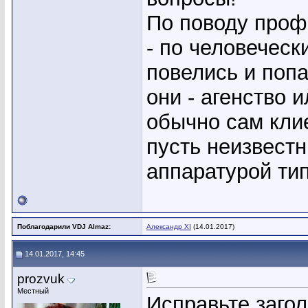
По поводу проф
- по человеческ
повелись и попа
они - агенство 
обычно сам клие
пусть неизвестн
аппаратурой тип
Поблагодарили VDJ Almaz:
Александр XI
(14.01.2017)
14.01.2017, 14:45
prozvuk
Местный
Исправьте загол