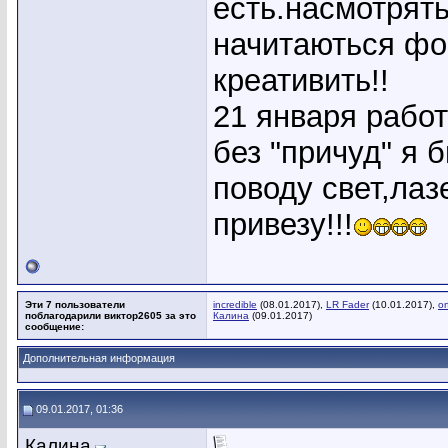
есть.насмотрять
начитаються фо
креативить!!
21 января работ
без "причуд" я 
поводу свет,лаз
привезу!!!
Эти 7 пользователи
incredible
(08.01.2017),
LR Fader
(10.01.2017),
o
поблагодарили виктор2605 за это
Калина
(09.01.2017)
сообщение:
Дополнительная информация
09.01.2017, 01:36
Калина