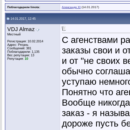
Поблагодарили limota:
Александр XI
(14.01.2017)
14.01.2017, 12:45
VDJ Almaz
Местный
С агенствами р
Регистрация: 10.02.2014
Адрес: Рязань
заказы свои и о
Сообщений: 381
Поблагодарили: 1,135
Вес репутации:
13
и от "не своих 
Репутация:
10
обычно соглаша
уступаю немног
Понятно что аге
Вообще никогда 
заказ - я назыв
дороже пусть бе