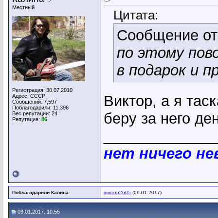
Местный
Цитата:
Сообщение о
по этому пов
в подарок и пр
Регистрация: 30.07.2010
Виктор, а я тас
Адрес: СССР
Сообщений: 7,597
Поблагодарили: 11,396
беру за него де
Вес репутации:
24
Репутация:
86
_____________
нет ничего н
Поблагодарили Калина:
виктор2605
(09.01.2017)
09.01.2017, 10:55