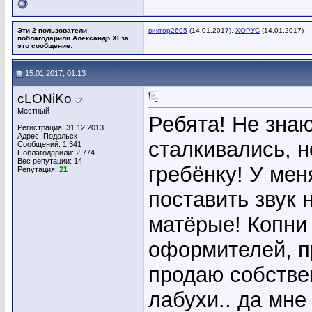
Эти 2 пользователи
виктор2605
(14.01.2017),
ХОРУС
(14.01.2017)
поблагодарили Александр XI за
это сообщение:
15.01.2017, 01:13
cLONiKo
Местный
Ребята! Не знаю
Регистрация: 31.12.2013
Адрес: Подольск
сталкивались, н
Сообщений: 1,341
Поблагодарили: 2,774
Вес репутации:
14
гребёнку! У ме
Репутация:
21
поставить звук 
матёрые! Копни
оформителей, п
продаю собствен
лабухи.. да мне