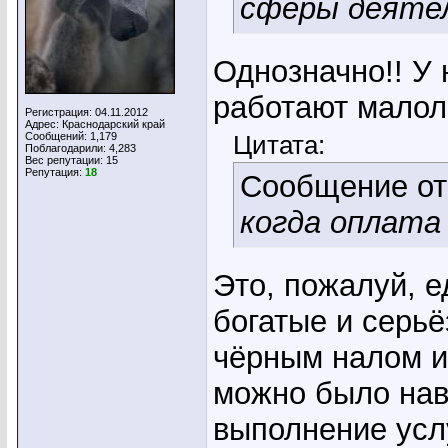
сферы деяте
Однозначно!! У 
работают малол
Регистрация: 04.11.2012
Адрес: Краснодарский край
Сообщений: 1,179
Цитата:
Поблагодарили: 4,283
Вес репутации:
15
Репутация:
18
Сообщение о
когда оплата
Это, пожалуй, е
богатые и серьё
чёрным налом и
можно было нав
выполнение услу