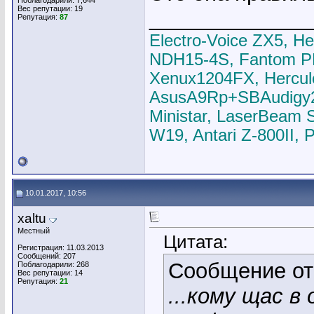
Поблагодарили: 7,644
Вес репутации:
19
_____________
Репутация:
87
Electro-Voice ZX5, H
NDH15-4S, Fantom P
Xenux1204FX, Hercul
AsusA9Rp+SBAudigy2ZS
Ministar, LaserBeam 
W19, Antari Z-800II,
10.01.2017, 10:56
xaltu
Местный
Цитата:
Регистрация: 11.03.2013
Сообщений: 207
Сообщение о
Поблагодарили: 268
Вес репутации:
14
Репутация:
21
...кому щас в