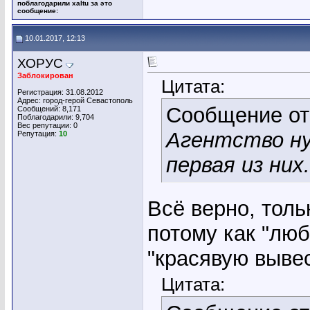
поблагодарили xaltu за это
сообщение:
10.01.2017, 12:13
ХОРУС
Заблокирован
Цитата:
Регистрация: 31.08.2012
Адрес: город-герой Севастополь
Сообщение о
Сообщений: 8,171
Поблагодарили: 9,704
Вес репутации:
0
Агентство ну
Репутация:
10
первая из них
Всё верно, толь
потому как "люб
"красявую вывес
Цитата: