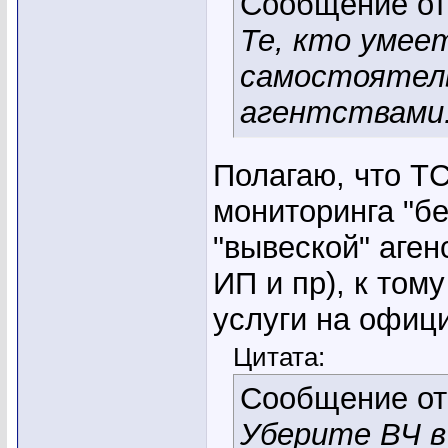
Сообщение о
Те, кто умее
самостоятель
агентствами
Полагаю, что Т
мониторинга "бе
"вывеской" аге
ИП и пр), к том
услуги на офиц
Цитата:
Сообщение о
Уберите ВЧ в 