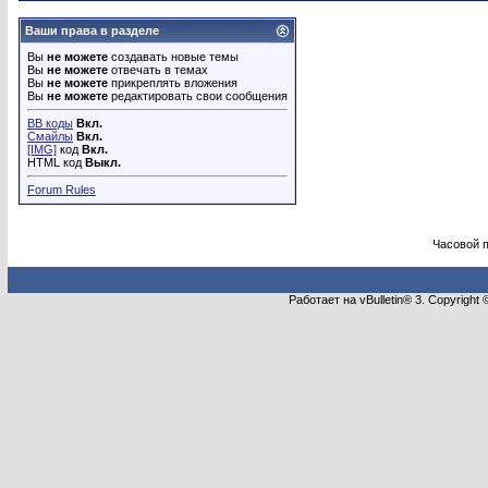
Ваши права в разделе
Вы
не можете
создавать новые темы
Вы
не можете
отвечать в темах
Вы
не можете
прикреплять вложения
Вы
не можете
редактировать свои сообщения
BB коды
Вкл.
Смайлы
Вкл.
[IMG]
код
Вкл.
HTML код
Выкл.
Forum Rules
Часовой 
Работает на vBulletin® 3. Copyright 