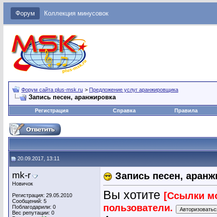
Форум
Коллекция минусовок
Форум сайта plus-msk.ru
>
Предложение услуг аранжировщика
Запись песен, аранжировка
Регистрация
Справка
Правила
20.09.2017, 13:11
mk-r
Запись песен, аранж
Новичок
Вы хотите
[Ссылки м
Регистрация: 29.05.2010
Сообщений: 5
пользователи.
Поблагодарили: 0
Вес репутации:
0