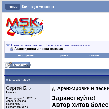
Форум
Коллекция минусовок
Форум сайта plus-msk.ru
>
Предложение услуг аранжировщика
Аранжировки и песни на заказ
Регистрация
Справка
Правила
13.12.2017, 21:29
Сергей Б.
Аранжировки и песни
Новичок
Здравствуйте!
Регистрация: 13.12.2017
Адрес: г.Москва
Автор хитов более
Сообщений: 2
Поблагодарили: 0