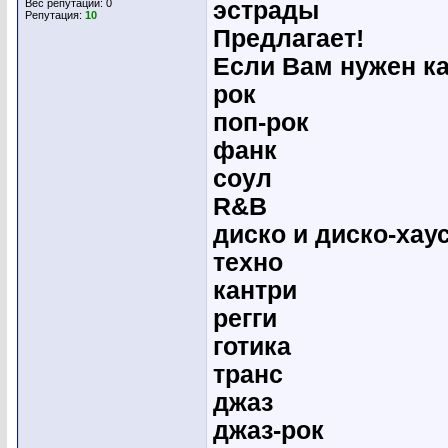
Вес репутации:
0
эстрады
Репутация:
10
Предлагает!
Если Вам нужен к
рок
поп-рок
фанк
соул
R&B
диско и диско-хау
техно
кантри
регги
готика
транс
джаз
джаз-рок