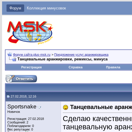
Форум
Коллекция минусовок
Форум сайта plus-msk.ru
>
Предложение услуг аранжировщика
Танцевальные аранжировки, ремиксы, минуса
Регистрация
Справка
Правила
27.02.2018, 12:16
Sportsnake
Танцевальные аранж
Новичок
Сделаю качественн
Регистрация: 27.02.2018
Сообщений: 2
танцевальную аран
Поблагодарили: 0
Вес репутации:
0