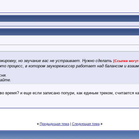
нжировку, но звучание вас не устраивает. Нужно сделать
[Ссылки могут
 это процесс, в котором звукорежиссер работает над балансом и вз
сня.
сайте.
 во время? и еще если записано попури, как единым треком, считается к
«
Предыдущая тема
|
Следующая тема
»