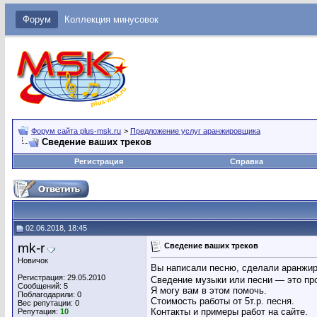
Форум
Коллекция минусовок
Форум сайта plus-msk.ru
>
Предложение услуг аранжировщика
Сведение ваших треков
Регистрация
Справка
02.06.2018, 18:45
mk-r
Сведение ваших треков
Новичок
Вы написали песню, сделали аранжиро
Регистрация: 29.05.2010
Сведение музыки или песни — это про
Сообщений: 5
Я могу вам в этом помочь.
Поблагодарили: 0
Стоимость работы от 5т.р. песня.
Вес репутации:
0
Контакты и примеры работ на сайте.
Репутация:
10