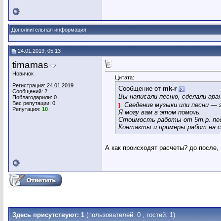
Дополнительная информация
24.01.2019, 05:13
timamas
Новичок
Цитата:
Регистрация: 24.01.2019
Сообщение от
mk-r
Сообщений: 2
Вы написали песню, сделали ара
Поблагодарили: 0
Вес репутации:
0
. Сведение музыки или песни —
]
Репутация:
10
Я могу вам в этом помочь.
Стоимость работы от 5т.р. пе
Контакты и примеры работ на 
А как происходят расчеты? до после,
Здесь присутствуют: 1
(пользователей: 0 , гостей: 1)