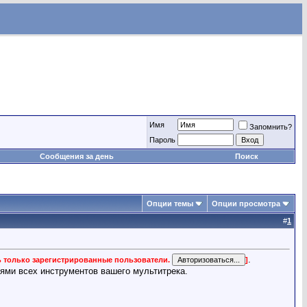
Имя
Запомнить?
Пароль
Сообщения за день
Поиск
Опции темы
Опции просмотра
#
1
.
ь только зарегистрированные пользователи.
]
ями всех инструментов вашего мультитрека.