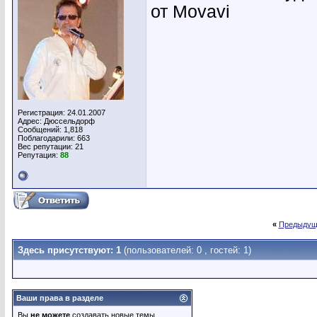
от Movavi
Регистрация: 24.01.2007
Адрес: Дюссельдорф
Сообщений: 1,818
Поблагодарили: 663
Вес репутации:
21
Репутация:
88
«
Предыдущ
Здесь присутствуют: 1
(пользователей: 0 , гостей: 1)
Ваши права в разделе
Вы
не можете
создавать новые темы