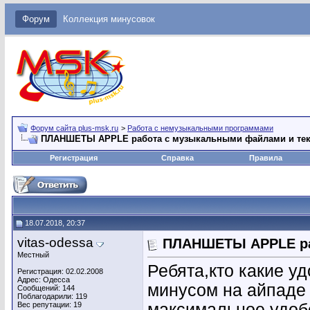
Форум
Коллекция минусовок
Форум сайта plus-msk.ru
>
Работа с немузыкальными программами
ПЛАНШЕТЫ APPLE работа с музыкальными файлами и те
Регистрация
Справка
Правила
18.07.2018, 20:37
vitas-odessa
ПЛАНШЕТЫ APPLE ра
Местный
Ребята,кто какие у
Регистрация: 02.02.2008
Адрес: Одесса
минусом на айпаде 
Сообщений: 144
Поблагодарили: 119
Вес репутации:
19
максимальное удобс