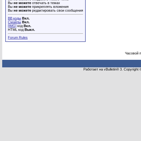
Вы
не можете
отвечать в темах
Вы
не можете
прикреплять вложения
Вы
не можете
редактировать свои сообщения
BB коды
Вкл.
Смайлы
Вкл.
[IMG]
код
Вкл.
HTML код
Выкл.
Forum Rules
Часовой 
Работает на vBulletin® 3. Copyright 