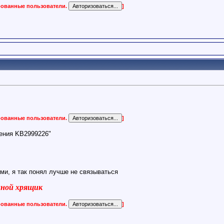
ированные пользователи.
]
ированные пользователи.
]
ления KB2999226"
и, я так понял лучше не связываться
виной хрящик
ированные пользователи.
]