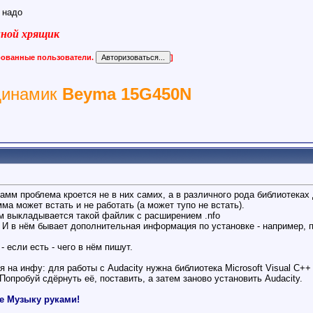
 надо
виной хрящик
ированные пользователи.
]
динамик
Beyma 15G450N
рамм проблема кроется не в них самих, а в различного рода библиотеках
мма может встать и не работать (а может тупо не встать).
м выкладывается такой файлик с расширением .nfo
И в нём бывает дополнительная информация по установке - например, п
- если есть - чего в нём пишут.
на инфу: для работы с Audacity нужна библиотека Microsoft Visual C++ 
опробуй сдёрнуть её, поставить, а затем заново установить Audacity.
е Музыку руками!