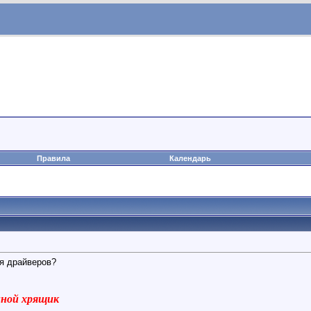
Правила
Календарь
я драйверов?
виной хрящик