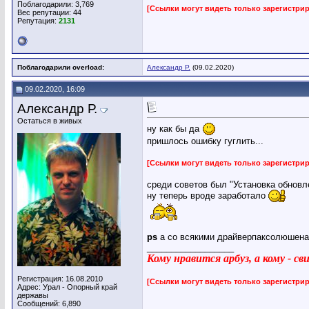
Поблагодарили: 3,769
[Ссылки могут видеть только зарегистр
Вес репутации:
44
Репутация:
2131
Поблагодарили overload:
Александр Р.
(09.02.2020)
09.02.2020, 16:09
Александр Р.
Остаться в живых
ну как бы да
пришлось ошибку гуглить...
[Ссылки могут видеть только зарегистр
среди советов был "Установка обнов
ну теперь вроде заработало
ps
а со всякими драйверпаксолюшенам
__________________
Кому нравится арбуз, а кому - с
Регистрация: 16.08.2010
[Ссылки могут видеть только зарегистр
Адрес: Урал - Опорный край
державы
Сообщений: 6,890