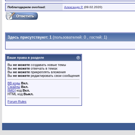
Поблагодарили overload:
Александр Р.
(09.02.2020)
Здесь присутствуют: 1
(пользователей: 0 , гостей: 1)
Ваши права в разделе
Вы
не можете
создавать новые темы
Вы
не можете
отвечать в темах
Вы
не можете
прикреплять вложения
Вы
не можете
редактировать свои сообщения
BB коды
Вкл.
Смайлы
Вкл.
[IMG]
код
Вкл.
HTML код
Выкл.
Forum Rules