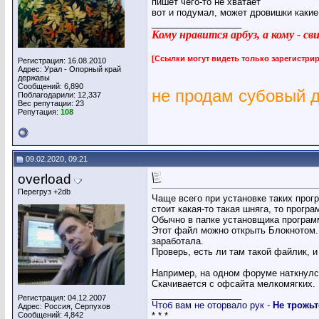
пишет чего-то не хватает
вот и подумал, может дровишки какие
__________________
Кому нравится арбуз, а кому - с
[Ссылки могут видеть только зарегистр
Регистрация: 16.08.2010
Адрес: Урал - Опорный край
державы
Сообщений: 6,890
не продам субовый 
Поблагодарили: 12,337
Вес репутации:
23
Репутация:
108
09.02.2020, 09:21
overload
Перегруз +2db
Чаще всего при установке таких прог
стоит какая-то такая шняга, то програ
Обычно в папке установщика програм
Этот файл можно открыть Блокнотом. 
заработала.
Проверь, есть ли там такой файлик, и 
Например, на одном форуме наткнулся 
Скачивается с офсайта мелкомягких. П
__________________
Регистрация: 04.12.2007
Чтоб вам не оторвало рук -
Не трожьт
Адрес: Россия, Серпухов
Сообщений: 4,842
* * *