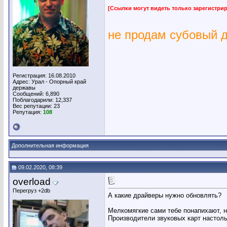
[Ссылки могут видеть только зарегистр
не продам субовый 
Регистрация: 16.08.2010
Адрес: Урал - Опорный край
державы
Сообщений: 6,890
Поблагодарили: 12,337
Вес репутации:
23
Репутация:
108
Дополнительная информация
09.02.2020, 08:39
overload
Перегруз +2db
А какие драйверы нужно обновлять?
Мелкомягкие сами тебе понапихают, н
Производители звуковых карт настоль