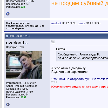
Поблагодарили: 12,337
не продам субовый 
Вес репутации:
23
Репутация:
108
Эти 2 пользователи
overload
(09.02.2020),
Ustrica
(31.03.2022)
поблагодарили Александр Р. за
это сообщение:
09.02.2020, 17:04
overload
Перегруз +2db
Цитата:
Сообщение от
Александр Р.
ps а со всякими драйверпаксолю
Абсолютно в дырдочку.
Рад, что всё заработало.
__________________
Чтоб вам не оторвало рук -
Не трожьт
* * *
Регистрация: 04.12.2007
Адрес: Россия, Серпухов
[Ссылки могут видеть только зарегистр
Сообщений: 4,842
Поблагодарили: 3,769
Вес репутации:
44
Репутация:
2131