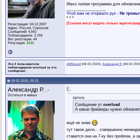
Имхо любая программа для обновления
__________________
Чтоб вам не оторвало рук -
Не трожьт
* * *
[Ссылки могут видеть только зарегистр
Регистрация: 04.12.2007
Адрес: Россия, Серпухов
Сообщений: 4,842
Поблагодарили: 3,769
Вес репутации:
44
Репутация:
2131
Эти 2 пользователи
AMSound
(09.02.2020),
Александр Р.
(09.02.202
поблагодарили overload за это
сообщение:
09.02.2020, 09:15
Александр Р.
Остаться в живых
Цитата:
Сообщение от
overload
А какие драйверы нужно обновля
ещё не знаю
тут такое дело... совершенно неожида
ставится она на 7-ку без проблем, а з