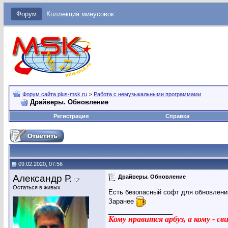
Форум
Коллекция минусовок
Форум сайта plus-msk.ru
>
Работа с немузыкальными программами
Драйверы. Обновление
Регистрация
Справка
09.02.2020, 07:56
Александр Р.
Драйверы. Обновление
Остаться в живых
Есть безопасный софт для обновлени
Заранее
__________________
Кому нравится арбуз, а кому - с