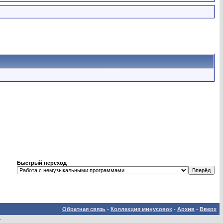
Быстрый переход
Обратная связь
-
Коллекция минусовок
-
Архив
-
Вверх
.