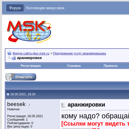
Форум
Коллекция минусовок
Форум сайта plus-msk.ru
>
Предложение услуг аранжировщика
аранжировки
Регистрация
Справка
Правила
18.05.2021, 18:26
beesek
аранжировки
Новичок
кому надо? обраща
Регистрация: 18.05.2021
Сообщений: 1
[Ссылки могут видеть 
Поблагодарили: 0
Вес репутации:
0