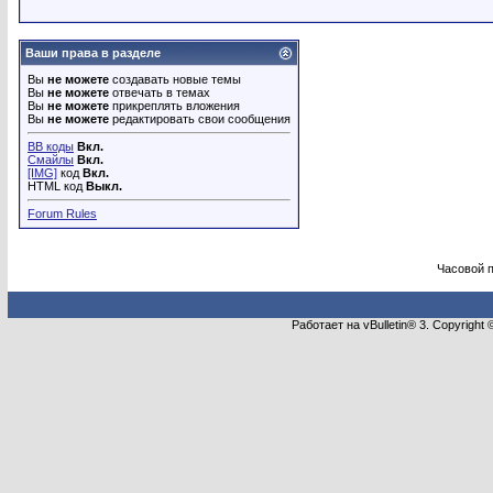
Ваши права в разделе
Вы
не можете
создавать новые темы
Вы
не можете
отвечать в темах
Вы
не можете
прикреплять вложения
Вы
не можете
редактировать свои сообщения
BB коды
Вкл.
Смайлы
Вкл.
[IMG]
код
Вкл.
HTML код
Выкл.
Forum Rules
Часовой 
Работает на vBulletin® 3. Copyright 