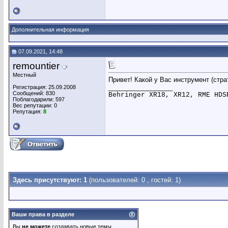
Дополнительная информация
07.09.2021, 14:48
remountier
Местный
Привет! Какой у Вас инструмент (страт
__________________
Регистрация: 25.09.2008
Сообщений: 830
Behringer XR18, XR12, RME HDS
Поблагодарили: 597
Вес репутации:
0
Репутация:
8
Здесь присутствуют: 1
(пользователей: 0 , гостей: 1)
Ваши права в разделе
Вы
не можете
создавать новые темы