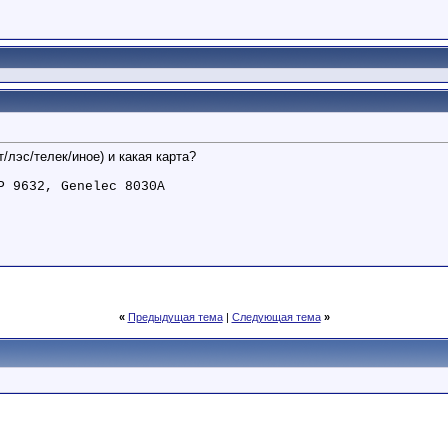
/лэс/телек/иное) и какая карта?
P 9632, Genelec 8030A
«
Предыдущая тема
|
Следующая тема
»