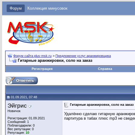
Форум
Коллекция минусовок
Форум сайта plus-msk.ru
>
Предложение услуг аранжировщика
Гитарные аранжировки, соло на заказ
Регистрация
Справка
01.09.2021, 07:48
Эйгрис
Гитарные аранжировки, соло на заказ
Новичок
Удалённо сделаю гитарную аранжировк
партитура в табах плюс mp3 не свед
Регистрация: 01.09.2021
Сообщений: 1
Поблагодарили: 0
Вес репутации:
0
Репутация:
10