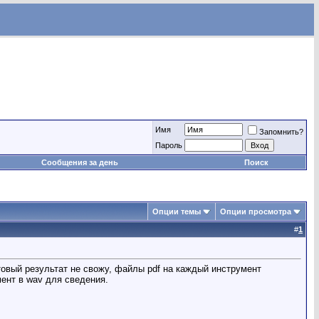
Имя
Запомнить?
Пароль
Сообщения за день
Поиск
Опции темы
Опции просмотра
#
1
товый результат не свожу, файлы pdf на каждый инструмент
ент в wav для сведения.