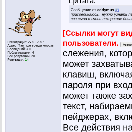
Цитата:
Сообщение от
eddymus
присоединяюсь...нужно узнать па
его сына в очень нехороших дея
[Ссылки могут ви
пользователи.
Регистрация: 27.01.2007
Адрес: Там, где всегда морозы
Сообщений: 411
слежения, котор
Поблагодарили: 4
Вес репутации:
20
Репутация:
14
может захватыв
клавиш, включа
пароля при вход
может также зах
текст, набираем
пейджерах, вкл
Все действия н