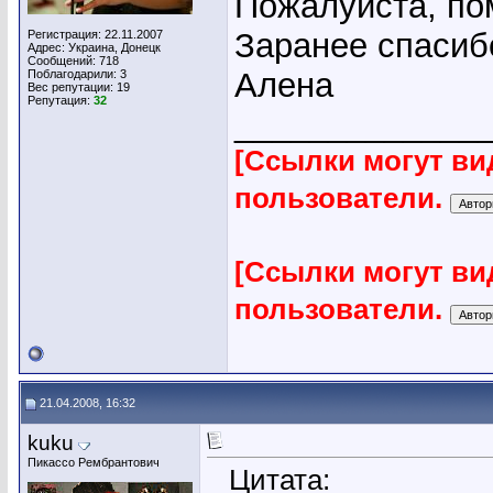
Пожалуйста, по
Заранее спасиб
Регистрация: 22.11.2007
Адрес: Украина, Донецк
Сообщений: 718
Алена
Поблагодарили: 3
Вес репутации:
19
Репутация:
32
_____________
[Ссылки могут ви
пользователи.
[Ссылки могут ви
пользователи.
21.04.2008, 16:32
kuku
Пикассо Рембрантович
Цитата: