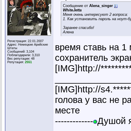
Сообщение от
Alena_singer
WhiteJetta
Меня очень интересуют 2 вопроса:
1. Как установить пароль на ноут-б
Заранее спасибо!
Алена
Регистрация: 22.01.2007
время ставь на 1 
Адрес: Немецкие Арийские
Штаты
Сообщений: 3,104
сохранитель экра
Поблагодарили: 3,310
Вес репутации:
48
Репутация:
2551
[IMG]http://*******
_______________
[IMG]http://s4.**
голова у вас не р
месте
-------------
Душой я 