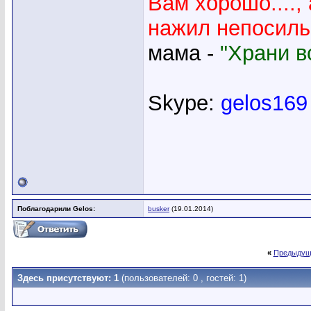
Вам хорошо....,
нажил непосильн
мама -
"Храни вс
Skype:
gelos169
Поблагодарили Gelos:
busker
(19.01.2014)
«
Предыдущ
Здесь присутствуют: 1
(пользователей: 0 , гостей: 1)