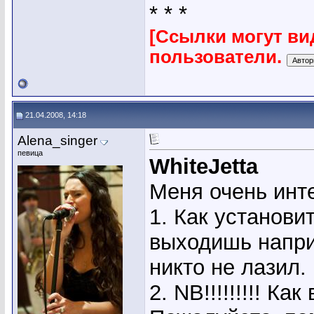
* * *
[Ссылки могут ви
пользователи.
21.04.2008, 14:18
Alena_singer
певица
WhiteJetta
Меня очень инт
1. Как установи
выходишь напри
никто не лазил.
2. NB!!!!!!!!! К