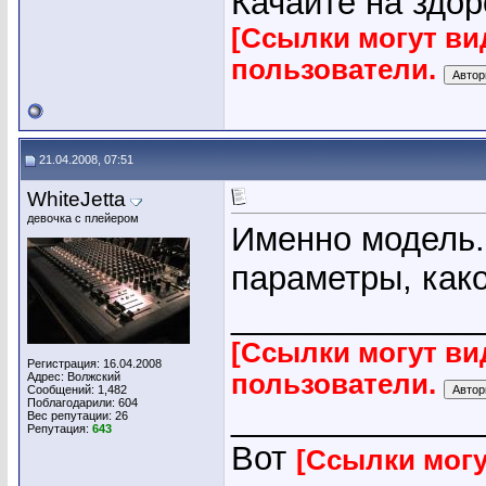
Качайте на здор
[Ссылки могут ви
пользователи.
21.04.2008, 07:51
WhiteJetta
девочка с плейером
Именно модель.
параметры, како
_____________
[Ссылки могут ви
Регистрация: 16.04.2008
пользователи.
Адрес: Волжский
Сообщений: 1,482
Поблагодарили: 604
_____________
Вес репутации:
26
Репутация:
643
Вот
[Ссылки могу