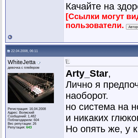
Качайте на здор
[Ссылки могут ви
пользователи.
22.04.2008, 06:11
WhiteJetta
девочка с плейером
Arty_Star
,
Лично я предпоч
наоборот.
но система на н
Регистрация: 16.04.2008
Адрес: Волжский
и никаких глюко
Сообщений: 1,482
Поблагодарили: 604
Вес репутации:
26
Но опять же, у 
Репутация:
643