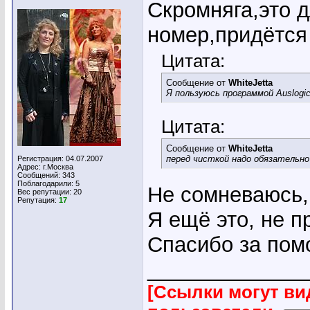
Скромняга,это 
номер,придётся
Цитата:
Сообщение от
WhiteJetta
Я пользуюсь программой Auslogic
Цитата:
Сообщение от
WhiteJetta
перед чисткой надо обязательн
Регистрация: 04.07.2007
Адрес: г.Москва
Сообщений: 343
Поблагодарили: 5
Не сомневаюсь,
Вес репутации:
20
Репутация:
17
Я ещё это, не п
Спасибо за по
_____________
[Ссылки могут ви