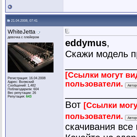
21.04.2008, 07:41
WhiteJetta
девочка с плейером
eddymus
,
Скажи модель п
_____________
[Ссылки могут ви
Регистрация: 16.04.2008
пользователи.
Адрес: Волжский
Сообщений: 1,482
Поблагодарили: 604
_____________
Вес репутации:
26
Репутация:
643
Вот
[Ссылки могу
пользователи.
скачивания все