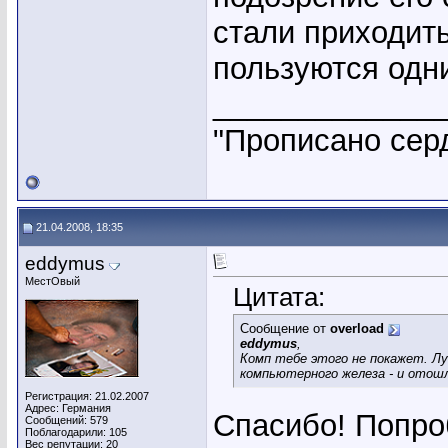
стали приходить
пользуются одн
_____________
"Прописано серд
21.04.2008, 18:35
eddymus
МестОвый
Цитата:
Сообщение от
overload
eddymus
,
Комп тебе этого не покажет. Луч
компьютерного железа - и отош
Регистрация: 21.02.2007
Адрес: Германия
Спасибо! Попроб
Сообщений: 579
Поблагодарили: 105
Вес репутации:
20