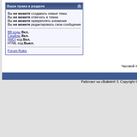
Ваши права в разделе
Вы
не можете
создавать новые темы
Вы
не можете
отвечать в темах
Вы
не можете
прикреплять вложения
Вы
не можете
редактировать свои сообщения
BB коды
Вкл.
Смайлы
Вкл.
[IMG]
код
Вкл.
HTML код
Выкл.
Forum Rules
Часовой 
Работает на vBulletin® 3. Copyright 