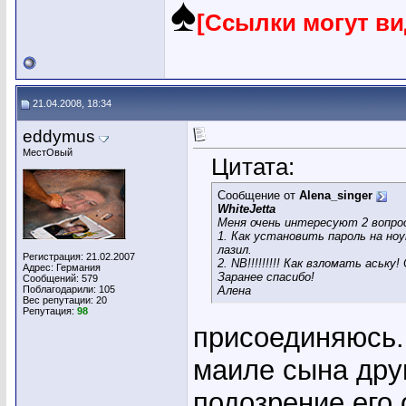
♠
[Ссылки могут в
21.04.2008, 18:34
eddymus
МестОвый
Цитата:
Сообщение от
Alena_singer
WhiteJetta
Меня очень интересуют 2 вопро
1. Как установить пароль на но
лазил.
Регистрация: 21.02.2007
2. NB!!!!!!!!! Как взломать аськ
Адрес: Германия
Заранее спасибо!
Сообщений: 579
Поблагодарили: 105
Алена
Вес репутации:
20
Репутация:
98
присоединяюсь.
маиле сына друг
подозрение его