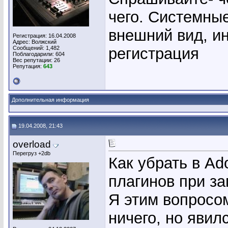
чего. Системны
внешний вид, ин
Регистрация: 16.04.2008
Адрес: Волжский
Сообщений: 1,482
регистрация
Поблагодарили: 604
Вес репутации:
26
Репутация:
643
Дополнительная информация
19.04.2008, 21:43
overload
Перегруз +2db
Как убрать в Ad
плагинов при з
Я этим вопросо
ничего, но явилс