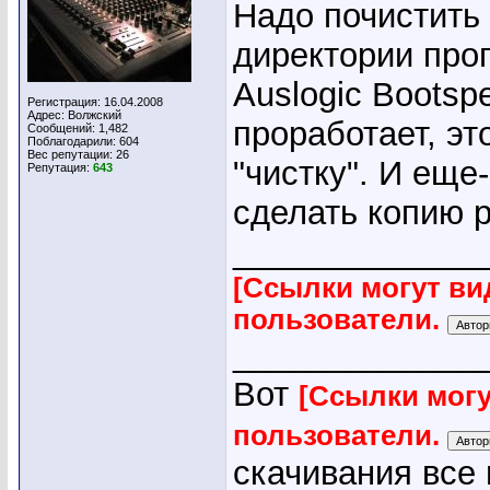
Надо почистить 
директории про
Auslogic Bootsp
Регистрация: 16.04.2008
Адрес: Волжский
проработает, эт
Сообщений: 1,482
Поблагодарили: 604
Вес репутации:
26
"чистку". И еще
Репутация:
643
сделать копию р
_____________
[Ссылки могут ви
пользователи.
_____________
Вот
[Ссылки могу
пользователи.
скачивания все