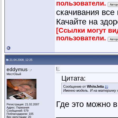
пользователи.
скачивания все
Качайте на здор
[Ссылки могут ви
пользователи.
21.04.2008, 12:25
eddymus
МестОвый
Цитата:
Сообщение от
WhiteJetta
Именно модель. И на материнку
Где это можно в
Регистрация: 21.02.2007
Адрес: Германия
Сообщений: 579
_____________
Поблагодарили: 105
Вес репутации:
20