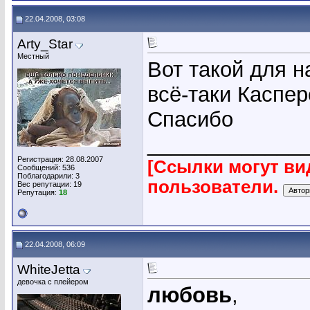
22.04.2008, 03:08
Arty_Star
Местный
Вот такой для н
всё-таки Каспер
Спасибо
_____________
Регистрация: 28.08.2007
[Ссылки могут ви
Сообщений: 536
Поблагодарили: 3
пользователи.
Вес репутации:
19
Репутация:
18
22.04.2008, 06:09
WhiteJetta
девочка с плейером
любовь
,