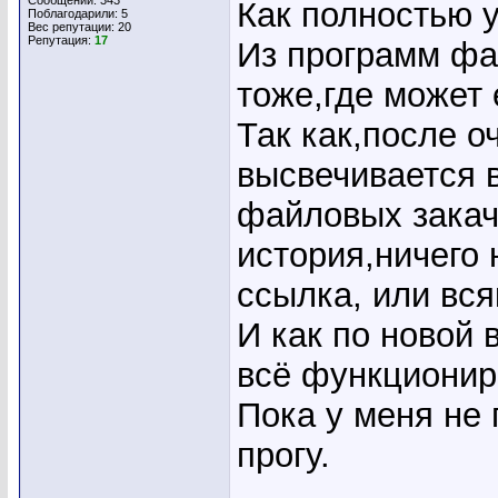
Сообщений: 343
Как полностью у
Поблагодарили: 5
Вес репутации:
20
Репутация:
17
Из программ фай
тоже,где может
Так как,после о
высвечивается 
файловых закаче
история,ничего 
ссылка, или вся
И как по новой 
всё функционир
Пока у меня не 
прогу.