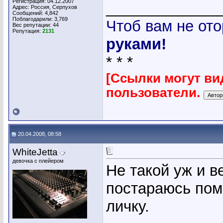
Регистрация: 04.12.2007
_____________
Адрес: Россия, Серпухов
Сообщений: 4,842
Поблагодарили: 3,769
Чтоб вам не ото
Вес репутации:
44
Репутация:
2131
руками!
* * *
[Ссылки могут ви
пользователи.
20.04.2008, 08:58
WhiteJetta
девочка с плейером
Не такой уж и в
постараюсь пом
личку.