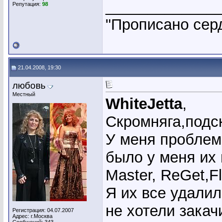
_____________
Репутация:
98
"Прописано серд
21.04.2008, 19:30
любовь
Местный
WhiteJetta
,
Скромняга,подс
У меня проблем
было у меня их 
Master, ReGet,Fl
Я их все удалил
не хотели закач
Регистрация: 04.07.2007
Адрес: г.Москва