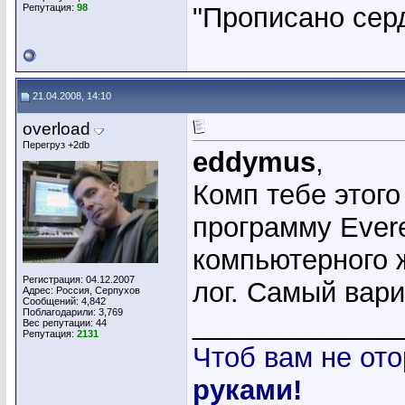
Репутация:
98
"Прописано серд
21.04.2008, 14:10
overload
Перегруз +2db
eddymus
,
Комп тебе этого
программу Evere
компьютерного ж
Регистрация: 04.12.2007
лог. Самый вари
Адрес: Россия, Серпухов
Сообщений: 4,842
Поблагодарили: 3,769
_____________
Вес репутации:
44
Репутация:
2131
Чтоб вам не ото
руками!