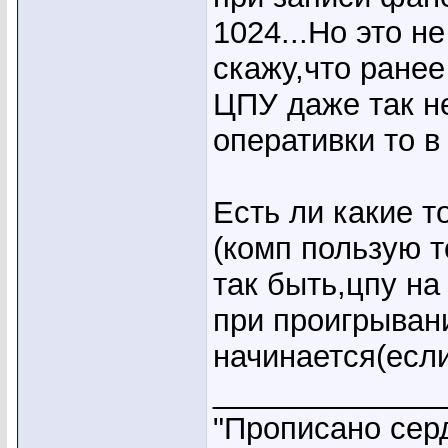
1024...Но это н
скажу,что ранее
ЦПУ даже так не
оперативки то в
Есть ли какие т
(комп пользую т
так быть,цпу н
при проигрывани
начинается(есл
_____________
"Прописано серд