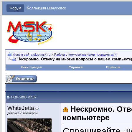
Форум
Коллекция минусовок
Форум сайта plus-msk.ru
>
Работа с немузыкальными программами
Нескромно. Отвечу на многие вопросы о вашем компьюте
Регистрация
Справка
Правила
17.04.2008, 07:07
WhiteJetta
Нескромно. Отв
девочка с плейером
компьютере
Спрашивайте- ч