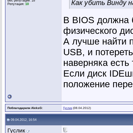
Вес репутации:
18
Как убить Винду 
Репутация:
10
В BIOS должна 
физического дис
А лучше найти п
USB, и потереть
наверняка есть 
Если диск IDEш
положение пере
Поблагодарили AleksG:
Гуслик
(08.04.2012)
09.04.2012, 16:54
Гуслик