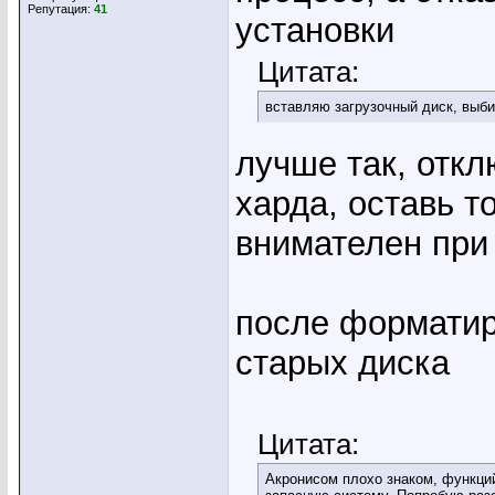
Репутация:
41
установки
Цитата:
вставляю загрузочный диск, выбир
лучше так, откл
харда, оставь т
внимателен при
после форматир
старых диска
Цитата:
Акронисом плохо знаком, функций