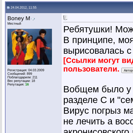
24.04.2012, 11:55
Boney M
Местный
Ребятушки! Мож
В принципе, моя
вырисовалась с 
[Ссылки могут ви
пользователи.
Регистрация: 04.03.2009
Сообщений: 899
Поблагодарили: 211
Вес репутации:
18
Репутация:
16
Вобщем было у 
разделе С и "се
Вирус погрыз м
не лечить а вос
акронисовского 