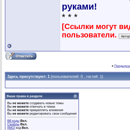
руками!
* * *
[Ссылки могут ви
пользователи.
«
Предыдущ
Здесь присутствуют: 1
(пользователей: 0 , гостей: 1)
Ваши права в разделе
Вы
не можете
создавать новые темы
Вы
не можете
отвечать в темах
Вы
не можете
прикреплять вложения
Вы
не можете
редактировать свои сообщения
BB коды
Вкл.
Смайлы
Вкл.
[IMG]
код
Вкл.