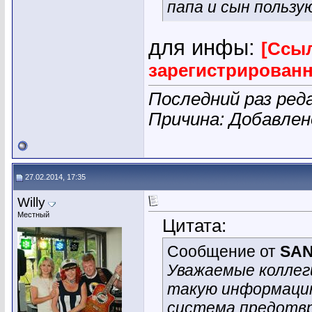
папа и сын пользу
для инфы:
[Ссыл
зарегистрирован
Последний раз реда
Причина: Добавле
27.02.2014, 17:35
Willy
Местный
Цитата:
Сообщение от
SAN
Уважаемые коллег
такую информаци
система предотвр