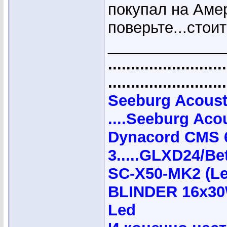
покупал на Амер
поверьте...стоит
_____________
..........................
..........................
Seeburg Acoust
....Seeburg Acou
Dynacord CMS 
3.....GLXD24/B
SC-X50-MK2 (Le
BLINDER 16x30
Led