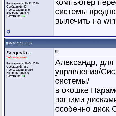
компьютер пере
Регистрация: 10.12.2010
Сообщений: 30
системы предше
Поблагодарили: 9
Вес репутации:
0
Репутация:
10
вылечить на win
09.04.2012, 21:05
SergeyKr
Заблокирован
Александр, для
Регистрация: 19.04.2010
Сообщений: 361
управления/Сис
Поблагодарили: 336
Вес репутации:
0
Репутация:
41
системы/
в окошке Парам
вашими дискам
особенно диск 