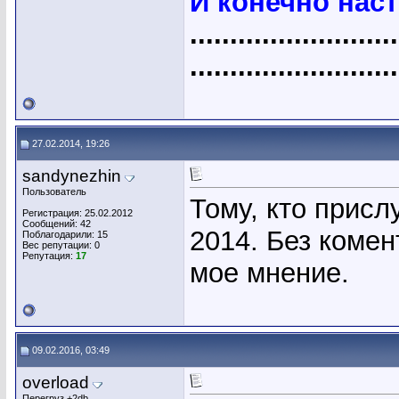
И конечно нас
..........................
..........................
27.02.2014, 19:26
sandynezhin
Пользователь
Тому, кто присл
Регистрация: 25.02.2012
Сообщений: 42
2014. Без комен
Поблагодарили: 15
Вес репутации:
0
Репутация:
17
мое мнение.
09.02.2016, 03:49
overload
Перегруз +2db