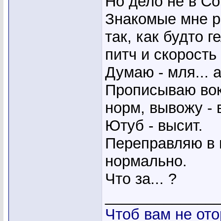
Но дело не в Со
Знакомые мне ро
так, как будто 
питч и скорость
Думаю - мля... 
Прописываю вок
норм, вывожу - 
Ютуб - высит.
Переправляю в 
нормально.
Что за... ?
_____________
Чтоб вам не ото