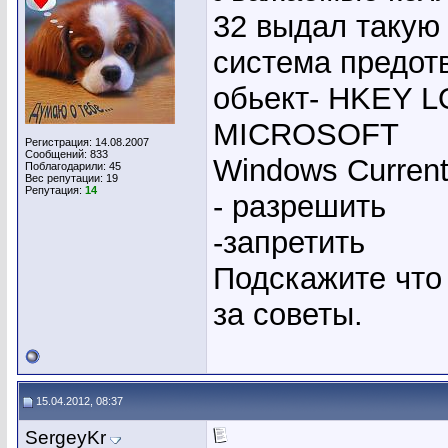
32 выдал таку
система предот
обьект- HKEY
MICROSOFT
Регистрация: 14.08.2007
Сообщений: 833
Windows Current
Поблагодарили: 45
Вес репутации:
19
Репутация:
14
- разрешить
-запретить
Подскажите что 
за советы.
15.04.2012, 08:37
SergeyKr