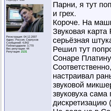
Парни, я тут по
и грех.
Короче. На маши
Звуковая карта F
Регистрация: 04.12.2007
серьёзная штук
Адрес: Россия, Серпухов
Сообщений: 4,842
Поблагодарили: 3,770
Решил тут попр
Вес репутации:
44
Репутация:
2131
Сонаре Платинум
Соответственно,
настраивал рань
звуковой микшер
звуковуха сама 
дискретизацию 