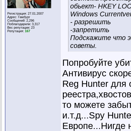
обьект- HKEY L
Windows Currentve
Регистрация: 27.01.2007
Адрес: Гамбург
- разрешить
Сообщений: 2,296
Поблагодарили: 3,317
Вес репутации:
23
-запретить
Репутация:
167
Подскажите что э
советы.
Попробуйте уби
Антивирус скор
Reg Hunter для 
реестра,хвостов
то можете забы
и.т.д...Spy Hun
Европе...Нигде 