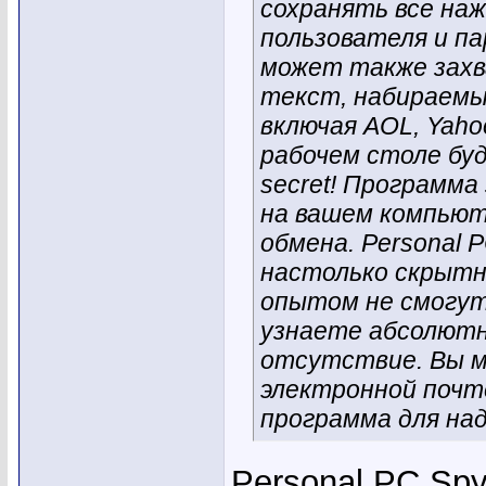
сохранять все наж
пользователя и па
может также захв
текст, набираемы
включая AOL, Yaho
рабочем столе буд
secret! Программ
на вашем компьют
обмена. Personal
настолько скрытн
опытом не смогут
узнаете абсолютн
отсутствие. Вы м
электронной почте
программа для над
Personal PC Spy