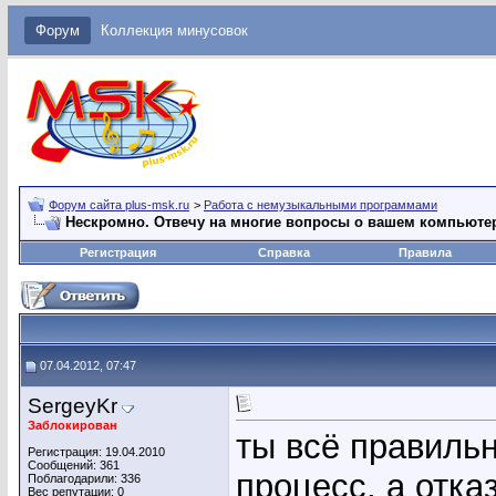
Форум
Коллекция минусовок
Форум сайта plus-msk.ru
>
Работа с немузыкальными программами
Нескромно. Отвечу на многие вопросы о вашем компьюте
Регистрация
Справка
Правила
07.04.2012, 07:47
SergeyKr
Заблокирован
ты всё правиль
Регистрация: 19.04.2010
Сообщений: 361
процесс, а отк
Поблагодарили: 336
Вес репутации:
0