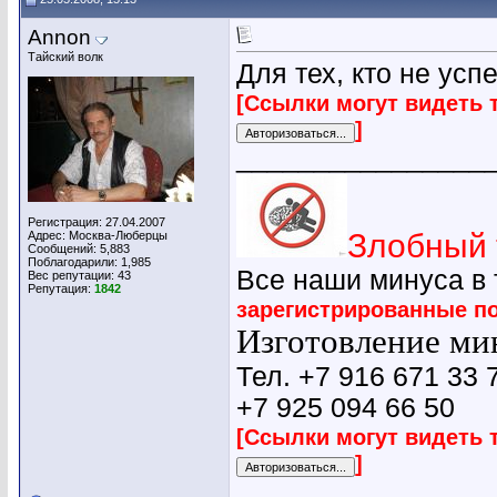
Annon
Тайский волк
Для тех, кто не усп
[Ссылки могут видеть 
]
________________
Регистрация: 27.04.2007
Злобный 
Адрес: Москва-Люберцы
Сообщений: 5,883
Поблагодарили: 1,985
Все наши минуса в
Вес репутации:
43
Репутация:
1842
зарегистрированные п
Изготовление мин
Тел. +7 916 671 33 
+7 925 094 66 50
[Ссылки могут видеть 
]