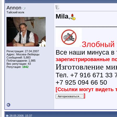
Annon
Тайский волк
Мila
,
________________
Злобный 
Все наши минуса в
Регистрация: 27.04.2007
Адрес: Москва-Люберцы
Сообщений: 5,883
зарегистрированные п
Поблагодарили: 1,985
Вес репутации:
43
Изготовление мин
Репутация:
1842
Тел. +7 916 671 33 
+7 925 094 66 50
[Ссылки могут видеть 
]
28.05.2008, 15:37