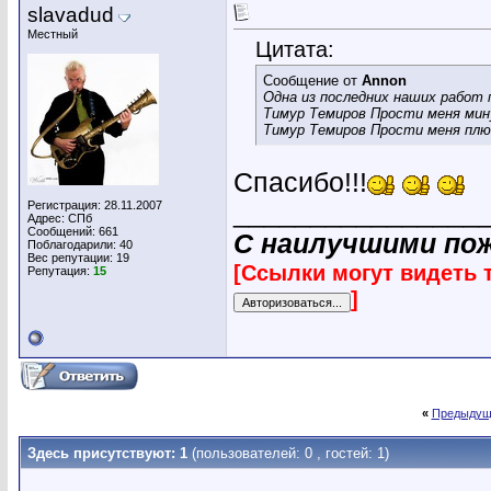
slavadud
Местный
Цитата:
Сообщение от
Annon
Одна из последних наших работ 
Тимур Темиров Прости меня мин
Тимур Темиров Прости меня плю
Спасибо!!!
Регистрация: 28.11.2007
________________
Адрес: СПб
Сообщений: 661
С наилучшими по
Поблагодарили: 40
Вес репутации:
19
[Ссылки могут видеть 
Репутация:
15
]
«
Предыдущ
Здесь присутствуют: 1
(пользователей: 0 , гостей: 1)