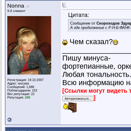
Nonna
9-й элемент
Цитата:
Сообщение от
Скороходов Эдуа
А где продолжение с Р-Н-Б-ФА
Чем сказал?
________________
Пишу минуса-
фортепианные, орк
Любая тональность
Регистрация: 19.10.2007
Всю информацию на
Адрес: москва
Сообщений: 1,686
[Ссылки могут видеть 
Поблагодарили: 153
Вес репутации:
22
]
Репутация:
245