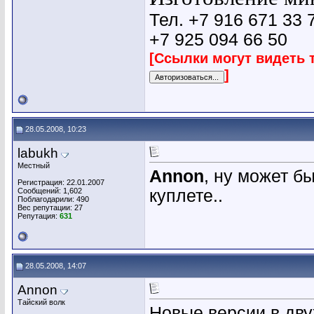
Тел. +7 916 671 33 
+7 925 094 66 50
[Ссылки могут видеть 
]
28.05.2008, 10:23
labukh
Местный
Annon
, ну может б
Регистрация: 22.01.2007
Сообщений: 1,602
куплете..
Поблагодарили: 490
Вес репутации:
27
Репутация:
631
28.05.2008, 14:07
Annon
Тайский волк
Новые версии в дву