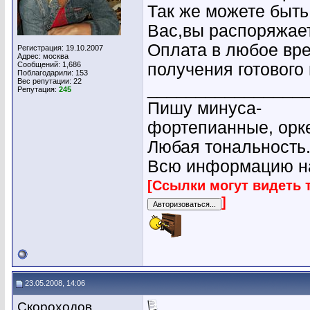
Так же можете быть
Вас,вы распоряжает
Оплата в любое вре
Регистрация: 19.10.2007
Адрес: москва
Сообщений: 1,686
получения готового
Поблагодарили: 153
Вес репутации:
22
________________
Репутация:
245
Пишу минуса-
фортепианные, орк
Любая тональность
Всю информацию на
[Ссылки могут видеть 
]
23.05.2008, 14:06
Скороходов