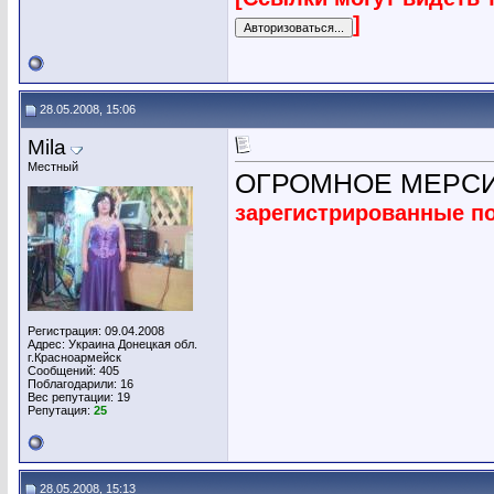
]
28.05.2008, 15:06
Мila
Местный
ОГРОМНОЕ МЕРСИ!!
зарегистрированные п
Регистрация: 09.04.2008
Адрес: Украина Донецкая обл.
г.Красноармейск
Сообщений: 405
Поблагодарили: 16
Вес репутации:
19
Репутация:
25
28.05.2008, 15:13