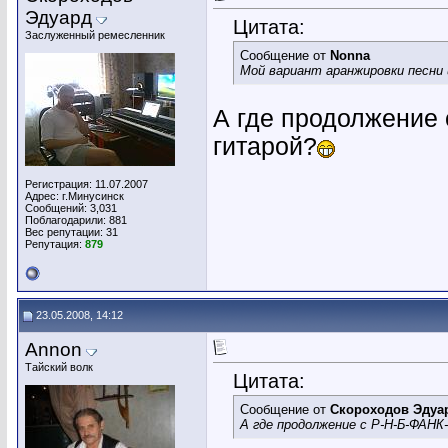
Эдуард
Цитата:
Заслуженный ремесленник
Сообщение от
Nonna
Мой вариант аранжировки песни 
А где продолжени
гитарой?
Регистрация: 11.07.2007
Адрес: г.Минусинск
Сообщений: 3,031
Поблагодарили: 881
Вес репутации:
31
Репутация:
879
23.05.2008, 14:12
Annon
Тайский волк
Цитата:
Сообщение от
Скороходов Эдуа
А где продолжение с Р-Н-Б-ФА