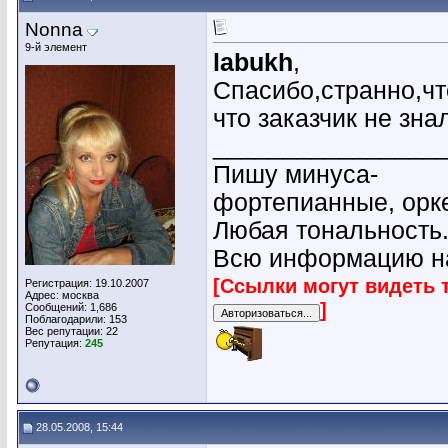
Nonna
9-й элемент
labukh
,
Спасибо,странно,чт
что заказчик не зна
________________
Пишу минуса-
фортепианные, орк
Любая тональность
Всю информацию на
[Ссылки могут видеть 
Регистрация: 19.10.2007
Адрес: москва
]
Сообщений: 1,686
Поблагодарили: 153
Вес репутации:
22
Репутация:
245
28.05.2008, 15:44