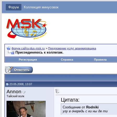
Форум
Коллекция минусовок
Форум сайта plus-msk.ru
>
Предложение услуг аранжировщика
Присоединяюсь к коллегам.
Регистрация
Справка
Правила
23.05.2008, 13:07
Annon
Тайский волк
Цитата:
Сообщение от
Rodniki
угу в очередь с ки ны де ти