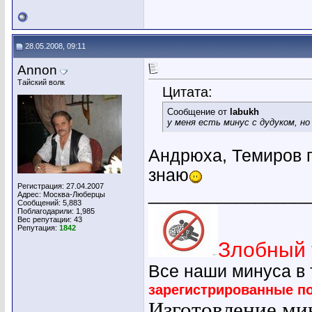
28.05.2008, 09:11
Annon
Тайский волк
Цитата:
Сообщение от
labukh
у меня есть минус с дудуком, но
Андрюха, Темиров п
знаю
Регистрация: 27.04.2007
________________
Адрес: Москва-Люберцы
Сообщений: 5,883
Поблагодарили: 1,985
Вес репутации:
43
Репутация:
1842
Злобный 
Все наши минуса в
зарегистрированные п
Изготовление мин