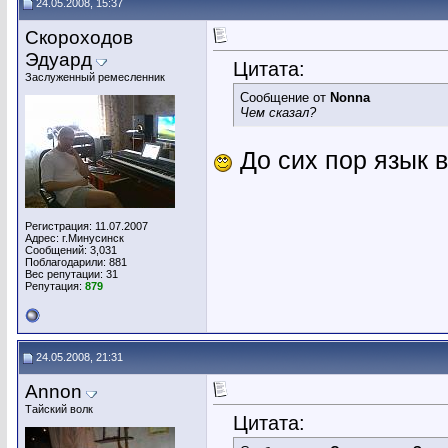
24.05.2008, 15:37
Скороходов
Эдуард
Цитата:
Заслуженный ремесленник
Сообщение от
Nonna
Чем сказал?
До сих пор язык в
Регистрация: 11.07.2007
Адрес: г.Минусинск
Сообщений: 3,031
Поблагодарили: 881
Вес репутации:
31
Репутация:
879
24.05.2008, 21:31
Annon
Тайский волк
Цитата: