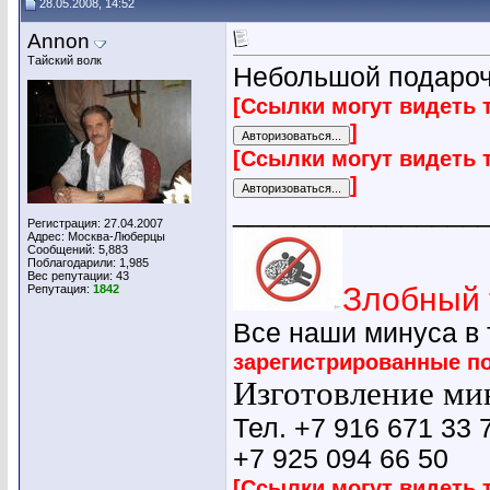
28.05.2008, 14:52
Annon
Тайский волк
Небольшой подаро
[Ссылки могут видеть 
]
[Ссылки могут видеть 
]
________________
Регистрация: 27.04.2007
Адрес: Москва-Люберцы
Сообщений: 5,883
Поблагодарили: 1,985
Вес репутации:
43
Злобный 
Репутация:
1842
Все наши минуса в
зарегистрированные п
Изготовление мин
Тел. +7 916 671 33 
+7 925 094 66 50
[Ссылки могут видеть 