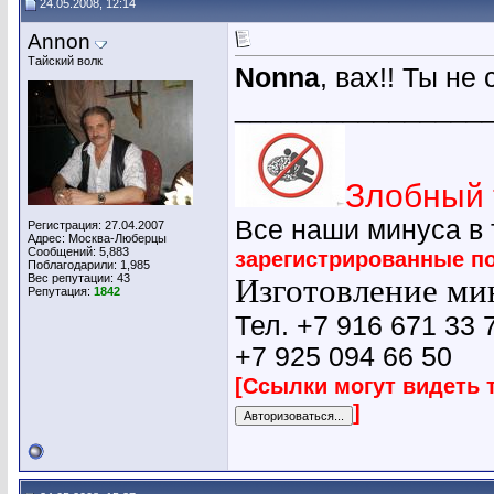
24.05.2008, 12:14
Annon
Тайский волк
Nonna
, вах!! Ты не
________________
Злобный 
Все наши минуса в
Регистрация: 27.04.2007
Адрес: Москва-Люберцы
Сообщений: 5,883
зарегистрированные п
Поблагодарили: 1,985
Вес репутации:
43
Изготовление мин
Репутация:
1842
Тел. +7 916 671 33 
+7 925 094 66 50
[Ссылки могут видеть 
]