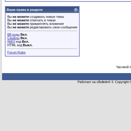
Ваши права в разделе
Вы
не можете
создавать новые темы
Вы
не можете
отвечать в темах
Вы
не можете
прикреплять вложения
Вы
не можете
редактировать свои сообщения
BB коды
Вкл.
Смайлы
Вкл.
[IMG]
код
Вкл.
HTML код
Выкл.
Forum Rules
Часовой 
Работает на vBulletin® 3. Copyright 