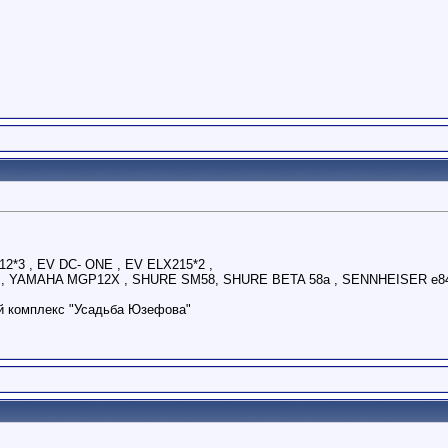
12*3 , EV DC- ONE , EV ELX215*2 ,
L , YAMAHA MGP12X , SHURE SM58, SHURE BETA 58a , SENNHEISER e84
й комплекс "Усадьба Юзефова"