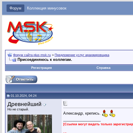
Форум
Коллекция минусовок
Форум сайта plus-msk.ru
>
Предложение услуг аранжировщика
Присоединяюсь к коллегам.
Регистрация
Справка
01.10.2024, 04:24
Древнейший
Но не старый.
Александр, крепись.
__________________
[Ссылки могут видеть только зарегистр