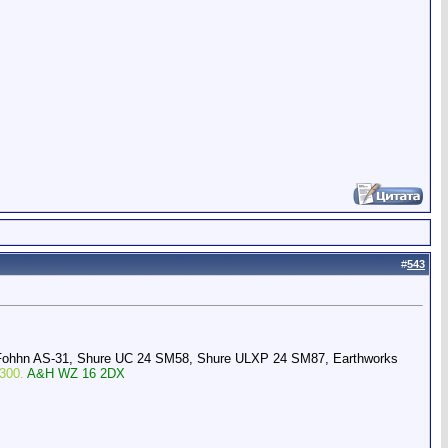
#
543
Fohhn AS-31, Shure UC 24 SM58, Shure ULXP 24 SM87, Earthworks
300.
A&H WZ 16 2DX