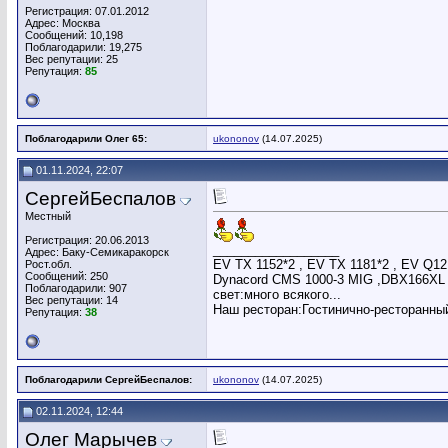
Регистрация: 07.01.2012
Адрес: Москва
Сообщений: 10,198
Поблагодарили: 19,275
Вес репутации:
25
Репутация:
85
Поблагодарили Олег 65:
ukononov
(14.07.2025)
01.11.2024, 22:07
СергейБеспалов
Местный
Регистрация: 20.06.2013
__________________
Адрес: Баку-Семикаракорск
EV TX 1152*2 , EV TX 1181*2 , EV Q12
Рост.обл.
Сообщений: 250
Dynacord CMS 1000-3 MIG ,DBX166X
Поблагодарили: 907
свет:много всякого...
Вес репутации:
14
Наш ресторан:Гостинично-ресторанны
Репутация:
38
Поблагодарили СергейБеспалов:
ukononov
(14.07.2025)
02.11.2024, 12:44
Олег Марычев