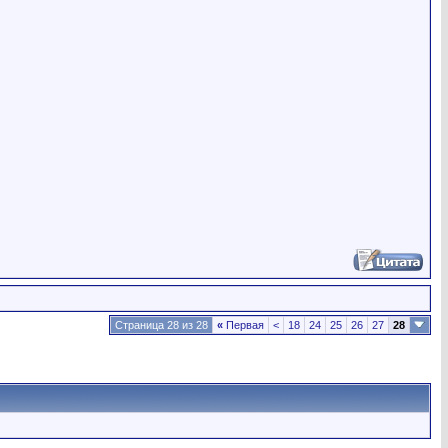
Страница 28 из 28
«
Первая
<
18
24
25
26
27
28