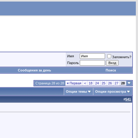
Имя
Запомнить?
Пароль
Сообщения за день
Поиск
Страница 28 из 28
«
Первая
<
18
24
25
26
27
28
Опции темы
Опции просмотра
#
541