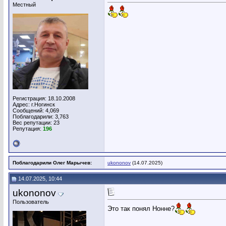
Местный
Регистрация: 18.10.2008
Адрес: г.Ногинск
Сообщений: 4,069
Поблагодарили: 3,763
Вес репутации:
23
Репутация:
196
Поблагодарили Олег Марычев:
ukononov
(14.07.2025)
14.07.2025, 10:44
ukononov
Пользователь
Это так понял Нонне?