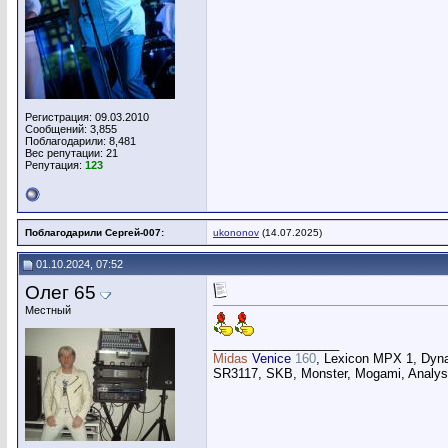
Регистрация: 09.03.2010
Сообщений: 3,855
Поблагодарили: 8,481
Вес репутации:
21
Репутация:
123
Поблагодарили Сергей-007:
ukononov
(14.07.2025)
01.10.2024, 07:52
Олег 65
Местный
__________________
Midas
Venice
160
, Lexicon MPX 1, Dyn
SR3117, SKB, Monster, Mogami, Analysi