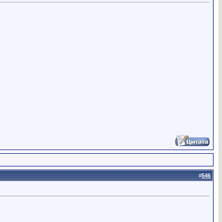
#
546