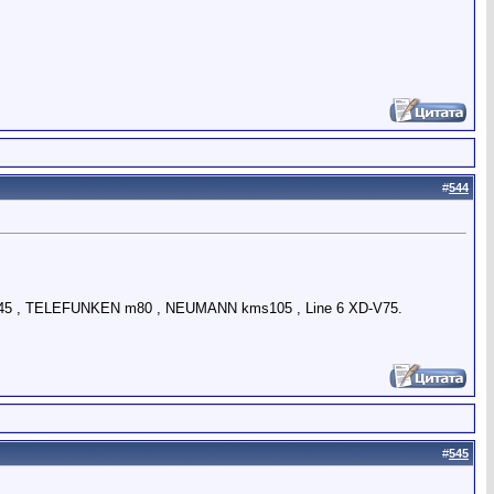
#
544
5 , TELEFUNKEN m80 , NEUMANN kms105 , Line 6 XD-V75.
#
545