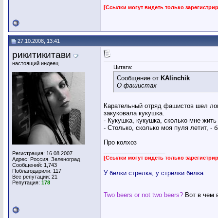
[Ссылки могут видеть только зарегистр
ufimez
Уважаемый Дед Мороз! Сделай...
21.01.2014,
09:26
AMSound
Может и не в тему, но не смог...
27.04.2014,
18:31
svetlika
Муж и жена едут в машине....
06.06.2014,
06:43
optimistka17
В зоопарке Вовочка с папой....
24.11.2014,
15:48
27.10.2008, 13:41
Vlad_F
Детство заканчивается тогда,...
21.01.2016,
11:17
рикитикитави
настоящий индеец
Цитата:
Сообщение от
KAlinchik
О фашистах
Карательный отряд фашистов шел лов
закуковала кукушка.
- Кукушка, кукушка, сколько мне жить
- Столько, сколько моя пуля летит, - 
Про колхоз
__________________
Регистрация: 16.08.2007
[Ссылки могут видеть только зарегистр
Адрес: Россия. Зеленоград
Сообщений: 1,743
Поблагодарили: 117
У белки стрелка, у стрелки белка
Вес репутации:
21
Репутация:
178
Two beers or not two beers?
Вот в чем 