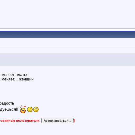
 меняет платья.
 меняет... женщин
радость
дуешься!!!
ированные пользователи.
]