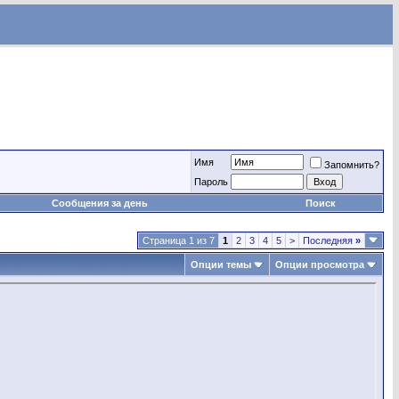
Имя
Запомнить?
Пароль
Сообщения за день
Поиск
Страница 1 из 7
1
2
3
4
5
>
Последняя
»
Опции темы
Опции просмотра