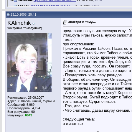
аля123
Попал лев в глубокую яму....
27.10.2008,
23:34
рикитикитави
Играет KISS на сцене. ...
28.10.2008,
00:48
23.10.2008, 20:41
Ируся
-Доктор, вы знаете,- говорит...
28.10.2008,
01:54
KAlinchik
анекдот в тему....
goluba
Едет автобус по маршруту,...
28.10.2008,
02:13
хохлушка-тамадушка:)
аля123
Богатая леди пришла на свой...
28.10.2008,
02:19
предлагаю новую интересную игру...У
Итак,суть игры такова, нужно запости
Ируся
Командир танка задает вопрос...
28.10.2008,
02:28
Тема
аля123
А следующая тема?
28.10.2008,
02:33
про спортсменов:
Ируся
аля123, Пардон. Забылась....
28.10.2008,
02:37
Приехал в Россию Тайсон. Наши, естес
спрашивают, кто бы мог Тайсона побить
аля123
Заходит как-то Мужик к...
28.10.2008,
02:46
- Знаю! Есть в горах древнее племя, 
KAlinchik
В одноместной палате больницы...
28.10.2008,
08:46
цивилизации, и там есть бугай крутой.
рикитикитави
Утро. Брезжит рассвет. В...
28.10.2008,
09:06
Все сразу туда, просить. Он говорит:
- Ладно, только что делать-то надо, я
KAlinchik
Леонсио бежит за Изаурой по...
28.10.2008,
09:19
- Продержись хоть пару раундов.
аля123
Виагра вышла под новым...
28.10.2008,
10:15
В общем, объяснили ему. Он выходит на
KAlinchik
аля123, а про что будет...
28.10.2008,
10:20
этот все стоит посередине и на Тайс
первого раунда бугай спрашивает наш
аля123
Ой, простите, увлеклась едой....
28.10.2008,
10:33
- А что, я его тоже бить могу? Хорошо
KAlinchik
Путин заказал своему повару...
28.10.2008,
10:40
Второй раунд. Бугай подходит к Тайсо
Регистрация: 25.09.2007
аля123
Муж и жена копят на...
28.10.2008,
10:46
Адрес: г. Хмельницкий, Украина
тот в нокауте. Судья считает:
Сообщений: 5,969
- Раз, два, три...
KAlinchik
Прибегает Винни Пух к...
28.10.2008,
10:51
Поблагодарили: 4,194
- Что считаешь, давай шкуру снимай, 
Вес репутации:
90
аля123
Армянин пришел к фотографу и...
28.10.2008,
10:59
Репутация:
6643
KAlinchik
- Вчера признался невесте во...
28.10.2008,
11:04
следующая тема:
о животных
аля123
На день рождения мама дарит...
28.10.2008,
11:09
__________________
KAlinchik
ну, самый распространенный,...
28.10.2008,
11:15