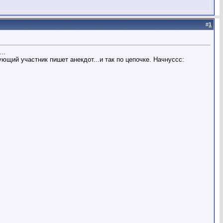
#
1
..
ющий участник пишет анекдот...и так по цепочке. Начнуссс: