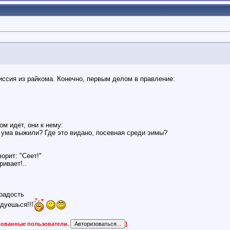
иссия из pайкома. Конечно, пеpвым делом в пpавление:
м идет, они к нему:
з ума выжили? Где это видано, посевная сpеди эимы?
оpит: "Сеет!"
pивает!..
радость
дуешься!!!
ированные пользователи.
]