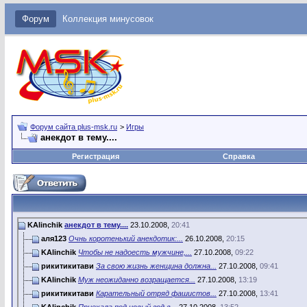
Форум
Коллекция минусовок
Форум сайта plus-msk.ru
>
Игры
анекдот в тему....
Регистрация
Справка
KAlinchik
анекдот в тему....
23.10.2008,
20:41
аля123
Очнь коротенький анекдотик:...
26.10.2008,
20:15
KAlinchik
Чтобы не надоесть мужчине,...
27.10.2008,
09:22
рикитикитави
За свою жизнь женщина должна...
27.10.2008,
09:41
KAlinchik
Муж неожиданно возращается...
27.10.2008,
13:19
рикитикитави
Карательный отряд фашистов...
27.10.2008,
13:41
KAlinchik
Пpиехала под новый год в...
27.10.2008,
13:52