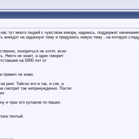
 нас тут много людей с чувством юмора, надеюсь, поддержат начинания.
ть анекдот на заданную тему и придумать новую тему , на которую следу
твенно, позориться не хотят, всех
. Никто не знает, а один говорит:
отставшее на 5000 лет от
 и правил не знаю.
 ринг. Тайсон его и так, и сяк, а
она смотрит так непринужденно. После
их:
!
ну и трах его кулаком по башке,
пока теплый.