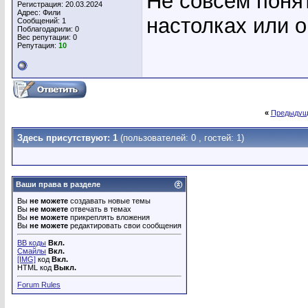
Не совсем понят
Регистрация: 20.03.2024
Адрес: Фили
настолках или 
Сообщений: 1
Поблагодарили: 0
Вес репутации:
0
Репутация:
10
«
Предыдущ
Здесь присутствуют: 1
(пользователей: 0 , гостей: 1)
Ваши права в разделе
Вы
не можете
создавать новые темы
Вы
не можете
отвечать в темах
Вы
не можете
прикреплять вложения
Вы
не можете
редактировать свои сообщения
BB коды
Вкл.
Смайлы
Вкл.
[IMG]
код
Вкл.
HTML код
Выкл.
Forum Rules