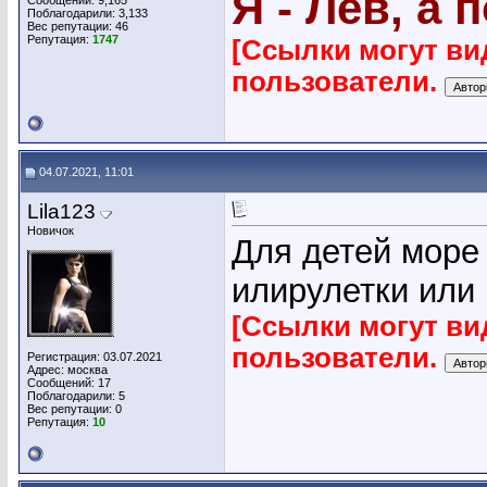
Я - Лев, а 
Сообщений: 9,165
Поблагодарили: 3,133
Вес репутации:
46
Репутация:
1747
[Ссылки могут ви
пользователи.
04.07.2021, 11:01
Lila123
Новичок
Для детей море и
илирулетки или 
[Ссылки могут ви
пользователи.
Регистрация: 03.07.2021
Адрес: москва
Сообщений: 17
Поблагодарили: 5
Вес репутации:
0
Репутация:
10