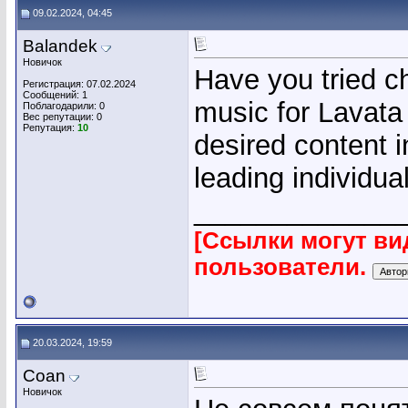
09.02.2024, 04:45
Balandek
Новичок
Have you tried ch
Регистрация: 07.02.2024
Сообщений: 1
music for Lavata
Поблагодарили: 0
Вес репутации:
0
Репутация:
10
desired content i
leading individua
_____________
[Ссылки могут ви
пользователи.
20.03.2024, 19:59
Coan
Новичок