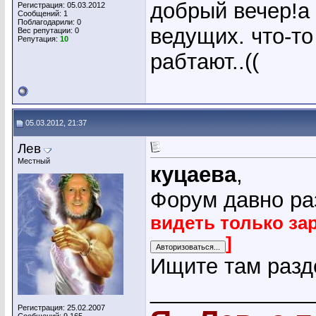
добрый вечер!а 
Регистрация: 05.03.2012
Сообщений: 1
Поблагодарили: 0
ведущих. что-то
Вес репутации:
0
Репутация:
10
рабтают..((
05.03.2012, 21:37
Лев
Местный
куцаева
,
Форум давно ра
видеть только за
]
Ищите там разд
_____________
Регистрация: 25.02.2007