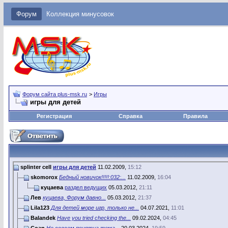
Форум
Коллекция минусовок
Форум сайта plus-msk.ru
>
Игры
игры для детей
Регистрация
Справка
Правила
splinter cell
игры для детей
11.02.2009,
15:12
skomorox
Бедный новичок!!!!!:032:...
11.02.2009,
16:04
куцаева
раздел ведущих
05.03.2012,
21:11
Лев
куцаева, Форум давно...
05.03.2012,
21:37
Lila123
Для детей море игр, только не...
04.07.2021,
11:01
Balandek
Have you tried checking the...
09.02.2024,
04:45
Coan
Не совсем понятна тема...
20.03.2024,
19:59