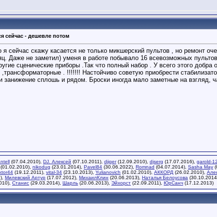
я сейчас - дешевле потом
о я сейчас скажу касается не только микшерский пультов , но ремонт оч
яц. Даже не заметил) уменя в работе побывало 16 всевозможных пультов
ругие сценические приборы .Так что полный набор . У всего этого добра 
 ,трансформаторные . !!!!!!! Настойчиво советую приобрести стабилиза
и занижение сплошь и рядом. Броски иногда мало заметные на взгляд, ч
ntell
(07.04.2010),
DJ. Алексей
(07.10.2011),
djiger
(12.09.2010),
djserg
(17.07.2016),
garold-1
(01.02.2010),
nikodug
(23.01.2014),
Pavel84
(30.06.2022),
Romnad
(04.07.2014),
Sasha May
(
ktor44
(19.12.2011),
vital-34
(23.10.2013),
Yulianovich
(01.02.2010),
АККОРД
(26.02.2010),
Але
),
Милевский Артур
(17.07.2012),
МихаилКлин
(20.06.2013),
Наталья Белоусова
(30.10.2014
010),
Станис
(29.03.2014),
Шарль
(20.06.2013),
Эйхорст
(22.09.2011),
ЮрСанч
(17.12.2013)