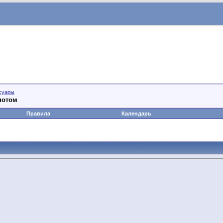
суары
потом
Правила
Календарь