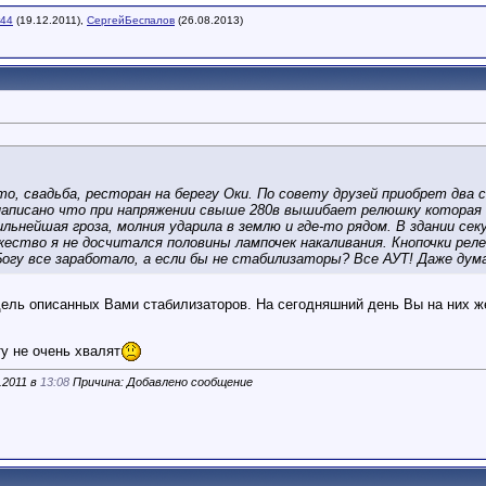
r44
(19.12.2011),
СергейБеспалов
(26.08.2013)
о, свадьба, ресторан на берегу Оки. По совету друзей приобрет два 
написано что при напряжении свыше 280в вышибает релюшку которая 
льнейшая гроза, молния ударила в землю и где-то рядом. В здании сек
ество я не досчитался половины лампочек накаливания. Кнопочки ре
гу все заработало, а если бы не стабилизаторы? Все АУТ! Даже дум
дель описанных Вами стабилизаторов. На сегодняшний день Вы на них ж
ту не очень хвалят
.2011 в
13:08
Причина: Добавлено сообщение