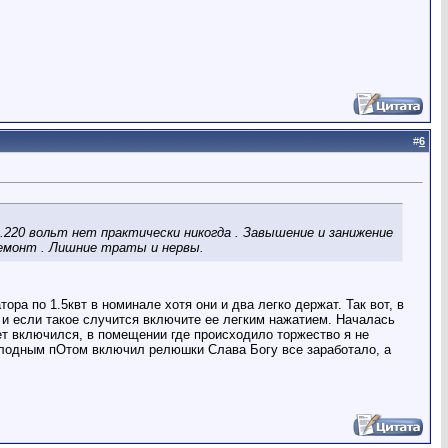
#
6
20 вольт нет практически никогда . Завышение и занижение
ремонт . Лишние траты и нервы.
ора по 1.5квт в номинале хотя они и два легко держат. Так вот, в
и если такое случится включите ее легким нажатием. Началась
вет включился, в помещении где происходило торжество я не
олодным пОтом включил релюшки Слава Богу все заработало, а