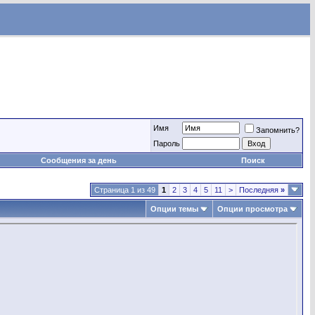
Имя
Запомнить?
Пароль
Сообщения за день
Поиск
Страница 1 из 49
1
2
3
4
5
11
>
Последняя
»
Опции темы
Опции просмотра