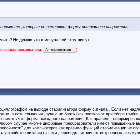
только те ,которые не изменяют форму питающего напряжения
елить? Не думаю что в мануале об этом пишут.
ированные пользователи.
]
осциллографом на выходе стабилизатора форму сигнала . Если нет надл
жно ,а есть сомнения ,лучше не брать (как поступают при сборе грибов
понимать что форма выходного напряжения ,Как правило , сформирова
 любом случае многие цифровые преобразователи имеют повышенные выс
ребойности" для компьютеров как правило функций стабилизации не обл
ь устройство питания от сети ,переводя питание от встроенных аккумул