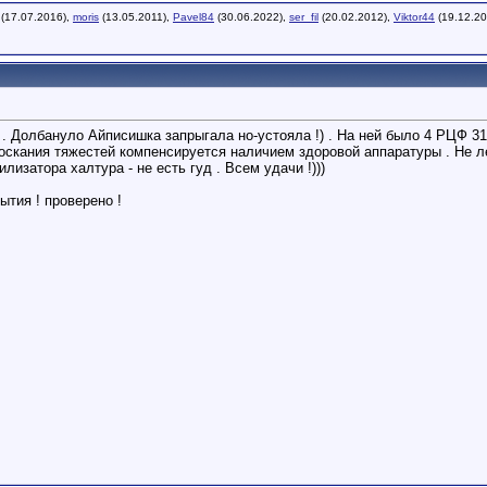
(17.07.2016),
moris
(13.05.2011),
Pavel84
(30.06.2022),
ser_fil
(20.02.2012),
Viktor44
(19.12.20
за . Долбануло Айписишка запрыгала но-устояла !) . На ней было 4 РЦФ 3
 тоскания тяжестей компенсируется наличием здоровой аппаратуры . Не л
лизатора халтура - не есть гуд . Всем удачи !)))
ытия ! проверено !
2