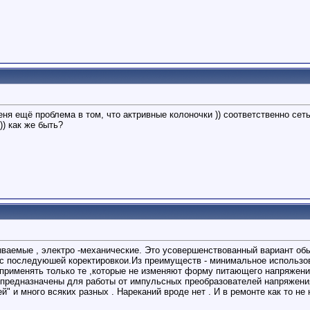
ня ещё проблема в том, что актривные колоночки )) соответственно сеть 
) как же быть?
ываемые , электро -механические. Это усовершенствованный вариант о
с последуюшей коректировкои.Из преимуществ - минимальное использов
применять только те ,которые не изменяют форму питающего напряжения
 предназначены для работы от импульсных преобразователей напряжен
" и много всяких разных . Нареканий вроде нет . И в ремонте как то не