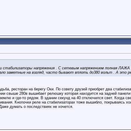
 стабилизаторы напряжения . С сетевым напряжением полная ЛАЖА .2
мало заметные на взгляд, часто бывают вплоть до380 вольт . А это 
адьба, ресторан на берегу Оки. По совету друзей приобрет два стабилизат
нии свыше 280в вышибает релюшку которая находится на задней панели 
землю и где-то рядом. В здании секунд на 40 отключился свет. Когда с
ивания. Кнопочки реле на стабилизаторах тоже вышибло, покрываясь х
Даже думать о последствиях не хочется.