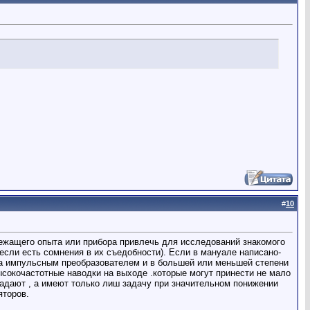
#
10
ежащего опыта или прибора привлечь для исследований знакомого
 если есть сомнения в их съедобности). Если в мануале написано-
на импульсным преобразователем и в большей или меньшей степени
окочастотные наводки на выходе .которые могут принести не мало
адают , а имеют только лиш задачу при значительном понижении
яторов.