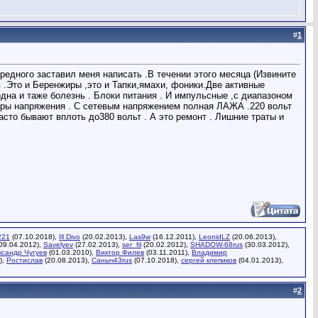
#
1
ередного заставил меня написать .В течении этого месяца (Извините
 .Это и Беренжиры ,это и Тапки,ямахи, фоники.Две активные
одна и таже болезнь . Блоки питания . И импульсные ,с диапазоном
торы напряжения . С сетевым напряжением полная ЛАЖА .220 вольт
асто бывают вплоть до380 вольт . А это ремонт . Лишние траты и
221
(07.10.2018),
Ill Divo
(20.02.2013),
Las9w
(16.12.2011),
LeonidLZ
(20.06.2013),
09.04.2012),
Savelyev
(27.02.2013),
ser_fil
(20.02.2012),
SHADOW-68rus
(30.03.2012),
ксандр Чугуев
(01.03.2010),
Виктор Филев
(03.11.2011),
Владимир
),
Ростислав
(20.08.2013),
Саныч43rus
(07.10.2018),
сергей клепиков
(04.01.2013),
#
2