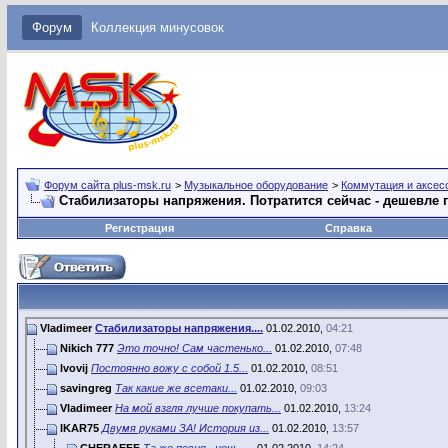
Форум
Коллекция минусовок
Форум сайта plus-msk.ru
>
Музыкальное оборудование
>
Коммутация и аксес
Стабилизаторы напряжения. Потратится сейчас - дешевле 
Регистрация
Справка
Vladimeer
Стабилизаторы напряжения....
01.02.2010,
04:21
Nikich 777
Это точно! Сам частенько...
01.02.2010,
07:48
lvovij
Постоянно вожу с собой 1.5...
01.02.2010,
08:51
savingreg
Так какие же всетаки...
01.02.2010,
09:03
Vladimeer
На мой взгля лучше покупать...
01.02.2010,
13:24
IKAR75
Двумя руками ЗА! История из...
01.02.2010,
13:57
CHERAEFF
Та же песня , ночь ,...
01.02.2010,
14:24