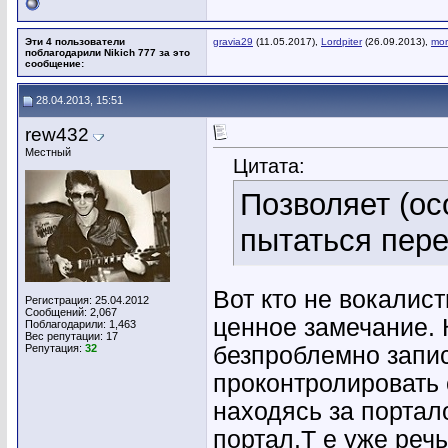
Эти 4 пользователи
gravia29
(11.05.2017),
Lordpiter
(26.09.2013),
mor
поблагодарили Nikich 777 за это
сообщение:
28.04.2013, 15:51
rew432
Местный
Цитата:
Позволяет (ос
пытаться пере
Вот кто не вокалист
Регистрация: 25.04.2012
Сообщений: 2,067
ценное замечание. 
Поблагодарили: 1,463
Вес репутации:
17
Репутация:
32
безпроблемно запи
проконтролировать 
находясь за портал
портал.Т е уже речь