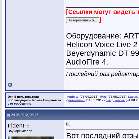
________________
[Ссылки могут видеть 
]
Оборудование: ART 7
Helicon Voice Live 
Beyerdynamic DT 99
AudioFire 4.
Последний раз редактир
Эти 8 пользователи
-Andrew-
(28.04.2013),
iMiro
(24.08.2012),
Lazuriy
поблагодарили Роман Смирнов за
Древнейший
(11.02.2017),
Заздравный
(24.08.2
это сообщение:
24.08.2012, 08:47
trident
Звукорежиссёр.
Вот последний отзыв