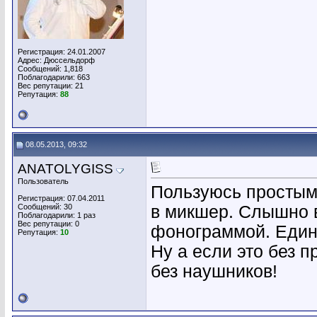
Регистрация: 24.01.2007
Адрес: Дюссельдорф
Сообщений: 1,818
Поблагодарили: 663
Вес репутации:
21
Репутация:
88
08.05.2013, 09:32
ANATOLYGISS
Пользователь
Пользуюсь простым
Регистрация: 07.04.2011
Сообщений: 30
в микшер. Слышно 
Поблагодарили: 1 раз
Вес репутации:
0
фонограммой. Единс
Репутация:
10
Ну а если это без п
без наушников!