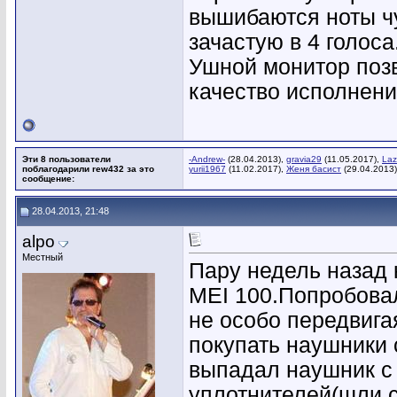
вышибаются ноты чу
зачастую в 4 голоса.
Ушной монитор поз
качество исполнени
Эти 8 пользователи
-Andrew-
(28.04.2013),
gravia29
(11.05.2017),
Laz
поблагодарили rew432 за это
yurii1967
(11.02.2017),
Женя басист
(29.04.2013)
сообщение:
28.04.2013, 21:48
alpo
Местный
Пару недель назад 
MEI 100.Попробовал
не особо передвига
покупать наушники 
выпадал наушник с
уплотнителей(шли с