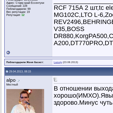
________________
Адрес: Ставр край Ессентуки
Сообщений: 228
RCF 715A 2 шт,tc 
Поблагодарили: 99
Вес репутации:
19
MG102C,LTO L-6,Z
Репутация:
12
REV2496,BEHRINGE
V35,BOSS
DR880,KorgPA500,C
A200,DT770PRO,DT66
Поблагодарили Женя басист:
Lazuriy
(23.08.2013)
29.04.2013, 08:15
alpo
Местный
В отношении выхода
хорошо(ИМХО).Явыв
здорово.Минус чуть