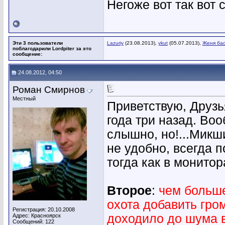
Негоже вот так вот 
Эти 3 пользователи
Lazuriy
(23.08.2013),
ykut
(05.07.2013),
Женя ба
поблагодарили Lordpiter за это
сообщение:
24.08.2012, 04:50
Роман Смирнов
Местный
Приветствую, Друзь
года три назад. Во
слышно, но!...Микш
не удобно, всегда п
тогда как в монитор
Второе
:
чем больше
охота добавить гром
Регистрация: 20.10.2008
доходило до шума 
Адрес: Красноярск
Сообщений: 122