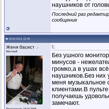
наушников от головы
Последний раз редактиро
сообщение
29.04.2013, 01:49
Женя басист
Местный
Без ушного монитор
минусов - нежелате
громко,а в ушах вс
наушников.Без них 
меня музыкальное о
клиентами.В пульте
получаешь удовольс
замечают.
Регистрация: 18.04.2008