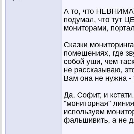
trident
Я давно пришел к выводу, что...
17.03.2026,
01:02
А то, что НЕВНИМА
soundrental
Все верно Инэйры в...
17.03.2026,
06:11
подумал, что тут 
trident
Для ПРИЁМНИКОВ микрофонных...
18.03.2026,
09:50
s.krivorozhsky
Верное замечание, но...
18.03.2026,
18:27
мониторами, порталам
Дискоград
да, конечно. думаю про одно,...
19.03.2026,
10:00
Сказки мониторинга
помещениях, где зв
собой уши, чем таск
не рассказываю, эт
Вам она не нужна - 
Да, Софит, и кстати
"мониторная" линия
используем монитор
фальшивить, а не дл