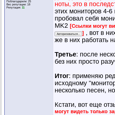
Поблагодарили: 25
ноты, это в послед
Вес репутации:
18
Репутация:
11
этих мониторов 4-6
пробовал себя мон
MK2
[Ссылки могут ви
, вот в н
]
же в них работать на
Третье
: после неск
без них просто разу
Итог
: применяю ред
исходному "монитор
несколько песен, н
Кстати, вот еще от
могут видеть только з