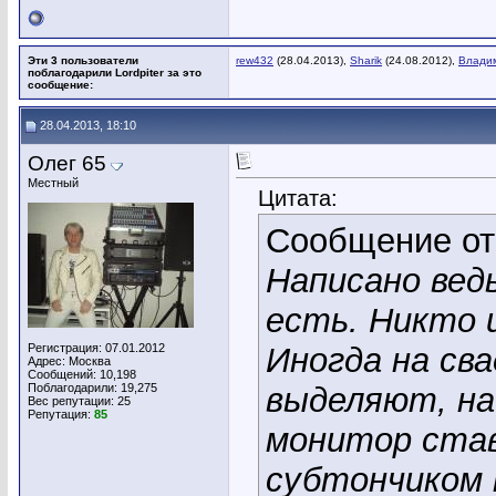
Эти 3 пользователи
rew432
(28.04.2013),
Sharik
(24.08.2012),
Влади
поблагодарили Lordpiter за это
сообщение:
28.04.2013, 18:10
Олег 65
Местный
Цитата:
Сообщение о
Написано ведь
есть. Никто 
Регистрация: 07.01.2012
Иногда на св
Адрес: Москва
Сообщений: 10,198
Поблагодарили: 19,275
выделяют, на
Вес репутации:
25
Репутация:
85
монитор став
субтончиком н