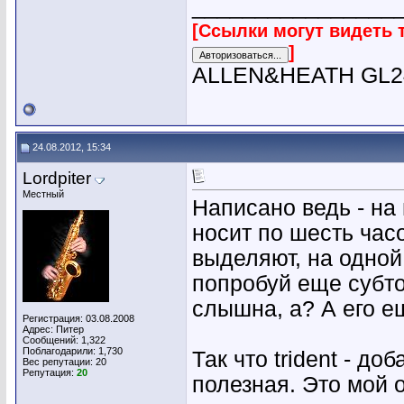
________________
[Ссылки могут видеть 
]
ALLEN&HEATH GL24
24.08.2012, 15:34
Lordpiter
Местный
Написано ведь - на 
носит по шесть час
выделяют, на одной
попробуй еще субто
слышна, а? А его ещ
Регистрация: 03.08.2008
Адрес: Питер
Сообщений: 1,322
Поблагодарили: 1,730
Так что trident - д
Вес репутации:
20
Репутация:
20
полезная. Это мой о