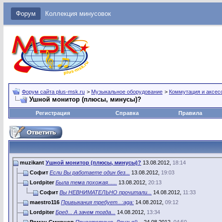
Форум
Коллекция минусовок
Форум сайта plus-msk.ru
>
Музыкальное оборудование
>
Коммутация и аксес
Ушной монитор (плюсы, минусы)?
Регистрация
Справка
Правила
muzikant
Ушной монитор (плюсы, минусы)?
13.08.2012,
18:14
Софит
Если Вы работаете один без...
13.08.2012,
19:03
Lordpiter
Была тема похожая......
13.08.2012,
20:13
Софит
Вы НЕВНИМАТЕЛЬНО прочитали...
14.08.2012,
11:33
maestro116
Привыкания требует...:aga:
14.08.2012,
09:12
Lordpiter
Бред... А зачем тогда...
14.08.2012,
13:34
Роман Смирнов
Приветствую, Друзья!)...
24.08.2012,
04:50