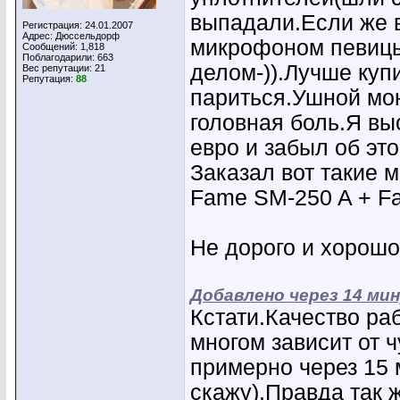
выпадали.Если же в
Регистрация: 24.01.2007
Адрес: Дюссельдорф
микрофоном певицы,
Сообщений: 1,818
Поблагодарили: 663
делом-)).Лучше куп
Вес репутации:
21
Репутация:
88
париться.Ушной мо
головная боль.Я вы
евро и забыл об это
Заказал вот такие 
Fame SM-250 A + F
Не дорого и хорош
Добавлено через 14 ми
Кстати.Качество ра
многом зависит от 
примерно через 15 
скажу).Правда так 