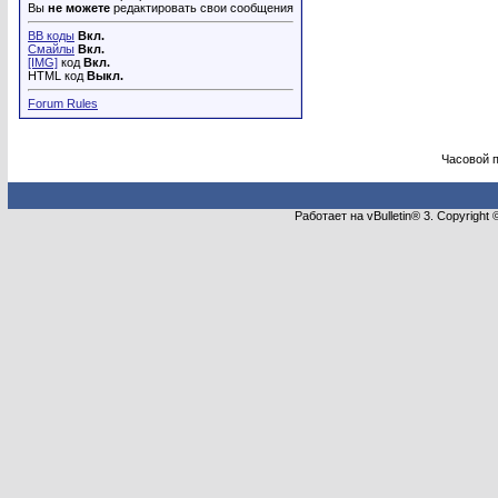
Вы
не можете
редактировать свои сообщения
BB коды
Вкл.
Смайлы
Вкл.
[IMG]
код
Вкл.
HTML код
Выкл.
Forum Rules
Часовой 
Работает на vBulletin® 3. Copyright 