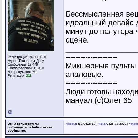
Бессмысленная вещ
идеальный девайс д
минут до полутора 
сцене.
________________
---------------------
Регистрация: 26.09.2010
Адрес: Ростов-на-Дону
Микшерные пульты 
Сообщений: 12,479
Поблагодарили: 15,810
Вес репутации:
30
аналовые.
Репутация:
211
---------------------
Люди готовы находи
мануал (с)Олег 65
Эти 3 пользователи
nikodug
(19.06.2017),
slesary
(25.03.2023),
ymaris
поблагодарили trident за это
сообщение: