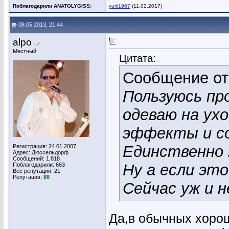
Поблагодарили ANATOLYGISS:
yurii1967
(11.02.2017)
08.05.2013, 21:44
alpo
Местный
Цитата:
Сообщение о
Пользуюсь пр
одеваю на ухо
эффекты и с
Единственно н
Регистрация: 24.01.2007
Адрес: Дюссельдорф
Сообщений: 1,818
Ну а если это
Поблагодарили: 663
Вес репутации:
21
Репутация:
88
Сейчас уж и н
Да,в обычных хорош