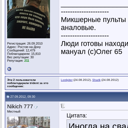
________________
---------------------
Микшерные пульты 
аналовые.
---------------------
Люди готовы находи
Регистрация: 26.09.2010
Адрес: Ростов-на-Дону
мануал (с)Олег 65
Сообщений: 12,479
Поблагодарили: 15,810
Вес репутации:
30
Репутация:
211
Эти 2 пользователи
Lordpiter
(24.08.2012),
Sharik
(24.08.2012)
поблагодарили trident за это
сообщение:
27.09.2012, 09:30
Nikich 777
Местный
Цитата:
Иногда на сва