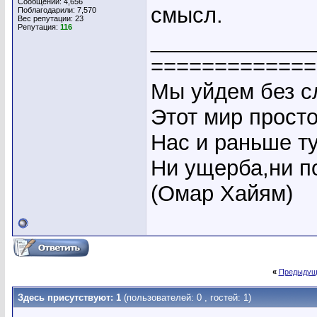
Сообщений: 4,656
смысл.
Поблагодарили: 7,570
Вес репутации:
23
Репутация:
116
_____________
=============
Мы уйдем без сл
Этот мир прост
Нас и раньше ту
Ни ущерба,ни по
(Омар Хайям)
«
Предыдущ
Здесь присутствуют: 1
(пользователей: 0 , гостей: 1)