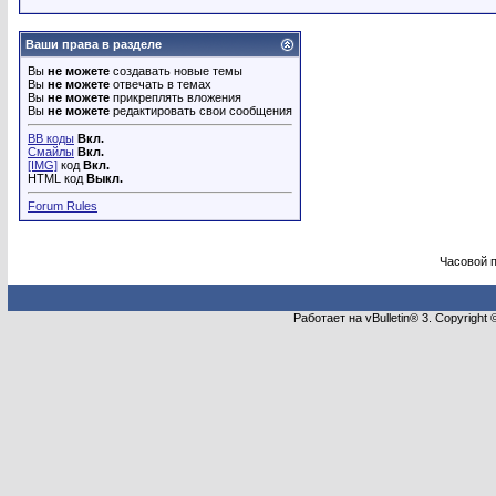
Ваши права в разделе
Вы
не можете
создавать новые темы
Вы
не можете
отвечать в темах
Вы
не можете
прикреплять вложения
Вы
не можете
редактировать свои сообщения
BB коды
Вкл.
Смайлы
Вкл.
[IMG]
код
Вкл.
HTML код
Выкл.
Forum Rules
Часовой 
Работает на vBulletin® 3. Copyright 