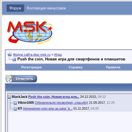
Форум
Коллекция минусовок
Форум сайта plus-msk.ru
>
Игры
Push the coin, Новая игра для смартфонов и планшетов
Регистрация
Справка
Правила
BlackJack
Push the coin, Новая игра для...
24.12.2015,
09:22
Viktor1005
Обязательно посмотрю, спасибо)
21.09.2017,
12:29
КП
Непонятно,что это за игра "в...
01.11.2017,
04:25