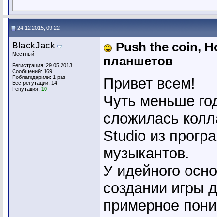
24.12.2015, 09:22
BlackJack
Push the coin, 
Местный
планшетов
Регистрация: 29.05.2013
Сообщений: 169
Поблагодарили: 1 раз
Привет всем!
Вес репутации:
14
Репутация:
10
Чуть меньше год
сложилась колл
Studio из прогр
музыкантов.
У идейного осн
создании игры 
примерное пони