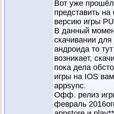
Вот уже прошёл
представить на
версию игры P
В данный момен
скачивании для
андроида то тут
возникает, скач
пока дела обсто
игры на IOS вам 
appsync.
Офф. релиз игр
февраль 2016ого
appstore и play**