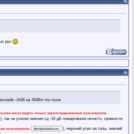
#
5
тых рук
.
#
6
аскладе -16дБ на 350Вт то пшик.
Ссылки могут видеть только зарегистрированные пользователи.
м), так на усилке нижние сд -16 дБ помаргивали нечасто, громкости
, верхний усил на топы, нижний
ные пользователи.
]
.