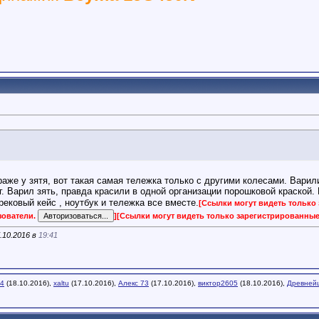
аже у зятя, вот такая самая тележка только с другими колесами. Варили т
г. Варил зять, правда красили в одной организации порошковой краской.
ековый кейс , ноутбук и тележка все вместе.
[Ссылки могут видеть только
зователи.
]
[Ссылки могут видеть только зарегистрированны
.10.2016 в
19:41
44
(18.10.2016),
xaltu
(17.10.2016),
Алекс 73
(17.10.2016),
виктор2605
(18.10.2016),
Древней