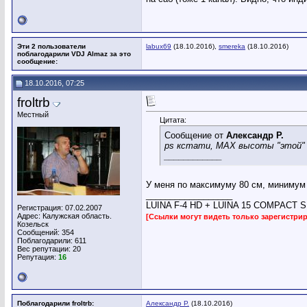
Эти 2 пользователи
labux69
(18.10.2016),
smereka
(18.10.2016)
поблагодарили VDJ Almaz за это
сообщение:
18.10.2016, 07:25
froltrb
Местный
Цитата:
Сообщение от
Александр Р.
ps кстати, МАХ высоты "этой" 
____________
У меня по максимуму 80 см, минимум 
__________________
LUINA F-4 HD + LUINA 15 COMPACT SUB,
Регистрация: 07.02.2007
Адрес: Калужская область.
[Ссылки могут видеть только зарегистр
Козельск
Сообщений: 354
Поблагодарили: 611
Вес репутации:
20
Репутация:
16
Поблагодарили froltrb:
Александр Р.
(18.10.2016)