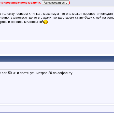
истрированные пользователи.
]
же тележку. совсем хлипкая. максимум что она может-перевезти чемодан
начно. валяеться где то в сараях. когда старым стану-буду с ней на рын
грать и просить милостыню!
 саб 50 кг. и протянуть метров 20 по асфальту.