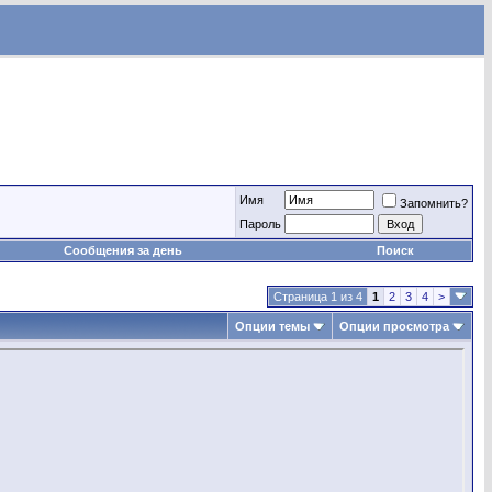
Имя
Запомнить?
Пароль
Сообщения за день
Поиск
Страница 1 из 4
1
2
3
4
>
Опции темы
Опции просмотра