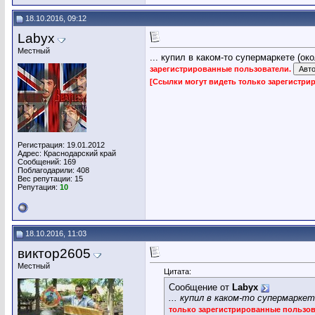
18.10.2016, 09:12
Labyx
Местный
... купил в каком-то супермаркете (ок
зарегистрированные пользователи.
[Ссылки могут видеть только зарегистр
Регистрация: 19.01.2012
Адрес: Краснодарский край
Сообщений: 169
Поблагодарили: 408
Вес репутации:
15
Репутация:
10
18.10.2016, 11:03
виктор2605
Местный
Цитата:
Сообщение от
Labyx
... купил в каком-то супермаркет
только зарегистрированные пользо