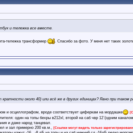
оутбук и тележка все вместе.
та-тележка трансформер
. Спасибо за фото. У меня нет таких золо
 кратности около 40) или всё же в других единицах? Явно при таком р
ором и осциллографом, вроде соответствует циферкам на мордашке
[
илителя: один на топы бехры в212xl, второй на саб чвр 12`(одним канало
ния и даже народ танцевал.
чел и зал примерно 200 кв.м.,
[Ссылки могут видеть только зарегистрирован
икаторы кажут -16...-8 дБ на топы и на саб нижний сд -16дБ редко моргает