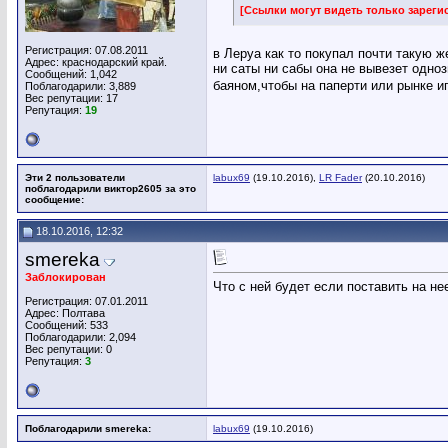
[Ссылки могут видеть только зарег
Регистрация: 07.08.2011
в Леруа как то покупал почти такую 
Адрес: краснодарский край.
ни саты ни сабы она не вывезет одноз
Сообщений: 1,042
баяном,чтобы на паперти или рынке и
Поблагодарили: 3,889
Вес репутации:
17
Репутация:
19
Эти 2 пользователи
labux69
(19.10.2016),
LR Fader
(20.10.2016)
поблагодарили виктор2605 за это
сообщение:
18.10.2016, 12:32
smereka
Заблокирован
Что с ней будет если поставить на нее
Регистрация: 07.01.2011
Адрес: Полтава
Сообщений: 533
Поблагодарили: 2,094
Вес репутации:
0
Репутация:
3
Поблагодарили smereka:
labux69
(19.10.2016)