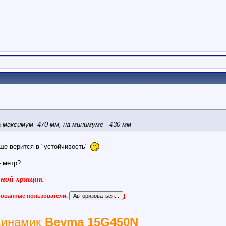
 максимум- 470 мм, на минимуме - 430 мм
ьше верится в "устойчивость"
- метр?
виной хрящик
ированные пользователи.
]
динамик
Beyma 15G450N