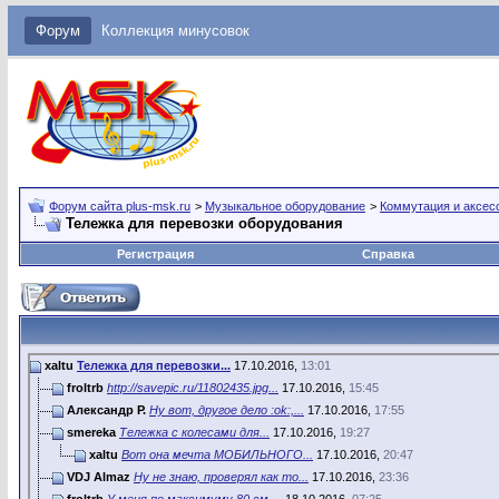
Форум
Коллекция минусовок
Форум сайта plus-msk.ru
>
Музыкальное оборудование
>
Коммутация и аксес
Тележка для перевозки оборудования
Регистрация
Справка
xaltu
Тележка для перевозки...
17.10.2016,
13:01
froltrb
http://savepic.ru/11802435.jpg...
17.10.2016,
15:45
Александр Р.
Ну вот, другое дело :ok:,...
17.10.2016,
17:55
smereka
Тележка с колесами для...
17.10.2016,
19:27
xaltu
Вот она мечта МОБИЛЬНОГО...
17.10.2016,
20:47
VDJ Almaz
Ну не знаю, проверял как то...
17.10.2016,
23:36
froltrb
У меня по максимуму 80 см,...
18.10.2016,
07:25