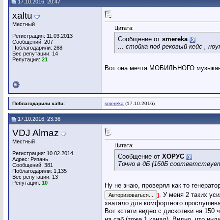
17.10.2016, 20:47
xaltu
Местный
Цитата:
Регистрация: 11.03.2013
Сообщение от
smereka
Сообщений: 207
... стойка под рековый кейс , н
Поблагодарили: 268
Вес репутации:
14
Репутация:
21
Вот она мечта МОБИЛЬНОГО музыкан
Поблагодарили xaltu:
smereka
(17.10.2016)
17.10.2016, 23:36
VDJ Almaz
Местный
Цитата:
Регистрация: 10.02.2014
Сообщение от
ХОРУС
Адрес: Рязань
Точно в дБ (16дБ соответствует
Сообщений: 381
Поблагодарили: 1,135
Вес репутации:
13
Репутация:
10
Ну не знаю, проверял как то генерат
. У меня 2 таких ус
]
хватало для комфортного прослушива
Вот кстати видео с дискотеки на 150 
на саб (тоже 1 канал). Видно, что инд