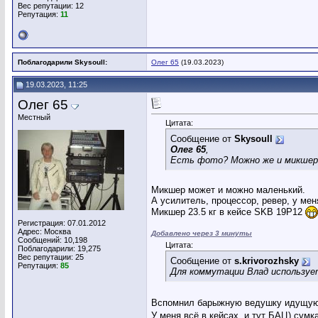
Вес репутации:
12
Репутация:
11
Поблагодарили Skysoull:
Олег 65
(19.03.2023)
19.03.2023, 11:25
Олег 65
Местный
Цитата:
Сообщение от
Skysoull
Олег 65
,
Есть фото? Можно же и микшер 
Микшер может и можно маленький.
А усилитель, процессор, ревер, у мен
Микшер 23.5 кг в кейсе SKB 19P12
Регистрация: 07.01.2012
Адрес: Москва
Добавлено через 3 минуты
Сообщений: 10,198
Цитата:
Поблагодарили: 19,275
Вес репутации:
25
Сообщение от
s.krivorozhsky
Репутация:
85
Для коммутации Влад использует
Вспомнил барыжную ведушку идущую п
У меня всё в кейсах, и тут БАЦ) су