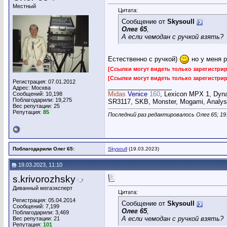
Местный
Цитата:
Сообщение от
Skysoull
Олег 65
,
А если чемодан с ручкой взять?
Естественно с ручкой)
но у меня р
[Ссылки могут видеть только зарегистр
[Ссылки могут видеть только зарегистр
Регистрация: 07.01.2012
__________________
Адрес: Москва
Midas
Venice
160
, Lexicon MPX 1, Dyn
Сообщений: 10,198
Поблагодарили: 19,275
SR3117, SKB, Monster, Mogami, Analysi
Вес репутации:
25
Репутация:
85
Последний раз редактировалось Олег 65; 19
Поблагодарили Олег 65:
Skysoull
(19.03.2023)
19.03.2023, 11:10
s.krivorozhsky
Диванный мегаэксперт
Цитата:
Регистрация: 05.04.2014
Сообщение от
Skysoull
Сообщений: 7,199
Олег 65
,
Поблагодарили: 3,469
А если чемодан с ручкой взять?
Вес репутации:
21
Репутация:
101