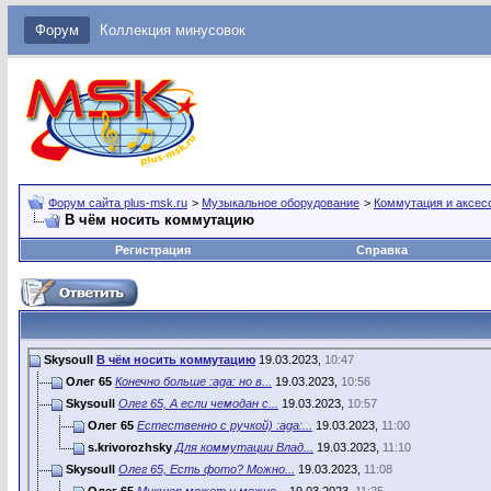
Форум
Коллекция минусовок
Форум сайта plus-msk.ru
>
Музыкальное оборудование
>
Коммутация и аксес
В чём носить коммутацию
Регистрация
Справка
Skysoull
В чём носить коммутацию
19.03.2023,
10:47
Олег 65
Конечно больше :aga: но в...
19.03.2023,
10:56
Skysoull
Олег 65, А если чемодан с...
19.03.2023,
10:57
Олег 65
Естественно с ручкой) :aga:...
19.03.2023,
11:00
s.krivorozhsky
Для коммутации Влад...
19.03.2023,
11:10
Skysoull
Олег 65, Есть фото? Можно...
19.03.2023,
11:08
Олег 65
Микшер может и можно...
19.03.2023,
11:25