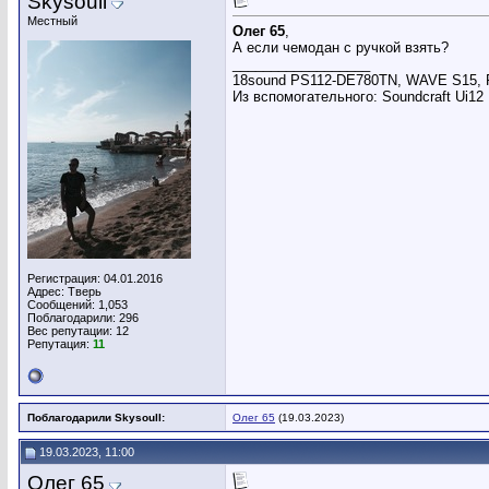
Skysoull
Местный
Олег 65
,
А если чемодан с ручкой взять?
__________________
18sound PS112-DE780TN, WAVE S15, Po
Из вспомогательного: Soundcraft Ui12
Регистрация: 04.01.2016
Адрес: Тверь
Сообщений: 1,053
Поблагодарили: 296
Вес репутации:
12
Репутация:
11
Поблагодарили Skysoull:
Олег 65
(19.03.2023)
19.03.2023, 11:00
Олег 65