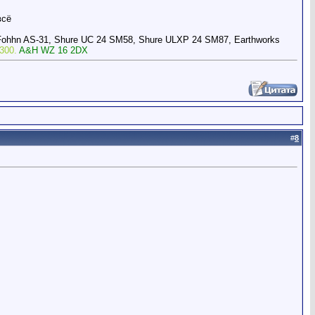
всё
Fohhn AS-31, Shure UC 24 SM58, Shure ULXP 24 SM87, Earthworks
300.
A&H WZ 16 2DX
#
8