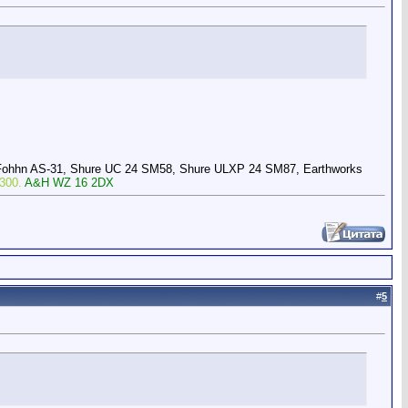
Fohhn AS-31, Shure UC 24 SM58, Shure ULXP 24 SM87, Earthworks
300.
A&H WZ 16 2DX
#
5