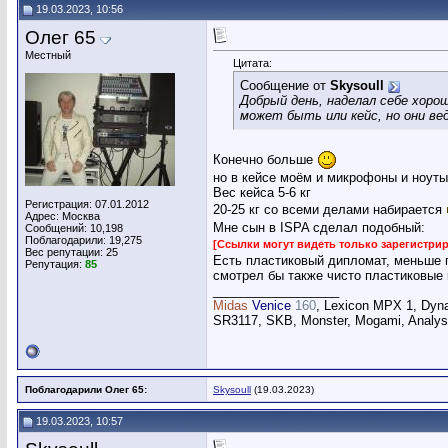
19.03.2023, 10:56
Олег 65
Местный
Цитата:
Сообщение от
Skysoull
Добрый день, наделал себе хор
может быть или кейс, но они вед
Конечно больше
но в кейсе моём и микрофоны и ноуты
Вес кейса 5-6 кг
Регистрация: 07.01.2012
20-25 кг со всеми делами набирается
Адрес: Москва
Мне сын в ISPA сделал подобный:
Сообщений: 10,198
Поблагодарили: 19,275
[Ссылки могут видеть только зарегистр
Вес репутации:
25
Есть пластиковый дипломат, меньше п
Репутация:
85
смотрел бы также чисто пластиковые
__________________
Midas
Venice
160
, Lexicon MPX 1, Dyn
SR3117, SKB, Monster, Mogami, Analysi
Поблагодарили Олег 65:
Skysoull
(19.03.2023)
19.03.2023, 10:57