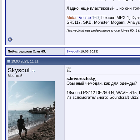
Ладно, ещё пластиковый,.. но они тол
__________________
Midas
Venice
160
, Lexicon MPX 1, Dyn
SR3117, SKB, Monster, Mogami, Analysi
Последний раз редактировалось Олег 65; 19
Поблагодарили Олег 65:
Skysoull
(19.03.2023)
19.03.2023, 11:11
Skysoull
Местный
s.krivorozhsky
,
Обычный чемодан, как для одежды?
__________________
18sound PS112-DE780TN, WAVE S15, Po
Из вспомогательного: Soundcraft Ui12