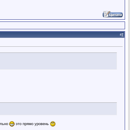
#
7
ально
это прямо уровень