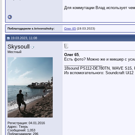
Для коммутации Влад использует чемо
Поблагодарили s.krivorozhsky:
Олег 65
(19.03.2023)
19.03.2023, 11:08
Skysoull
Местный
Олег 65
,
Есть фото? Можно же и микшер с усилк
__________________
18sound PS112-DE780TN, WAVE S15, Po
Из вспомогательного: Soundcraft Ui12
Регистрация: 04.01.2016
Адрес: Тверь
Сообщений: 1,053
Поблагодарили: 296