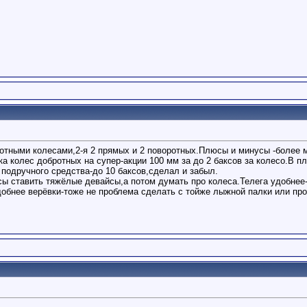
ротными колесами,2-я 2 прямых и 2 поворотных.Плюсы и минусы -более 
ка колес добротных на супер-акции 100 мм за до 2 баксов за колесо.В п
 подручного средства-до 10 баксов,сделал и забыл.
ы ставить тяжёлые девайсы,а потом думать про колеса.Телега удобнее-х
добнее верёвки-тоже не проблема сделать с тойже лыжной палки или п