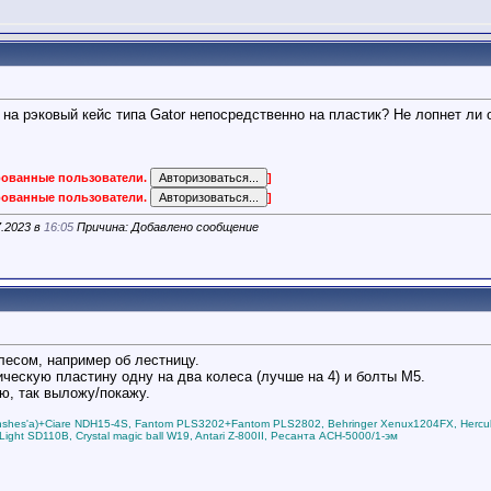
 на рэковый кейс типа Gator непосредственно на пластик? Не лопнет л
ированные пользователи.
]
ированные пользователи.
]
7.2023 в
16:05
Причина: Добавлено сообщение
лесом, например об лестницу.
ическую пластину одну на два колеса (лучше на 4) и болты М5.
ю, так выложу/покажу.
anshes'a)+Ciare NDH15-4S, Fantom PLS3202+Fantom PLS2802, Behringer Xenux1204FX, Hercu
Light SD110B, Crystal magic ball W19, Antari Z-800II, Ресанта АСН-5000/1-эм