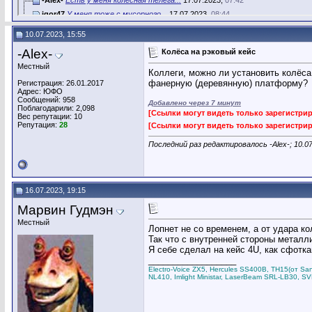
igor47
У меня тоже с мусорного...
17.07.2023,
08:44
10.07.2023, 15:55
-Alex-
Колёса на рэковый кейс
Местный
Коллеги, можно ли установить колёса
фанерную (деревянную) платформу?
Регистрация: 26.01.2017
Адрес: ЮФО
Сообщений: 958
Добавлено через 7 минут
Поблагодарили: 2,098
[Ссылки могут видеть только зарегистр
Вес репутации:
10
Репутация:
28
[Ссылки могут видеть только зарегистр
Последний раз редактировалось -Alex-; 10.0
16.07.2023, 19:15
Марвин Гудмэн
Местный
Лопнет не со временем, а от удара ко
Так что с внутренней стороны металл
Я себе сделал на кейс 4U, как сфотка
__________________
Electro-Voice ZX5, Hercules SS400B, TH15(от S
NL410, Imlight Ministar, LaserBeam SRL-LB30, SV