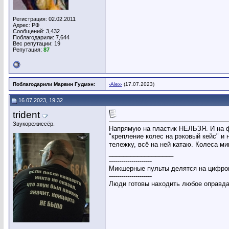
Регистрация: 02.02.2011
Адрес: РФ
Сообщений: 3,432
Поблагодарили: 7,644
Вес репутации:
19
Репутация:
87
Поблагодарили Марвин Гудмэн:
-Alex-
(17.07.2023)
16.07.2023, 19:32
trident
Звукорежиссёр.
Напрямую на пластик НЕЛЬЗЯ. И на ф
"крепление колес на рэковый кейс" и
тележку, всё на ней катаю. Колеса м
__________________
---------------------
Микшерные пульты делятся на цифров
---------------------
Люди готовы находить любое оправдан