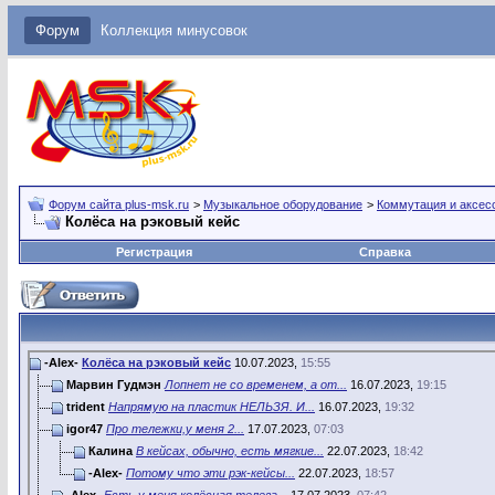
Форум
Коллекция минусовок
Форум сайта plus-msk.ru
>
Музыкальное оборудование
>
Коммутация и аксес
Колёса на рэковый кейс
Регистрация
Справка
-Alex-
Колёса на рэковый кейс
10.07.2023,
15:55
Марвин Гудмэн
Лопнет не со временем, а от...
16.07.2023,
19:15
trident
Напрямую на пластик НЕЛЬЗЯ. И...
16.07.2023,
19:32
igor47
Про тележки,у меня 2...
17.07.2023,
07:03
Калина
В кейсах, обычно, есть мягкие...
22.07.2023,
18:42
-Alex-
Потому что эти рэк-кейсы...
22.07.2023,
18:57
-Alex-
Есть у меня колёсная телега...
17.07.2023,
07:42