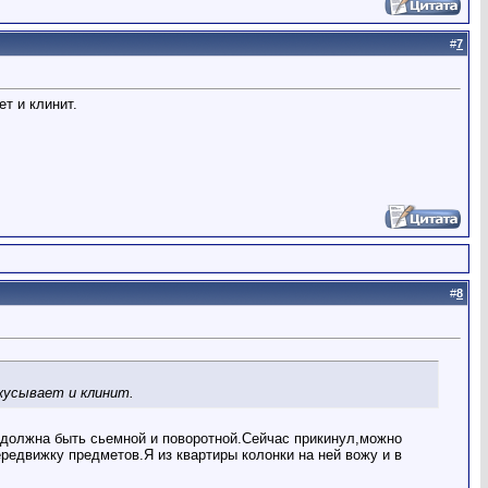
#
7
ет и клинит.
#
8
акусывает и клинит.
ю должна быть сьемной и поворотной.Сейчас прикинул,можно
редвижку предметов.Я из квартиры колонки на ней вожу и в