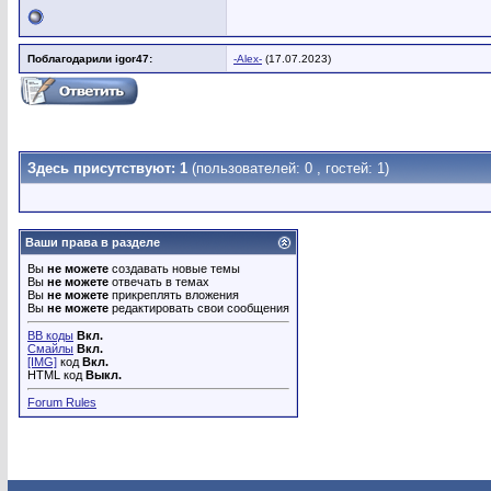
Поблагодарили igor47:
-Alex-
(17.07.2023)
Здесь присутствуют: 1
(пользователей: 0 , гостей: 1)
Ваши права в разделе
Вы
не можете
создавать новые темы
Вы
не можете
отвечать в темах
Вы
не можете
прикреплять вложения
Вы
не можете
редактировать свои сообщения
BB коды
Вкл.
Смайлы
Вкл.
[IMG]
код
Вкл.
HTML код
Выкл.
Forum Rules