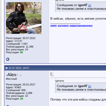
Сообщение от
igor47
Не понимаю,зачем в пластиковы
В кейсах, обычно, есть мягкие уплот
__________________
нет ничего невозможного
Регистрация: 30.07.2010
Адрес: СССР
Сообщений: 7,597
Поблагодарили: 11,396
Вес репутации:
24
Репутация:
86
22.07.2023, 18:57
-Alex-
Местный
Цитата:
Регистрация: 26.01.2017
Сообщение от
igor47
Адрес: ЮФО
Не понимаю,зачем в пластиков
Сообщений: 958
Поблагодарили: 2,098
Вес репутации:
10
Репутация:
28
Потому что эти рэк-кейсы созданы дл