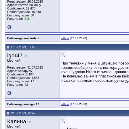
Регистрация: 26.09.2010
Адрес: Ростов-на-Дону
Сообщений: 12,478
Поблагодарили: 15,810
Вес репутации:
30
Репутация:
211
Поблагодарили trident:
-Alex-
(17.07.2023)
17.07.2023, 07:03
igor47
Местный
Про тележки,у меня 2 штуки,1-с пово
городе вообще купил с полтора десят
Регистрация: 31.07.2012
Адрес: Беларусь
очень удобно.Итого стоимось данного
Сообщений: 2,107
Не понимаю,зачем в пластиковые кейс
Поблагодарили: 1,538
Жесткая сьёмная поворотная ручка у
Вес репутации:
17
Репутация:
43
Поблагодарили igor47:
-Alex-
(17.07.2023)
22.07.2023, 18:42
Калина
Местный
Цитата: