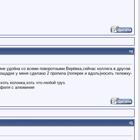
#
4
мне удобна со всеми поворотными.Верёвка,сейчас коллега в другом
лощадке у меня сделано 2 пропила (поперек и вдоль)носить тележку-
оть колонка,хоть что-любой груз.
рофиля с алюминия
#
5