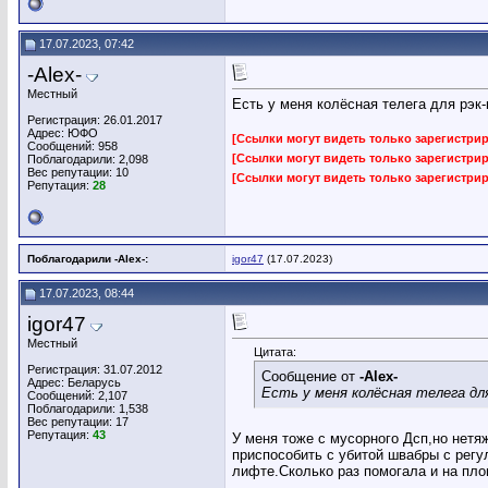
17.07.2023, 07:42
-Alex-
Местный
Есть у меня колёсная телега для рэк-
Регистрация: 26.01.2017
Адрес: ЮФО
[Ссылки могут видеть только зарегистр
Сообщений: 958
[Ссылки могут видеть только зарегистр
Поблагодарили: 2,098
Вес репутации:
10
[Ссылки могут видеть только зарегистр
Репутация:
28
Поблагодарили -Alex-:
igor47
(17.07.2023)
17.07.2023, 08:44
igor47
Местный
Цитата:
Регистрация: 31.07.2012
Сообщение от
-Alex-
Адрес: Беларусь
Есть у меня колёсная телега для
Сообщений: 2,107
Поблагодарили: 1,538
Вес репутации:
17
Репутация:
43
У меня тоже с мусорного Дсп,но нетя
приспособить с убитой швабры с регу
лифте.Сколько раз помогала и на пл