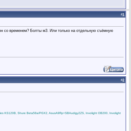
#
1
и он со временем? Болты м3. Или только на отдельную съёмную
#
2
les KS120B, Shure Beta58a/PGX2, AsusA9Rp+SBAudigy2ZS, Involight OB200, Involight