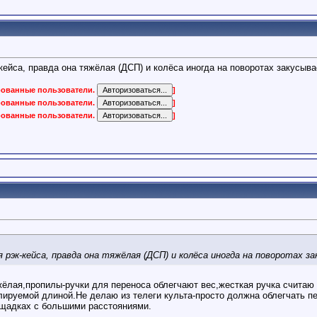
кейса, правда она тяжёлая (ДСП) и колёса иногда на поворотах закусыва
ированные пользователи.
]
ированные пользователи.
]
ированные пользователи.
]
 рэк-кейса, правда она тяжёлая (ДСП) и колёса иногда на поворотах з
жёлая,пропилы-ручки для переноса облегчают вес,жесткая ручка счита
лируемой длиной.Не делаю из телеги культа-просто должна облегчать пе
ощадках с большими расстояниями.