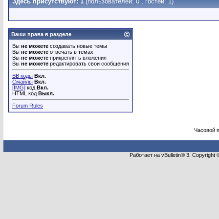
Здесь присутствуют: 1
(пользователей: 0 , гостей: 1)
Ваши права в разделе
Вы
не можете
создавать новые темы
Вы
не можете
отвечать в темах
Вы
не можете
прикреплять вложения
Вы
не можете
редактировать свои сообщения
BB коды
Вкл.
Смайлы
Вкл.
[IMG]
код
Вкл.
HTML код
Выкл.
Forum Rules
Часовой 
Работает на vBulletin® 3. Copyright 