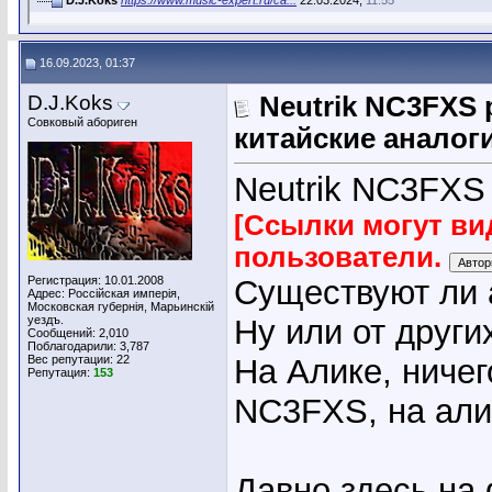
16.09.2023, 01:37
D.J.Koks
Neutrik NC3FXS
Совковый абориген
китайские аналог
Neutrik NC3FXS
[Ссылки могут ви
пользователи.
Регистрация: 10.01.2008
Существуют ли 
Адрес: Россiйская имперiя,
Московская губернiя, Марьинскiй
уездъ.
Ну или от други
Сообщений: 2,010
Поблагодарили: 3,787
Вес репутации:
22
На Алике, ничег
Репутация:
153
NC3FXS, на алик
Давно здесь на