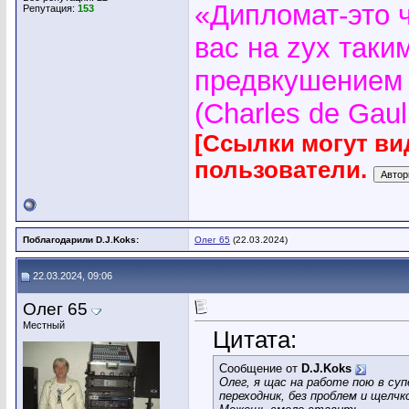
«Дипломат-это 
Репутация:
153
вас на zyx таки
предвкушением 
(Charles de Gaul
[Ссылки могут ви
пользователи.
Поблагодарили D.J.Koks:
Олег 65
(22.03.2024)
22.03.2024, 09:06
Олег 65
Местный
Цитата:
Сообщение от
D.J.Koks
Олег, я щас на работе пою в суп
переходник, без проблем и щелч