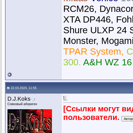
RCM26, Dynacor
XTA DP446, Foh
Shure ULXP 24 
Monster, Mogami,
TPAR System,
C
300.
A&H WZ 16
22.03.2024, 11:55
D.J.Koks
Совковый абориген
[Ссылки могут ви
пользователи.