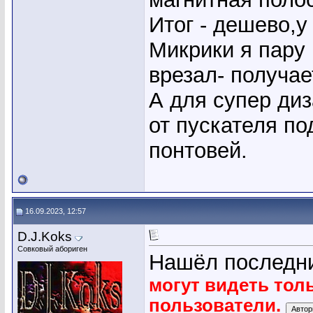
Итог - дешево,у
Микрики я пару
врезал- получае
А для супер ди
от пускателя по
понтовей.
16.09.2023, 12:57
D.J.Koks
Совковый абориген
Нашёл последни
могут видеть тол
пользователи.