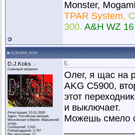
Monster, Mogami,
TPAR System,
C
300.
A&H WZ 16
21.03.2024, 23:03
D.J.Koks
Совковый абориген
Олег, я щас на 
AKG C5900, втор
этот переходник
и выключает.
Регистрация: 10.01.2008
Можешь смело с
Адрес: Россiйская имперiя,
Московская губернiя, Марьинскiй
уездъ.
_____________
Сообщений: 2,010
Поблагодарили: 3,787
Вес репутации:
22