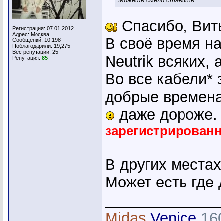
Можешь смело ставить.
Спасибо, Ви
Регистрация: 07.01.2012
Адрес: Москва
В своё время н
Сообщений: 10,198
Поблагодарили: 19,275
Вес репутации:
25
Neutrik всяких, 
Репутация:
85
Во все кабели* 
добрые времена
даже дороже
зарегистрирован
В других места
Может есть где
_____________
Midas
Venice
16