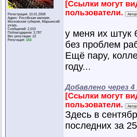
[Ссылки могут ви
пользователи.
Регистрация: 10.01.2008
Адрес: Россiйская имперiя,
Московская губернiя, Марьинскiй
уездъ.
Сообщений: 2,010
у меня их штук 6
Поблагодарили: 3,787
Вес репутации:
22
Репутация:
153
без проблем раб
Eщё пару, кол
году...
Добавлено через 
[Ссылки могут ви
пользователи.
Здесь в сентябр
последних за 25
_____________