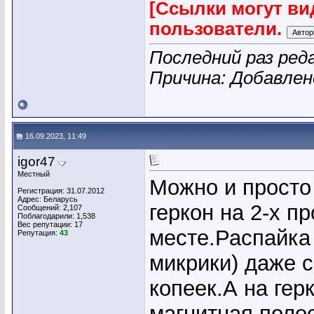
[Ссылки могут ви
пользователи.
Последний раз реда
Причина: Добавле
16.09.2023, 11:49
igor47
Местный
Можно и просто
Регистрация: 31.07.2012
Адрес: Беларусь
геркон на 2-х п
Сообщений: 2,107
Поблагодарили: 1,538
Вес репутации:
17
месте.Распайка 
Репутация:
43
микрики) даже 
копеек.А на гер
магнитная поло