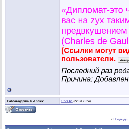
«Дипломат-это 
вас на zyx таки
предвкушением 
(Charles de Gaul
[Ссылки могут ви
пользователи.
Последний раз реда
Причина: Добавле
Поблагодарили D.J.Koks:
Олег 65
(22.03.2024)
«
Предыдущ