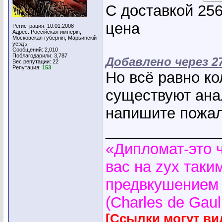
С доставкой 256
цена
Регистрация: 10.01.2008
Адрес: Россiйская имперiя,
Московская губернiя, Марьинскiй
уездъ.
Сообщений: 2,010
Поблагодарили: 3,787
Добавлено через 2
Вес репутации:
22
Репутация:
153
Но всё равно ко
существуют ана
напишите пожал
_____________
«Дипломат-это 
вас на zyx таки
предвкушением 
(Charles de Gaul
[Ссылки могут ви