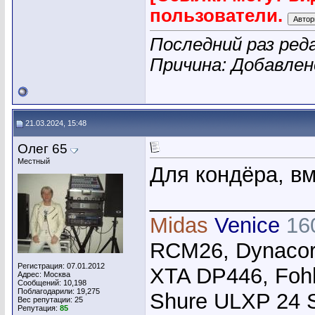
пользователи.
Последний раз реда
Причина: Добавле
21.03.2024, 15:48
Олег 65
Местный
Для кондёра, вм
_____________
Midas
Venice
16
RCM26, Dynacor
Регистрация: 07.01.2012
XTA DP446, Foh
Адрес: Москва
Сообщений: 10,198
Поблагодарили: 19,275
Shure ULXP 24 
Вес репутации:
25
Репутация:
85