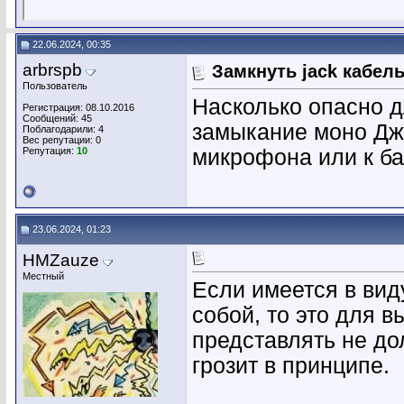
22.06.2024, 00:35
arbrspb
Замкнуть jack кабел
Пользователь
Насколько опасно 
Регистрация: 08.10.2016
Сообщений: 45
замыкание моно Дже
Поблагодарили: 4
Вес репутации:
0
Репутация:
10
микрофона или к ба
23.06.2024, 01:23
HMZauze
Местный
Если имеется в ви
собой, то это для 
представлять не до
грозит в принципе.