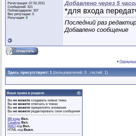
Добавлено через 5 часо
Регистрация: 07.02.2011
Сообщений: 321
*для входа передат
Поблагодарили: 307
Вес репутации:
0
Репутация:
9
Последний раз редактир
Добавлено сообщение
«
Предыдущ
Здесь присутствуют: 1
(пользователей: 0 , гостей: 1)
Ваши права в разделе
Вы
не можете
создавать новые темы
Вы
не можете
отвечать в темах
Вы
не можете
прикреплять вложения
Вы
не можете
редактировать свои сообщения
BB коды
Вкл.
Смайлы
Вкл.
[IMG]
код
Вкл.
HTML код
Выкл.