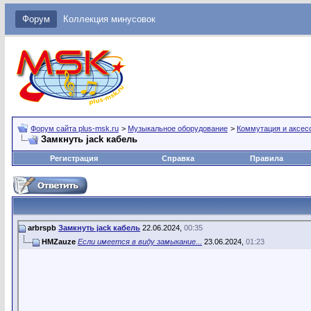
Форум
Коллекция минусовок
Форум сайта plus-msk.ru
>
Музыкальное оборудование
>
Коммутация и аксес
Замкнуть jack кабель
Регистрация
Справка
Правила
arbrspb
Замкнуть jack кабель
22.06.2024,
00:35
HMZauze
Если имеется в виду замыкание...
23.06.2024,
01:23