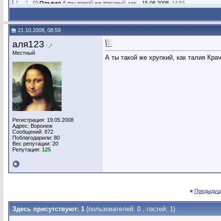
Ольвия
А ты такой же грешный, как...
15.08.2008,
14:55
Benya
А ты такой вонючий, как кот...
15.08.2008,
14:55
Strelez
А ты такой же нудный, как...
15.08.2008,
23:40
21.10.2008, 08:59
Вадимыч
А ты такой несмелый,как Вова...
16.08.2008,
00:01
аля123
Вадимыч
А ты такой же близкий,ну как...
16.08.2008,
00:06
zrzh
А ты такой кристальный, как...
16.08.2008,
00:11
Местный
А ты такой же хрупкий, как талия Кра
Benya
А ты такой же лысый, как...
16.08.2008,
10:00
TatyanaSun
а ты такой веселый, как кореш...
16.08.2008,
15:01
Benya
А ты такой нетрезвый, как Я...
16.08.2008,
22:45
zrzh
А ты такой беспечный, как...
16.08.2008,
23:04
Мелодия
А ты такой вонючий, как...
17.08.2008,
09:43
TatyanaSun
а ты такой же мягкий, как...
17.08.2008,
11:49
Регистрация: 19.05.2008
Мелодия
А ты такой противный, как...
17.08.2008,
13:59
Адрес: Воронеж
Irpea
А ты такой певучий, как кошки...
17.08.2008,
18:30
Сообщений: 872
Поблагодарили: 80
vocalist33
А ты такой усатый как михаил...
19.08.2008,
06:04
Вес репутации:
20
Репутация:
125
TatyanaSun
а ты такой же хлипкий, как...
19.08.2008,
11:50
Мелодия
А ты такой же грустный, как...
19.08.2008,
14:16
Grego55
А ты такой же редкий как...
19.08.2008,
14:40
Benya
А ты такой противный, как Дом...
19.08.2008,
16:15
Мелодия
А ты такой зеленый, как...
19.08.2008,
19:11
«
Предыдущ
zrzh
А ты такой неловкий, как...
20.08.2008,
06:49
Здесь присутствуют: 1
(пользователей: 0 , гостей: 1)
Мелодия
А ты такой же грязный, как...
22.08.2008,
20:47
Беспалый
А ты такой бесплодный, как...
22.08.2008,
21:04