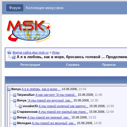
Форум
Коллекция минусовок
Форум сайта plus-msk.ru
>
Игры
А я в любовь, как в море, бросаюсь головой ... Продолжи
Регистрация
Справка
Правила
Benya
А я в любовь, как в море,...
14.08.2008,
21:54
TatyanaSun
А как насчет "А ты такой...
15.08.2008,
11:08
Benya
"А ты такой же вкусный, как...
15.08.2008,
12:30
vocalist33
А ты такой колючий как кактус...
15.08.2008,
12:55
Старжинская
А ты такой же наглый,как танк...
15.08.2008,
12:59
Benya
А ты такой же нежный, как...
15.08.2008,
13:23
Мелодия
А ты такой же мощный, как...
15.08.2008,
14:36