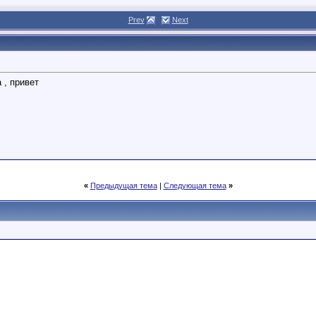
Prev
Next
 , привет
«
Предыдущая тема
|
Следующая тема
»