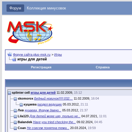
Форум
Коллекция минусовок
Форум сайта plus-msk.ru
>
Игры
игры для детей
Регистрация
Справка
splinter cell
игры для детей
11.02.2009,
15:12
skomorox
Бедный новичок!!!!!:032:...
11.02.2009,
16:04
куцаева
раздел ведущих
05.03.2012,
21:11
Лев
куцаева, Форум давно...
05.03.2012,
21:37
Lila123
Для детей море игр, только не...
04.07.2021,
11:01
Balandek
Have you tried checking the...
09.02.2024,
04:45
Coan
Не совсем понятна тема...
20.03.2024,
19:59