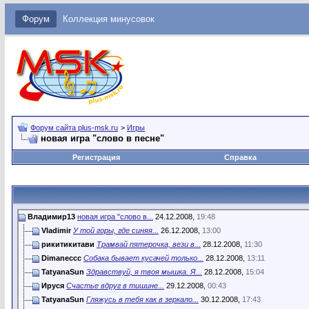
Форум
Коллекция минусовок
Форум сайта plus-msk.ru
>
Игры
новая игра "слово в песне"
Регистрация
Справка
Владимир13
новая игра "слово в...
24.12.2008,
19:48
Vladimir
У той горы, где синяя...
26.12.2008,
13:00
рикитикитави
Трамвай пятерочка, вези в...
28.12.2008,
11:30
Dimaneccc
Собака бывает кусачей только...
28.12.2008,
13:11
TatyanaSun
Здравствуй, я твоя мышка. Я...
28.12.2008,
15:04
Ируся
Счастье вдруг в тишине...
29.12.2008,
00:43
TatyanaSun
Гляжусь в тебя как в зеркало...
30.12.2008,
17:43