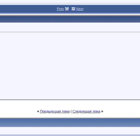
Prev
Next
«
Предыдущая тема
|
Следующая тема
»