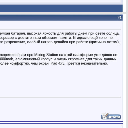
#
1
мкая батарея, высокая яркость для работы днём при свете солнца,
процессор с достаточным объемом памяти. В идеале ещё конечно
е разрешение, слабый нагрев девайса при работе (критично летом),
корежиссёрам про Mixing Station на этой платформе уже давно не
я 7000mah, алюминиевый корпус и очень скромная для таких данных
олее комфортно, чем экран iPad 4х3. Греется незначительно.