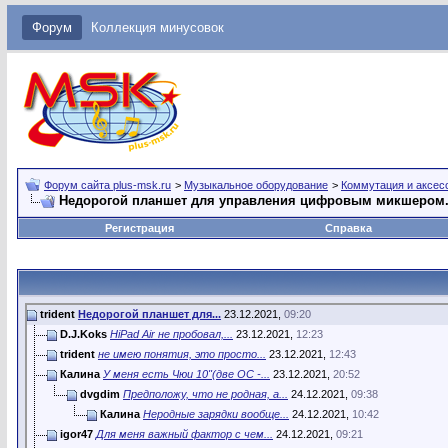
Форум
Коллекция минусовок
Форум сайта plus-msk.ru
>
Музыкальное оборудование
>
Коммутация и аксес
Недорогой планшет для управления цифровым микшером
Регистрация
Справка
trident
Недорогой планшет для...
23.12.2021,
09:20
D.J.Koks
HiPad Air не пробовал,...
23.12.2021,
12:23
trident
не имею понятия, это просто...
23.12.2021,
12:43
Калина
У меня есть Чюи 10"(две ОС -...
23.12.2021,
20:52
dvgdim
Предположу, что не родная, а...
24.12.2021,
09:38
Калина
Неродные зарядки вообще...
24.12.2021,
10:42
igor47
Для меня важный фактор с чем...
24.12.2021,
09:21