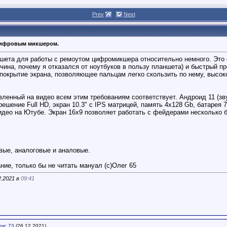
Prev
Next
цифровым микшером.
шета для работы с ремоутом цифромикшера относительно немного. Это ё
чина, почему я отказался от ноутбуков в пользу планшета) и быстрый 
покрытие экрана, позволяющее пальцам легко скользить по нему, высоко
ленный на видео всем этим требованиям соответствует. Андроид 11 (зву
зрешение Full HD, экран 10.3" с IPS матрицей, память 4х128 Gb, батаре
идео на Ютубе. Экран 16х9 позволяет работать с фейдерами несколько б
ые, аналоговые и аналовые.
ие, только бы не читать мануал (с)Олег 65
2.2021 в
09:41
екс 73
(26.12.2021)