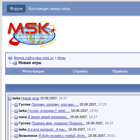
Форум
Коллекция минусовок
Форум сайта plus-msk.ru
>
Игры
Новая игра
Регистрация
Справка
Правила
larka
Новая игра
18.08.2007,
16:27
Гуслик
Потому, потому, что мы -...
18.08.2007,
17:25
larka
Гуслик, А вопрос? :wink: ...
18.08.2007,
18:03
nana
В этот город которого...
18.08.2007,
18:17
Гуслик
Позвони мне, позвони! Позвони...
18.08.2007,
18:37
larka
А я всё летала!.. А ты...
18.08.2007,
18:43
Вожатенок
Я буду всегда с тобой, буду...
18.08.2007,
20:01