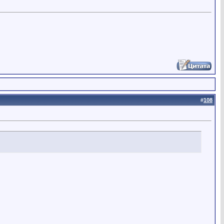
#
108