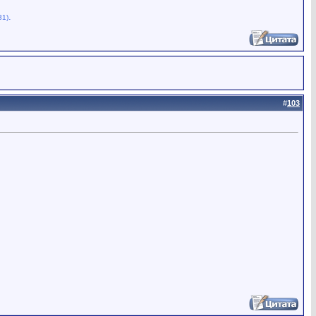
.
31)
#
103