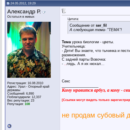
24.05.2012, 19:29
Александр Р.
Остаться в живых
Цитата:
Сообщение от
ser_fil
А следующая тема- "ТЕМА"!
Тема
урока биологии - цветы.
Учительница:
- Дети! Вы знаете, что тычинка и пест
размножения.
С задней парты Вовочка:
-
..
лядь. А я их нюхал...
Секс
Регистрация: 16.08.2010
__________________
Адрес: Урал - Опорный край
Кому нравится арбуз, а кому - с
державы
Сообщений: 6,890
Поблагодарили: 12,337
[Ссылки могут видеть только зарегистр
Вес репутации:
23
Репутация:
108
не продам субовый 