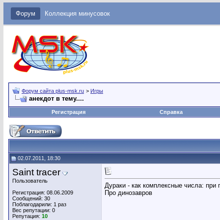
Форум
Коллекция минусовок
Форум сайта plus-msk.ru
>
Игры
анекдот в тему....
Регистрация
Справка
02.07.2011, 18:30
Saint tracer
Пользователь
Дураки - как комплексные числа: при
Про динозавров
Регистрация: 08.06.2009
Сообщений: 30
Поблагодарили: 1 раз
Вес репутации:
0
Репутация:
10