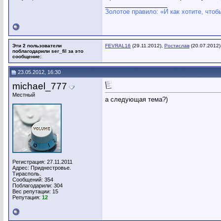
__________________
Золотое правило: «И как хотите, чтоб
Эти 2 пользователи
FEVRAL16
(29.11.2012),
Ростислав
(20.07.2012)
поблагодарили ser_fil за это
сообщение:
23.05.2012, 16:30
michael_777
Местный
а следующая тема?)
Регистрация: 27.11.2011
Адрес: Приднестровье.
Тирасполь.
Сообщений: 354
Поблагодарили: 304
Вес репутации:
15
Репутация:
12