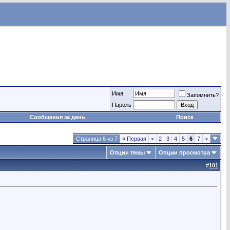
Имя
Запомнить?
Пароль
Сообщения за день
Поиск
Страница 6 из 7
«
Первая
<
2
3
4
5
6
7
>
Опции темы
Опции просмотра
#
101