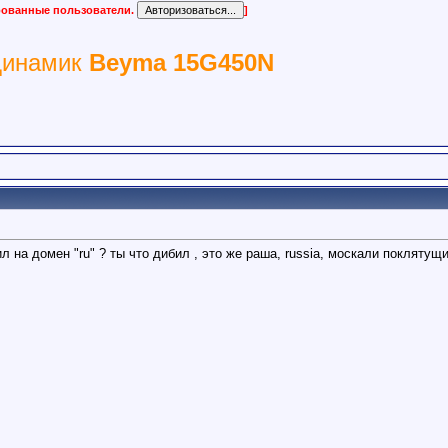
ированные пользователи.
]
динамик
Beyma 15G450N
 на домен "ru" ? ты что дибил , это же раша, russia, москали поклятущие,