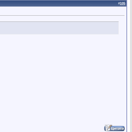
#
105