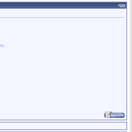
#
104
.
31)