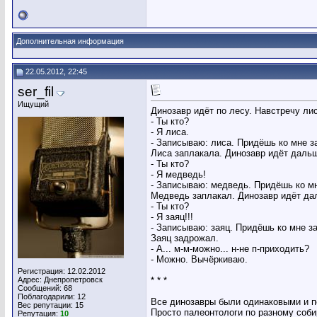
Дополнительная информация
22.05.2012, 22:45
ser_fil
Ищущий
Динозавр идёт по лесу. Навстречу лис
- Ты кто?
- Я лиса.
- Записываю: лиса. Придёшь ко мне за
Лиса заплакала. Динозавр идёт даль
- Ты кто?
- Я медведь!
- Записываю: медведь. Придёшь ко мн
Медведь заплакал. Динозавр идёт да
- Ты кто?
- Я заяц!!!
- Записываю: заяц. Придёшь ко мне за
Заяц задрожал.
- А... м-м-можно... н-не п-приходить?
- Можно. Вычёркиваю.
Регистрация: 12.02.2012
Адрес: Днепропетровск
* * *
Сообщений: 68
Поблагодарили: 12
Все динозавры были одинаковыми и п
Вес репутации:
15
Просто палеонтологи по разному соби
Репутация:
10