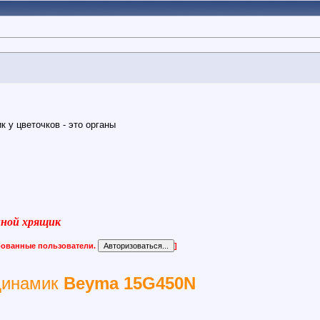
ик у цветочков - это органы
виной хрящик
ированные пользователи.
]
динамик
Beyma 15G450N