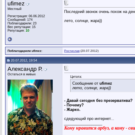
ufimez
Местный
Последний звонок очень похож на день
Регистрация: 06.06.2012
Сообщений: 174
лето, солнце, жара))
Поблагодарили: 23
Вес репутации:
15
Репутация:
10
Поблагодарили ufimez:
Ростислав
(20.07.2012)
20.07.2012, 19:54
Александр Р.
Остаться в живых
Цитата:
Сообщение от
ufimez
лето, солнце, жара))
- Давай сегодня без презерватива?
- Почему?
- Жарко.
сдедующий про интернет...
__________________
Кому нравится арбуз, а кому - с