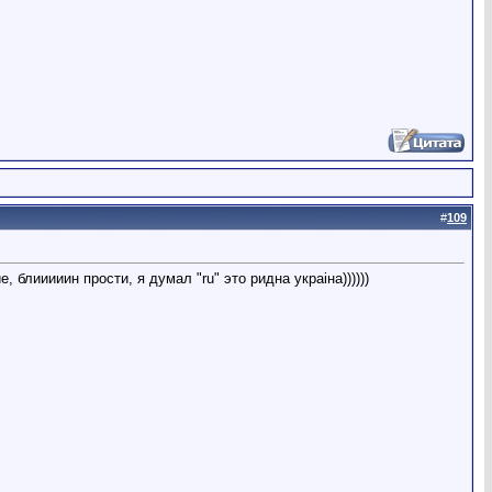
#
109
 блииииин прости, я думал "ru" это ридна украiна))))))