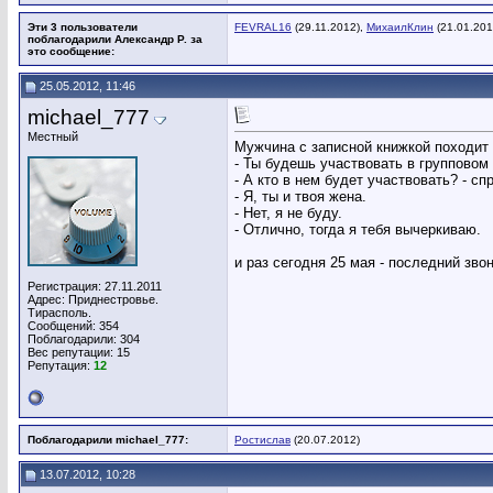
Эти 3 пользователи
FEVRAL16
(29.11.2012),
МихаилКлин
(21.01.201
поблагодарили Александр Р. за
это сообщение:
25.05.2012, 11:46
michael_777
Местный
Мужчина с записной книжкой походит 
- Ты будешь участвовать в групповом
- А кто в нем будет участвовать? - с
- Я, ты и твоя жена.
- Нет, я не буду.
- Отлично, тогда я тебя вычеркиваю.
и раз сегодня 25 мая - последний звон
Регистрация: 27.11.2011
Адрес: Приднестровье.
Тирасполь.
Сообщений: 354
Поблагодарили: 304
Вес репутации:
15
Репутация:
12
Поблагодарили michael_777:
Ростислав
(20.07.2012)
13.07.2012, 10:28