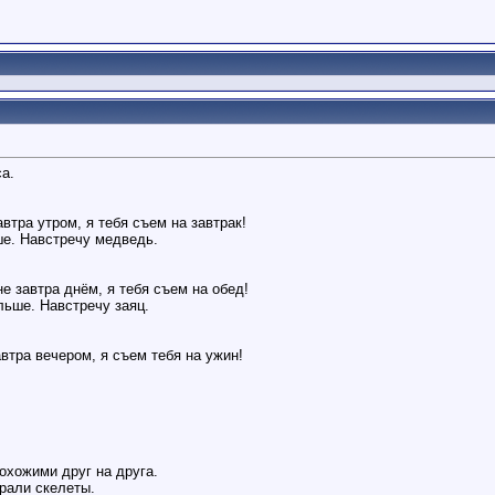
а.
втра утром, я тебя съем на завтрак!
ше. Навстречу медведь.
е завтра днём, я тебя съем на обед!
льше. Навстречу заяц.
втра вечером, я съем тебя на ужин!
охожими друг на друга.
рали скелеты.