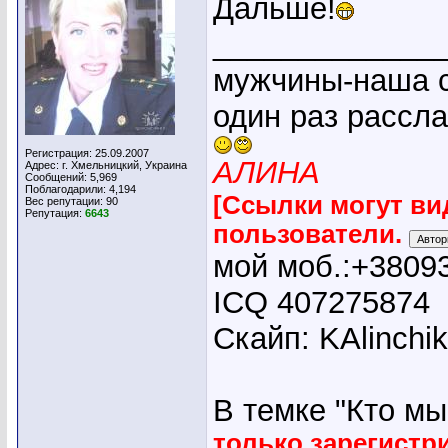
Дальше!
_____________
мужчины-наша с
один раз рассл
Регистрация: 25.09.2007
АЛИНА
Адрес: г. Хмельницкий, Украина
Сообщений: 5,969
Поблагодарили: 4,194
[Ссылки могут ви
Вес репутации:
90
Репутация:
6643
пользователи.
мой моб.:+3809
ICQ 407275874
Скайп: KAlinchi
В темке "Кто мы"
только зарегист