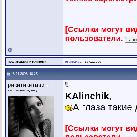
[Ссылки могут ви
пользователи.
Поблагодарили KAlinchik:
optimistka17
(19.02.2009)
18.11.2008, 10:25
рикитикитави
настоящий индеец
KAlinchik
,
А глаза такие
_____________
[Ссылки могут ви