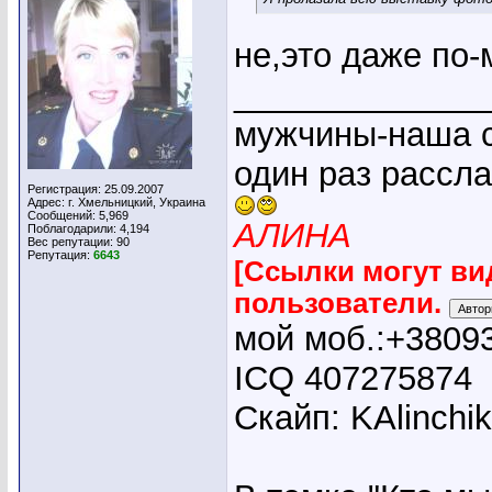
не,это даже по-
_____________
мужчины-наша с
один раз рассл
Регистрация: 25.09.2007
Адрес: г. Хмельницкий, Украина
Сообщений: 5,969
АЛИНА
Поблагодарили: 4,194
Вес репутации:
90
Репутация:
6643
[Ссылки могут ви
пользователи.
мой моб.:+3809
ICQ 407275874
Скайп: KAlinchi