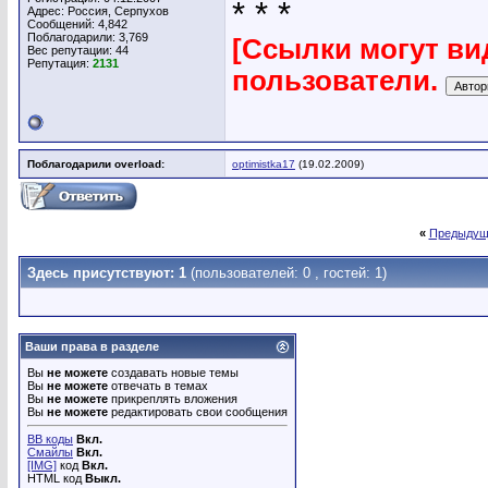
* * *
Адрес: Россия, Серпухов
Сообщений: 4,842
Поблагодарили: 3,769
[Ссылки могут ви
Вес репутации:
44
Репутация:
2131
пользователи.
Поблагодарили overload:
optimistka17
(19.02.2009)
«
Предыдущ
Здесь присутствуют: 1
(пользователей: 0 , гостей: 1)
Ваши права в разделе
Вы
не можете
создавать новые темы
Вы
не можете
отвечать в темах
Вы
не можете
прикреплять вложения
Вы
не можете
редактировать свои сообщения
BB коды
Вкл.
Смайлы
Вкл.
[IMG]
код
Вкл.
HTML код
Выкл.