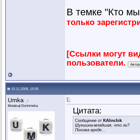
В темке "Кто мы"
только зарегист
[Ссылки могут ви
пользователи.
10.11.2008, 15:05
Umka
Motakuji Dorinmeka
Цитата:
Сообщение от
KAlinchik
Шукшина-младшая, что ли?
Похожа вроде...