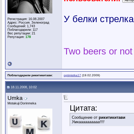
У белки стрелка
Регистрация: 16.08.2007
Адрес: Россия. Зеленоград
Сообщений: 1,743
Поблагодарили: 117
Вес репутации:
21
Репутация:
178
Two beers or not
Поблагодарили рикитикитави:
optimistka17
(19.02.2009)
18.11.2008, 10:02
Umka
Motakuji Dorinmeka
Цитата:
Сообщение от
рикитикитави
Умкаааааааааа!!!!