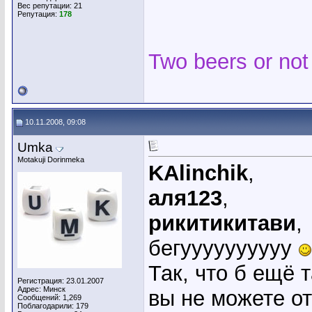
Вес репутации:
21
Репутация:
178
Two beers or not
10.11.2008, 09:08
Umka
Motakuji Dorinmeka
KAlinchik
,
аля123
,
рикитикитави
,
бегуууууууууу
Так, что б ещё 
Регистрация: 23.01.2007
Адрес: Минск
вы не можете от
Сообщений: 1,269
Поблагодарили: 179