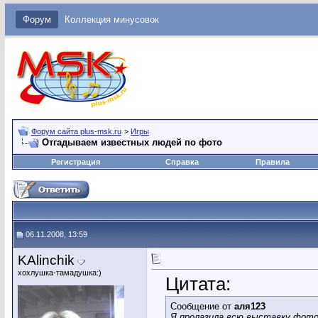
Форум
Коллекция минусовок
Форум сайта plus-msk.ru
>
Игры
Отгадываем известных людей по фото
Регистрация
Справка
Правила
06.11.2008, 13:59
KAlinchik
хохлушка-тамадушка:)
Цитата:
Сообщение от
аля123
Я пролазила всю выставку фото