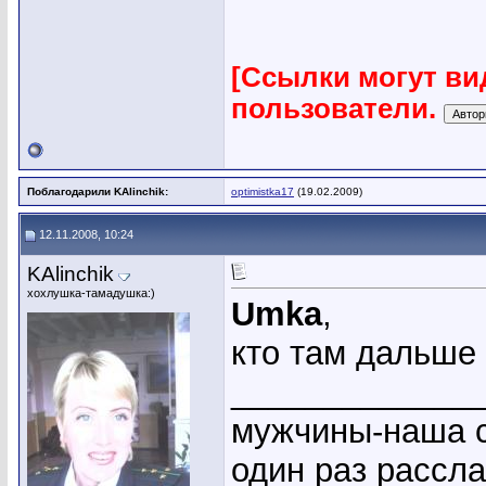
[Ссылки могут ви
пользователи.
Поблагодарили KAlinchik:
optimistka17
(19.02.2009)
12.11.2008, 10:24
KAlinchik
хохлушка-тамадушка:)
Umka
,
кто там дальше
_____________
мужчины-наша с
один раз рассл