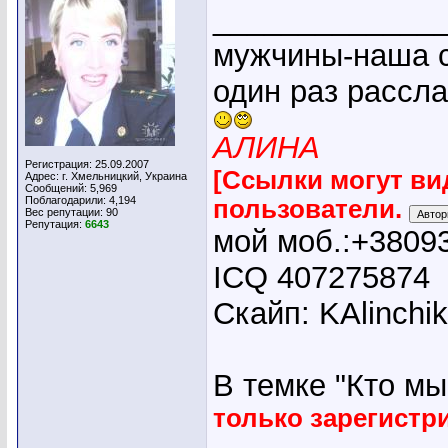
_____________
мужчины-наша с
один раз рассл
АЛИНА
Регистрация: 25.09.2007
[Ссылки могут ви
Адрес: г. Хмельницкий, Украина
Сообщений: 5,969
Поблагодарили: 4,194
пользователи.
Вес репутации:
90
Репутация:
6643
мой моб.:+3809
ICQ 407275874
Скайп: KAlinchi
В темке "Кто мы"
только зарегист