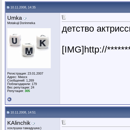
10.11.2008, 14:35
Umka
Motakuji Dorinmeka
детство актрисс
[IMG]http://*****
Регистрация: 23.01.2007
Адрес: Минск
Сообщений: 1,269
Поблагодарили: 179
Вес репутации:
24
Репутация:
305
10.11.2008, 14:51
KAlinchik
хохлушка-тамадушка:)