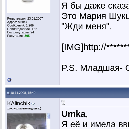
Я бы даже ска
Это Мария Шук
Регистрация: 23.01.2007
Адрес: Минск
"Жди меня".
Сообщений: 1,269
Поблагодарили: 179
Вес репутации:
24
Репутация:
305
[IMG]http://*****
P.S. Младшая- 
10.11.2008, 15:49
KAlinchik
хохлушка-тамадушка:)
Umka
,
Я её и имела вви