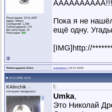
AAAAAAAAAA!!!
Регистрация: 23.01.2007
Пока я не нашё
Адрес: Минск
Сообщений: 1,269
Поблагодарили: 179
ещё одну. Угады
Вес репутации:
24
Репутация:
305
[IMG]http://*****
Поблагодарили Umka:
optimistka17
(19.02.2009)
18.11.2008, 10:10
KAlinchik
хохлушка-тамадушка:)
Umka
,
Это Николай Др