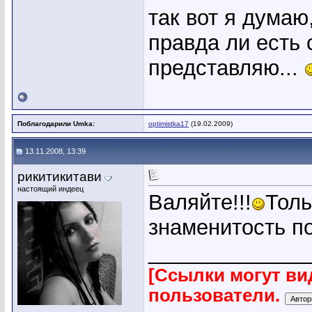
так вот я думаю
правда ли есть 
представляю...
Поблагодарили Umka:
optimistka17
(19.02.2009)
13.11.2008, 13:39
рикитикитави
настоящий индеец
Валяйте!!!
Толь
знаменитость по
_____________
[Ссылки могут ви
пользователи.