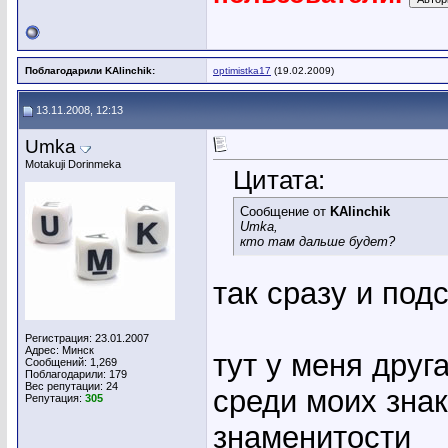
Поблагодарили KAlinchik:
optimistka17
(19.02.2009)
13.11.2008, 12:13
Umka
Motakuji Dorinmeka
Цитата:
Сообщение от
KAlinchik
Umka,
кто там дальше будет?
так сразу и под
Регистрация: 23.01.2007
Адрес: Минск
тут у меня друг
Сообщений: 1,269
Поблагодарили: 179
Вес репутации:
24
среди моих зна
Репутация:
305
знаменитости