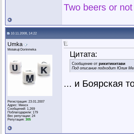
Two beers or not
10.11.2008, 14:22
Umka
Motakuji Dorinmeka
Цитата:
Сообщение от
рикитикитави
Под описание подходит Юлия М
... и Боярская 
Регистрация: 23.01.2007
Адрес: Минск
Сообщений: 1,269
Поблагодарили: 179
Вес репутации:
24
Репутация:
305