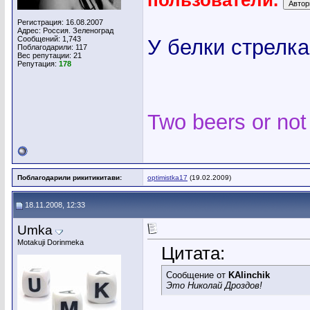
пользователи.
Регистрация: 16.08.2007
Адрес: Россия. Зеленоград
Сообщений: 1,743
У белки стрелка
Поблагодарили: 117
Вес репутации:
21
Репутация:
178
Two beers or not
Поблагодарили рикитикитави:
optimistka17
(19.02.2009)
18.11.2008, 12:33
Umka
Motakuji Dorinmeka
Цитата:
Сообщение от
KAlinchik
Это Николай Дроздов!