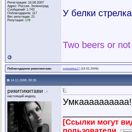
Регистрация: 16.08.2007
Адрес: Россия. Зеленоград
Сообщений: 1,743
У белки стрелка
Поблагодарили: 117
Вес репутации:
21
Репутация:
178
Two beers or not
Поблагодарили рикитикитави:
optimistka17
(19.02.2009)
14.11.2008, 09:26
рикитикитави
настоящий индеец
Умкаааааааааа!!
_____________
[Ссылки могут ви
пользователи.