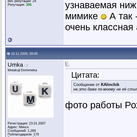
Вес репутации:
24
узнаваемая ниж
Репутация:
305
мимике
А так 
очень классная 
10.11.2008, 09:08
Umka
Motakuji Dorinmeka
Цитата:
Сообщение от
KAlinchik
не,это даже по-моему не её стил
фото работы Р
Регистрация: 23.01.2007
Адрес: Минск
Сообщений: 1,269
Поблагодарили: 179