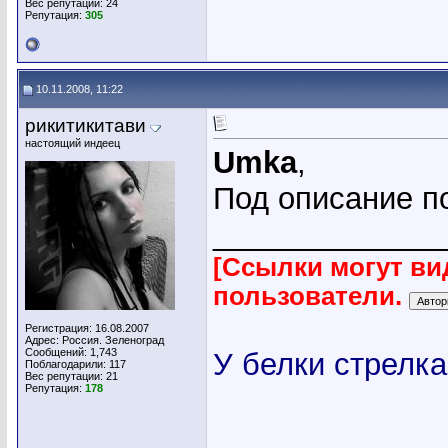
Вес репутации:
24
Репутация:
305
10.11.2008, 11:22
рикитикитави
настоящий индеец
Umka
,
Под описание 
_____________
[Ссылки могут ви
пользователи.
Регистрация: 16.08.2007
Адрес: Россия. Зеленоград
Сообщений: 1,743
У белки стрелка
Поблагодарили: 117
Вес репутации:
21
Репутация:
178