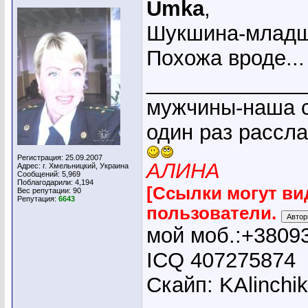
Umka
,
Шукшина-младш
Похожа вроде...
_____________
мужчины-наша с
один раз рассл
Регистрация: 25.09.2007
АЛИНА
Адрес: г. Хмельницкий, Украина
Сообщений: 5,969
Поблагодарили: 4,194
[Ссылки могут ви
Вес репутации:
90
Репутация:
6643
пользователи.
мой моб.:+3809
ICQ 407275874
Скайп: KAlinchi