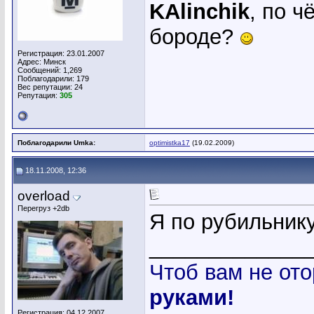
KAlinchik
, по ч
бороде?
Регистрация: 23.01.2007
Адрес: Минск
Сообщений: 1,269
Поблагодарили: 179
Вес репутации:
24
Репутация:
305
Поблагодарили Umka:
optimistka17
(19.02.2009)
18.11.2008, 12:36
overload
Перегруз +2db
Я по рубильнику
_____________
Чтоб вам не ото
руками!
Регистрация: 04.12.2007