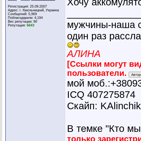
Хочу аккомулят
Регистрация: 25.09.2007
_____________
Адрес: г. Хмельницкий, Украина
Сообщений: 5,969
Поблагодарили: 4,194
мужчины-наша с
Вес репутации:
90
Репутация:
6643
один раз рассл
АЛИНА
[Ссылки могут ви
пользователи.
мой моб.:+3809
ICQ 407275874
Скайп: KAlinchi
В темке "Кто мы"
только зарегист