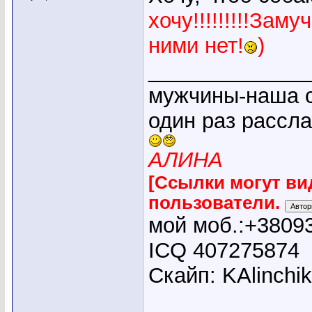
хочу!!!!!!!!!За
ними нет!
)
_____________
мужчины-наша с
один раз рассл
АЛИНА
[Ссылки могут ви
пользователи.
мой моб.:+3809
ICQ 407275874
Скайп: KAlinchi