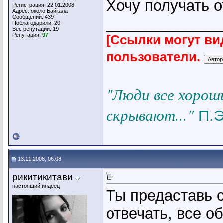
Хочу получать 
Регистрация: 22.01.2008
Адрес: около Байкала
Сообщений: 439
_____________
Поблагодарили: 20
Вес репутации:
19
Репутация:
97
[Ссылки могут ви
пользователи.
"Люди все хорош
скрывают..."
П.Э
13.11.2008, 06:08
рикитикитави
настоящий индеец
Ты предаставь с
отвечать, все о