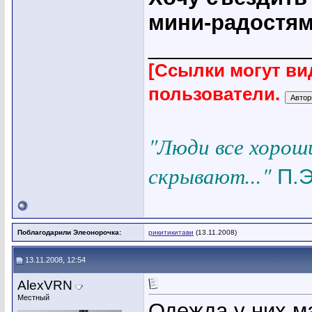
мини-радостям
_____________
[Ссылки могут ви
пользователи.
"Люди все хорош
скрывают..."
П.Э
Поблагодарили Элеонорочка:
рикитикитави
(13.11.2008)
13.11.2008, 12:54
AlexVRN
Местный
Одежда у них ма