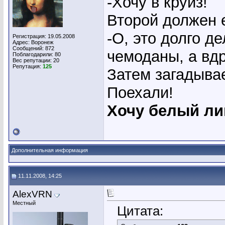
-Хочу в круиз!
Второй должен е
-О, это долго д
Регистрация: 19.05.2008
Адрес: Воронеж
Сообщений: 872
чемоданы, а вдр
Поблагодарили: 80
Вес репутации:
20
Репутация:
125
Затем загадыва
Поехали!
Хочу белый ли
Дополнительная информация
11.11.2008, 14:25
AlexVRN
Местный
Цитата: