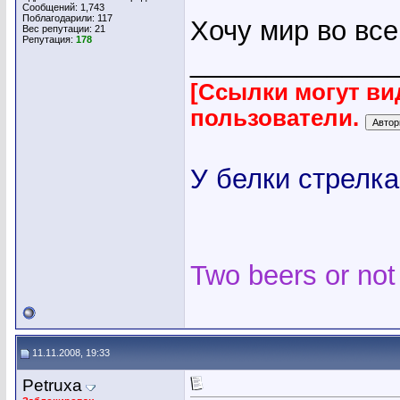
Сообщений: 1,743
Поблагодарили: 117
Хочу мир во вс
Вес репутации:
21
Репутация:
178
_____________
[Ссылки могут ви
пользователи.
У белки стрелка
Two beers or not
11.11.2008, 19:33
Petruxa