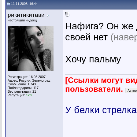
11.11.2008, 16:44
рикитикитави
настоящий индеец
Нафига? Он же д
своей нет
(наве
Хочу пальму
_____________
Регистрация: 16.08.2007
[Ссылки могут ви
Адрес: Россия. Зеленоград
Сообщений: 1,743
пользователи.
Поблагодарили: 117
Вес репутации:
21
Репутация:
178
У белки стрелка