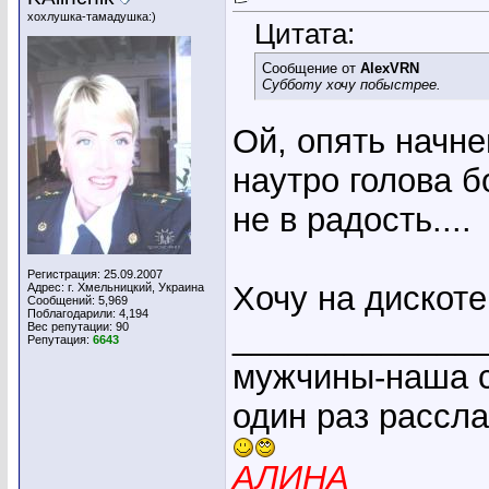
хохлушка-тамадушка:)
Цитата:
Сообщение от
AlexVRN
Субботу хочу побыстрее.
Ой, опять начне
наутро голова б
не в радость....
Регистрация: 25.09.2007
Хочу на дискоте
Адрес: г. Хмельницкий, Украина
Сообщений: 5,969
Поблагодарили: 4,194
_____________
Вес репутации:
90
Репутация:
6643
мужчины-наша с
один раз рассл
АЛИНА