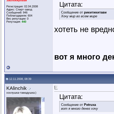
Заблокирован
Цитата:
Регистрация: 02.04.2008
Адрес: Спирт-завод
Сообщение от
рикитикитави
Сообщений: 946
Поблагодарили: 604
Хочу мир во всем мире
Вес репутации:
0
Репутация:
440
хотеть не вредн
вот я много де
12.11.2008, 08:39
KAlinchik
хохлушка-тамадушка:)
Цитата:
Сообщение от
Petruxa
вот я много денег хочу