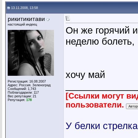
13.11.2008, 13:58
рикитикитави
настоящий индеец
Он же горячий и
неделю болеть, 
хочу май
Регистрация: 16.08.2007
_____________
Адрес: Россия. Зеленоград
Сообщений: 1,743
Поблагодарили: 117
[Ссылки могут ви
Вес репутации:
21
Репутация:
178
пользователи.
У белки стрелка