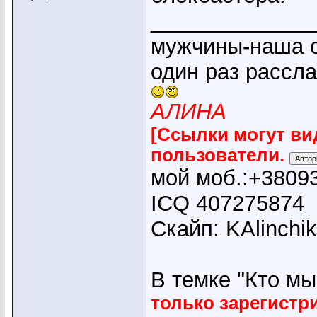
_____________
мужчины-наша с
один раз рассл
АЛИНА
[Ссылки могут ви
пользователи.
мой моб.:+3809
ICQ 407275874
Скайп: KAlinchi
В темке "Кто мы"
только зарегист