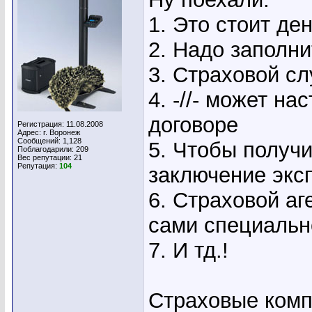
1. Это стоит ден
2. Надо заполни
3. Страховой сл
4. -//- может на
договоре
Регистрация: 11.08.2008
Адрес: г. Воронеж
Сообщений: 1,128
5. Чтобы получи
Поблагодарили: 209
Вес репутации:
21
Репутация:
104
заключение экс
6. Страховой аге
сами специальн
7. И тд.!
Страховые комп