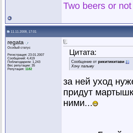
Two beers or not
11.11.2008, 17:01
regata
Особый статус
Цитата:
Регистрация: 23.01.2007
Сообщений: 4,419
Сообщение от
рикитикитави
Поблагодарили: 1,243
Вес репутации:
35
Хочу пальму
Репутация:
1182
за ней уход нуже
придут мартышки
ними...