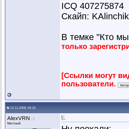
ICQ 407275874
Скайп: KAlinchi
В темке "Кто мы"
только зарегист
[Ссылки могут ви
пользователи.
12.11.2008, 09:19
AlexVRN
Местный
Ну поехали: