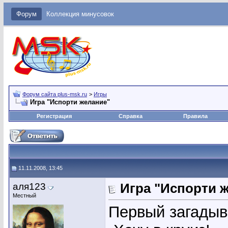
Форум
Коллекция минусовок
Форум сайта plus-msk.ru
>
Игры
Игра "Испорти желание"
Регистрация
Справка
Правила
11.11.2008, 13:45
аля123
Игра "Испорти 
Местный
Первый загадыв