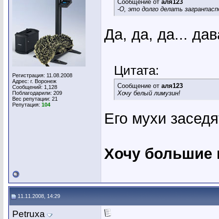
Сообщение от
аля123
-О, это долго делать загранпасп
Да, да, да... да
Цитата:
Регистрация: 11.08.2008
Адрес: г. Воронеж
Сообщение от
аля123
Сообщений: 1,128
Хочу белый лимузин!
Поблагодарили: 209
Вес репутации:
21
Репутация:
104
Его мухи заседя
Хочу большие 
11.11.2008, 14:29
Petruxa