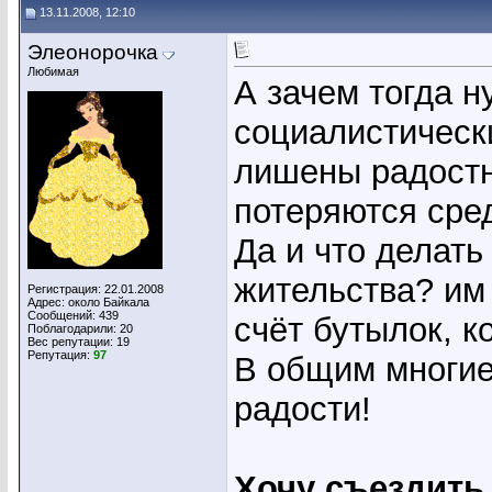
13.11.2008, 12:10
Элеонорочка
Любимая
А зачем тогда 
социалистическ
лишены радостн
потеряются сре
Да и что делат
жительства? им 
Регистрация: 22.01.2008
Адрес: около Байкала
Сообщений: 439
счёт бутылок, к
Поблагодарили: 20
Вес репутации:
19
Репутация:
97
В общим многие
радости!
Хочу съездить