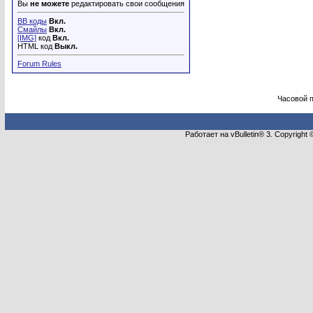
Вы
не можете
редактировать свои сообщения
BB коды
Вкл.
Смайлы
Вкл.
[IMG]
код
Вкл.
HTML код
Выкл.
Forum Rules
Часовой 
Работает на vBulletin® 3. Copyright 