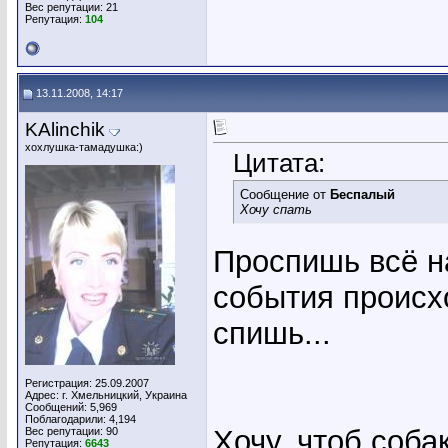
Вес репутации:
21
Репутация:
104
13.11.2008, 14:17
KAlinchik
хохлушка-тамадушка:)
Цитата:
Сообщение от
Беспалый
Хочу спать
Проспишь всё н
события происхо
спишь...
Регистрация: 25.09.2007
Адрес: г. Хмельницкий, Украина
Сообщений: 5,969
Поблагодарили: 4,194
Хочу, чтоб соба
Вес репутации:
90
Репутация:
6643