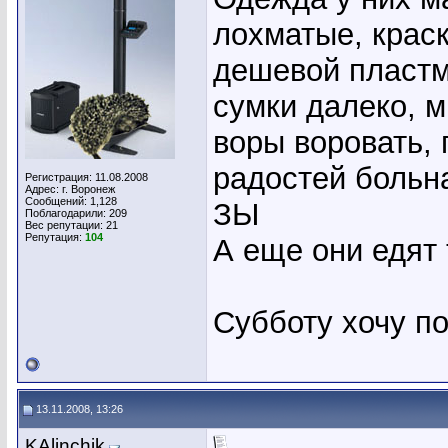
лохматые, краск
дешевой пластм
сумки далеко, 
воры воровать, 
радостей больн
Регистрация: 11.08.2008
Адрес: г. Воронеж
Сообщений: 1,128
ЗЫ
Поблагодарили: 209
Вес репутации:
21
Репутация:
104
А еще они едят 
Субботу хочу п
13.11.2008, 13:26
KAlinchik