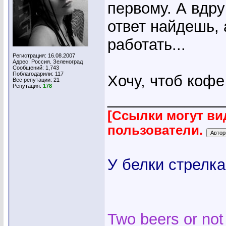
первому. А вдру
ответ найдешь, 
работать...
Регистрация: 16.08.2007
Адрес: Россия. Зеленоград
Сообщений: 1,743
Поблагодарили: 117
Хочу, чтоб кофе
Вес репутации:
21
Репутация:
178
_____________
[Ссылки могут ви
пользователи.
У белки стрелка
Two beers or not