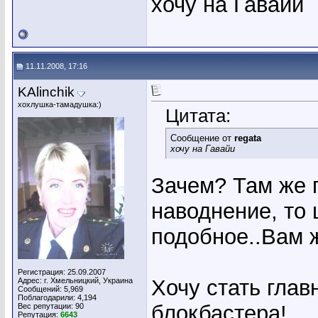
хочу на Гавайи
11.11.2008, 17:16
KAlinchik
хохлушка-тамадушка:)
Цитата:
Сообщение от
regata
хочу на Гавайи
Зачем? Там же 
наводнение, то 
подобное..Вам 
Регистрация: 25.09.2007
Хочу стать глав
Адрес: г. Хмельницкий, Украина
Сообщений: 5,969
Поблагодарили: 4,194
блокбастера!
Вес репутации:
90
Репутация:
6643