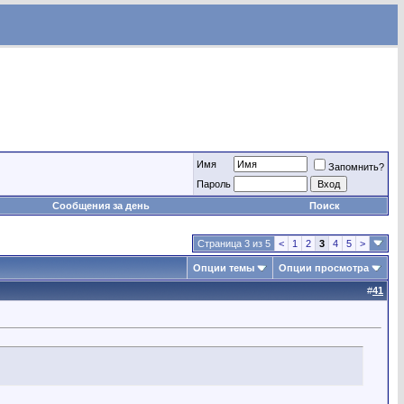
Имя
Запомнить?
Пароль
Сообщения за день
Поиск
Страница 3 из 5
<
1
2
3
4
5
>
Опции темы
Опции просмотра
#
41