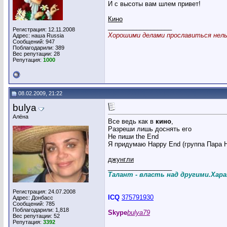
И с высоты вам шлем привет!
Кино
__________________
Регистрация: 12.11.2008
Хорошими делами прославиться нельз
Адрес: наша Russia
Сообщений: 947
Поблагодарили: 389
Вес репутации:
28
Репутация:
1000
08.02.2009, 21:22
bulya
Алёна
Все ведь как в
кино
,
Разреши лишь доснять его
Не пиши the End
Я придумаю Happy End (группа Пара 
джунгли
__________________
Талант - власть над другими.Хара
Регистрация: 24.07.2008
ICQ
375791930
Адрес: Донбасс
Сообщений: 785
Поблагодарили: 1,818
Skype
bulya79
Вес репутации:
52
Репутация:
3392