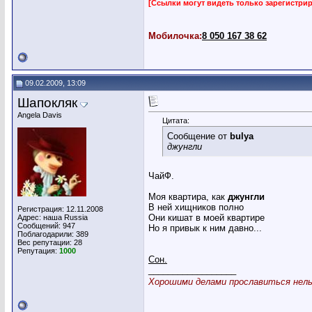
[Ссылки могут видеть только зарегистр
Мобилочка:
8 050 167 38 62
09.02.2009, 13:09
Шапокляк
Angela Davis
Цитата:
Сообщение от
bulya
джунгли
ЧайФ.
Моя квартира, как
джунгли
В ней хищников полно
Регистрация: 12.11.2008
Они кишат в моей квартире
Адрес: наша Russia
Сообщений: 947
Но я привык к ним давно...
Поблагодарили: 389
Вес репутации:
28
Репутация:
1000
Сон.
__________________
Хорошими делами прославиться нельз