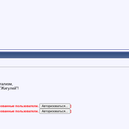
тализм,
"Жигулей"!
ированные пользователи.
]
ированные пользователи.
]