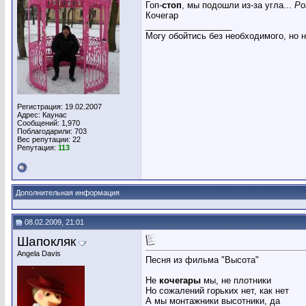
Гоп-
стоп
, мы подошли из-за угла...
Ро
Кочегар
__________________
Могу обойтись без необходимого, но 
Регистрация: 19.02.2007
Адрес: Каунас
Сообщений: 1,970
Поблагодарили: 703
Вес репутации:
22
Репутация:
113
Дополнительная информация
08.02.2009, 21:01
Шапокляк
Angela Davis
Песня из фильма "Высота"
Не
кочегары
мы, не плотники
Но сожалений горьких нет, как нет
А мы монтажники высотники, да