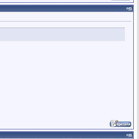
#
45
#
46