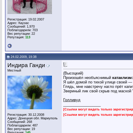
Регистрация: 19.02.2007
Адрес: Каунас
Сообщений: 1,970
Поблагодарили: 703
Вес репутации:
22
Репутация:
113
24.02.2009, 19:38
Индира Ганди
Местный
(Высоцкий)
Произошёл необъяснимый
катаклизм:
Я шёл домой по тихой улице своей —
Глядь, мне навстречу нагло прёт капи
Звериный лик свой скрыв под маской 
Голливуд
__________________
[Ссылки могут видеть только зарегистр
Регистрация: 30.12.2008
[Ссылки могут видеть только зарегистр
Адрес: Донецкая обл. Мариуполь
Сообщений: 268
Поблагодарили: 487
Вес репутации:
19
Репутация:
145