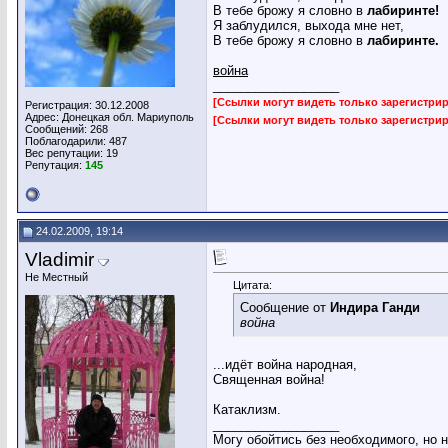
В тебе брожу я словно в
лабиринте!
Я заблудился, выхода мне нет,
В тебе брожу я словно в
лабиринте.
война
__________________
[Ссылки могут видеть только зарегистр
Регистрация: 30.12.2008
Адрес: Донецкая обл. Мариуполь
[Ссылки могут видеть только зарегистр
Сообщений: 268
Поблагодарили: 487
Вес репутации:
19
Репутация:
145
24.02.2009, 19:14
Vladimir
Не Местный
Цитата:
Сообщение от
Индира Ганди
война
...идёт война народная,
Священная война!
Катаклизм.
__________________
Могу обойтись без необходимого, но 