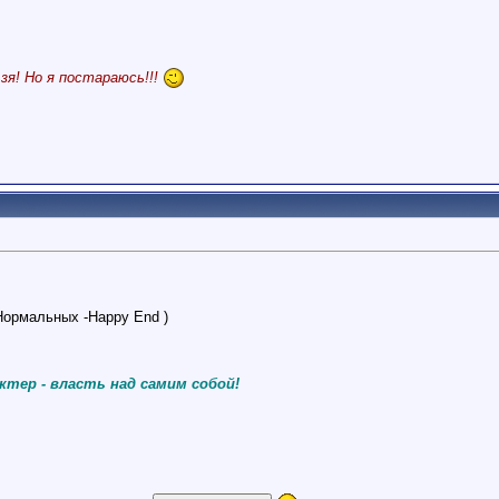
я! Но я постараюсь!!!
Нормальных -Happy End )
ктер - власть над самим собой!