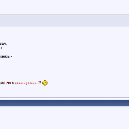
вая,
ы.
князь -
я! Но я постараюсь!!!