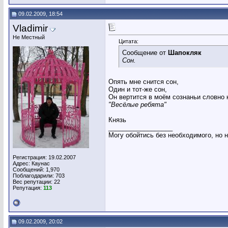
09.02.2009, 18:54
Vladimir
Не Местный
Цитата:
Сообщение от
Шапокляк
Сон.
Опять мне снится сон,
Один и тот-же сон,
Он вертится в моём сознаньи словно к
"Весёлые ребята"
Князь
__________________
Могу обойтись без необходимого, но 
Регистрация: 19.02.2007
Адрес: Каунас
Сообщений: 1,970
Поблагодарили: 703
Вес репутации:
22
Репутация:
113
09.02.2009, 20:02