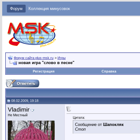
Форум
Коллекция минусовок
Форум сайта plus-msk.ru
>
Игры
новая игра "слово в песне"
Регистрация
Справка
08.02.2009, 19:18
Vladimir
Не Местный
Цитата:
Сообщение от
Шапокляк
Стоп