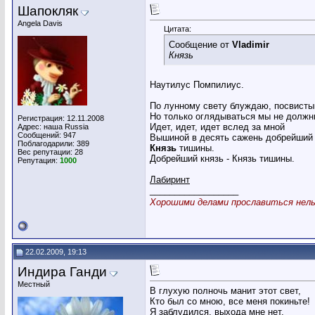
Шапокляк
Angela Davis
Цитата:
Сообщение от
Vladimir
Князь
Наутилус Помпилиус.
По лунному свету блуждаю, посвисты
Но только оглядываться мы не должн
Регистрация: 12.11.2008
Идет, идет, идет вслед за мной
Адрес: наша Russia
Сообщений: 947
Вышиной в десять сажень добрейший 
Поблагодарили: 389
Князь
тишины.
Вес репутации:
28
Добрейший князь - Князь тишины.
Репутация:
1000
Лабиринт
__________________
Хорошими делами прославиться нельз
22.02.2009, 19:13
Индира Ганди
Местный
В глухую полночь манит этот свет,
Кто был со мною, все меня покиньте!
Я заблудился, выхода мне нет.