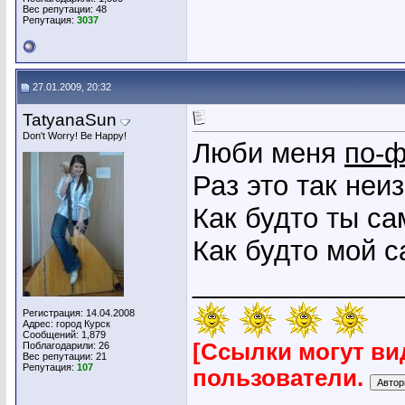
Вес репутации:
48
Репутация:
3037
27.01.2009, 20:32
TatyanaSun
Don't Worry! Be Happy!
Люби меня
по-ф
Раз это так неи
Как будто ты с
Как будто мой 
_____________
Регистрация: 14.04.2008
Адрес: город Курск
Сообщений: 1,879
[Ссылки могут ви
Поблагодарили: 26
Вес репутации:
21
Репутация:
107
пользователи.