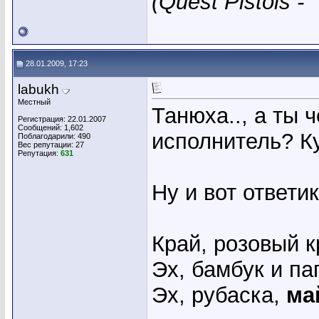
(Quest Pistols -
28.01.2009, 17:23
labukh
Местный
Танюха.., а ты 
Регистрация: 22.01.2007
Сообщений: 1,602
исполнитель? К
Поблагодарили: 490
Вес репутации:
27
Репутация:
631
Ну и вот ответи
Край, розовый 
Эх, бамбук и пап
Эх, рубаска,
ма