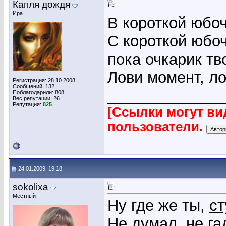
Капля дождя
Ира
В короткой юбоч
С короткой юбо
пока очкарик тв
Лови момент, ло
Регистрация: 28.10.2008
Сообщений: 132
_____________
Поблагодарили: 808
Вес репутации:
26
Репутация:
825
[Ссылки могут ви
пользователи.
24.01.2009, 19:18
sokolixa
Местный
Ну где же ты,
ст
Не думал, не га