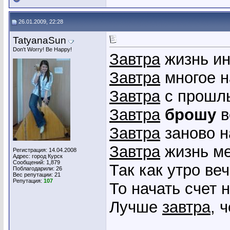
26.01.2009, 22:28
TatyanaSun
Don't Worry! Be Happy!
Завтра
жизнь ин
Завтра
многое н
Завтра
с прошлы
Завтра
брошу
в
Завтра
заново на
Завтра
жизнь ме
Регистрация: 14.04.2008
Адрес: город Курск
Сообщений: 1,879
Так как утро ве
Поблагодарили: 26
Вес репутации:
21
Репутация:
107
То начать счет 
Лучше
завтра
, 
_____________