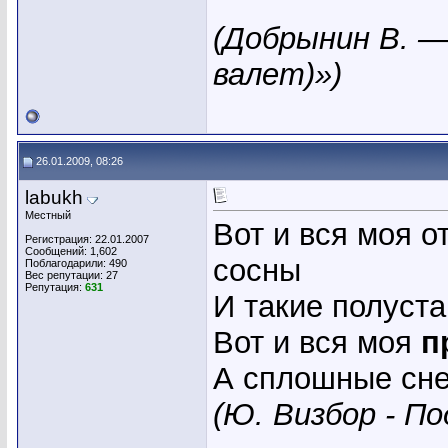
(Добрынин В. —
валет)»)
26.01.2009, 08:26
labukh
Местный
Вот и вся моя о
Регистрация: 22.01.2007
Сообщений: 1,602
сосны
Поблагодарили: 490
Вес репутации:
27
Репутация:
631
И такие полуста
Вот и вся моя
п
А сплошные сне
(Ю. Визбор - П