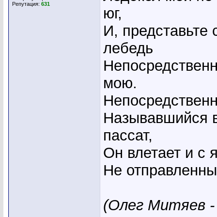
Репутация:
631
юг,
И, представьте 
лебедь
Непосредственн
мою.
Непосредственно
Называвшийся в
пассат,
Он влетает и с 
Не отправленные
(Олег Митяев - 