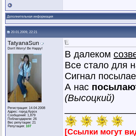
Дополнительная информация
20.01.2009, 22:21
TatyanaSun
Don't Worry! Be Happy!
В далеком
созв
Все стало для н
Сигнал посылаем
А нас
посылаю
(Высоцкий)
_____________
Регистрация: 14.04.2008
Адрес: город Курск
Сообщений: 1,879
Поблагодарили: 26
Вес репутации:
21
Репутация:
107
[Ссылки могут ви