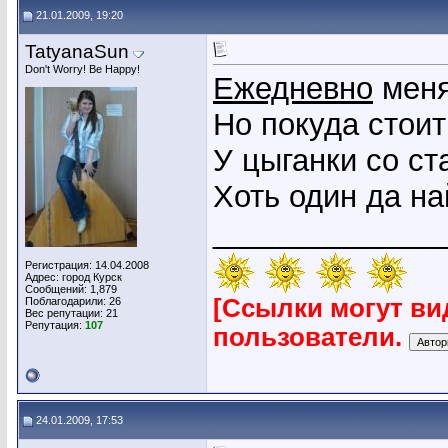
21.01.2009, 19:20
TatyanaSun
Don't Worry! Be Happy!
Ежедневно
меня
Но покуда стоит
У цыганки со ст
Хоть один да н
_____________
Регистрация: 14.04.2008
Адрес: город Курск
Сообщений: 1,879
[Ссылки могут ви
Поблагодарили: 26
Вес репутации:
21
Репутация:
107
пользователи.
24.01.2009, 17:53