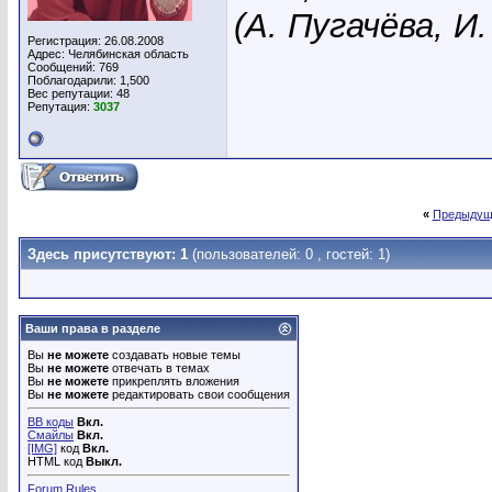
(А. Пугачёва, И
Регистрация: 26.08.2008
Адрес: Челябинская область
Сообщений: 769
Поблагодарили: 1,500
Вес репутации:
48
Репутация:
3037
«
Предыдущ
Здесь присутствуют: 1
(пользователей: 0 , гостей: 1)
Ваши права в разделе
Вы
не можете
создавать новые темы
Вы
не можете
отвечать в темах
Вы
не можете
прикреплять вложения
Вы
не можете
редактировать свои сообщения
BB коды
Вкл.
Смайлы
Вкл.
[IMG]
код
Вкл.
HTML код
Выкл.
Forum Rules