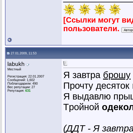
[Ссылки могут ви
пользователи.
27.01.2009, 11:53
labukh
Местный
Я завтpа
бpошу
Регистрация: 22.01.2007
Сообщений: 1,602
Пpочту десяток 
Поблагодарили: 490
Вес репутации:
27
Репутация:
631
Я выдавлю пpыщ
Тpойной
одеко
(ДДТ - Я завтра