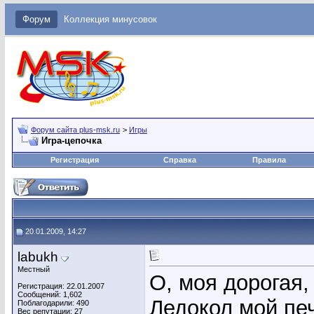
Форум
Коллекция минусовок
Форум сайта plus-msk.ru
>
Игры
Игра-цепочка
Регистрация
Справка
Правила
20.01.2009, 14:27
labukh
Местный
О, моя дорогая
Регистрация: 22.01.2007
Сообщений: 1,602
Ледокол мой пе
Поблагодарили: 490
Вес репутации:
27