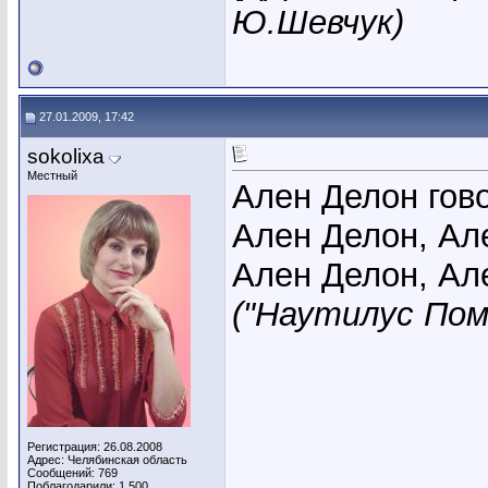
Ю.Шевчук)
27.01.2009, 17:42
sokolixa
Местный
Ален Делон гов
Ален Делон, Ал
Ален Делон, Але
("Наутилус Помп
Регистрация: 26.08.2008
Адрес: Челябинская область
Сообщений: 769
Поблагодарили: 1,500