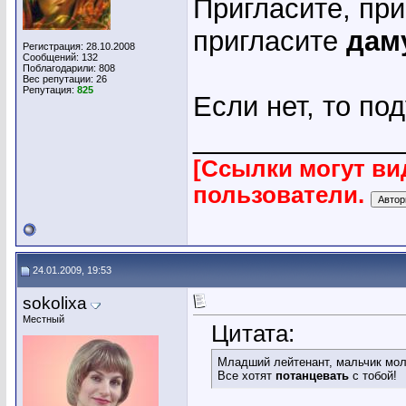
Пригласите, при
пригласите
дам
Регистрация: 28.10.2008
Сообщений: 132
Поблагодарили: 808
Вес репутации:
26
Репутация:
825
Если нет, то по
_____________
[Ссылки могут ви
пользователи.
24.01.2009, 19:53
sokolixa
Местный
Цитата:
Младший лейтенант, мальчик мол
Все хотят
потанцевать
с тобой!