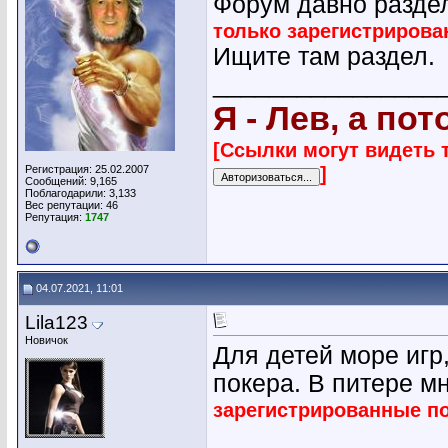
Форум давно разде
только зарегистриров
Ищите там раздел.
________________
Я - Лев, а по
[Ссылки могут видеть 
]
Регистрация: 25.02.2007
Сообщений: 9,165
Поблагодарили: 3,133
Вес репутации:
46
Репутация:
1747
04.07.2021, 11:01
Lila123
Новичок
Для детей море игр,
покера. В питере мн
зарегистрированные п