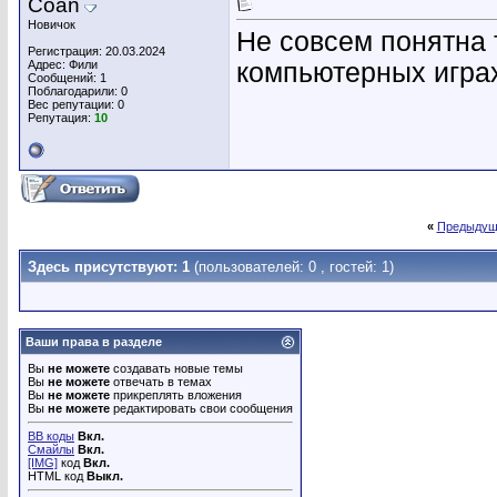
Coan
Новичок
Не совсем понятна 
Регистрация: 20.03.2024
Адрес: Фили
компьютерных игра
Сообщений: 1
Поблагодарили: 0
Вес репутации:
0
Репутация:
10
«
Предыдущ
Здесь присутствуют: 1
(пользователей: 0 , гостей: 1)
Ваши права в разделе
Вы
не можете
создавать новые темы
Вы
не можете
отвечать в темах
Вы
не можете
прикреплять вложения
Вы
не можете
редактировать свои сообщения
BB коды
Вкл.
Смайлы
Вкл.
[IMG]
код
Вкл.
HTML код
Выкл.