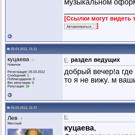
музыкальном офор
________________
[Ссылки могут видеть 
]
05.03.2012, 21:11
куцаева
раздел ведущих
Новичок
добрый вечер!а где 
Регистрация: 05.03.2012
Сообщений: 1
то я не вижу. м ваш
Поблагодарили: 0
Вес репутации:
0
Репутация:
10
05.03.2012, 21:37
Лев
Местный
куцаева
,