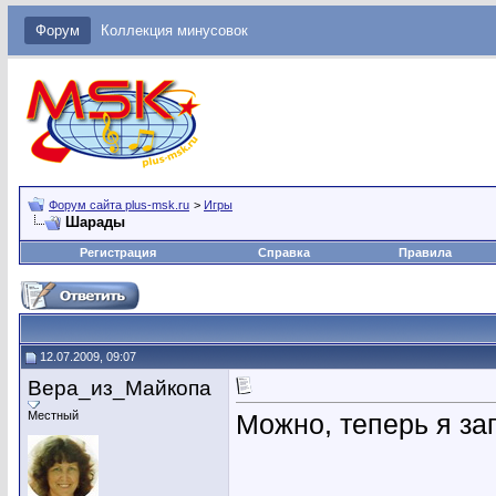
Форум
Коллекция минусовок
Форум сайта plus-msk.ru
>
Игры
Шарады
Регистрация
Справка
Правила
12.07.2009, 09:07
Вера_из_Майкопа
Местный
Можно, теперь я за