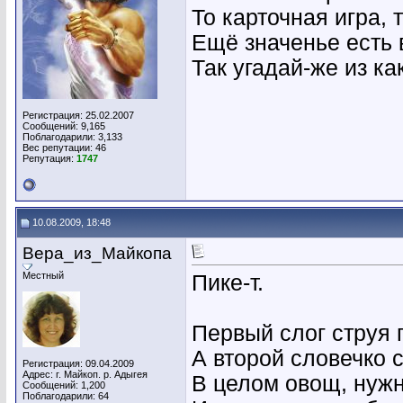
То карточная игра, 
Ещё значенье есть 
Так угадай-же из ка
Регистрация: 25.02.2007
Сообщений: 9,165
Поблагодарили: 3,133
Вес репутации:
46
Репутация:
1747
10.08.2009, 18:48
Вера_из_Майкопа
Местный
Пике-т.
Первый слог струя 
А второй словечко с
Регистрация: 09.04.2009
Адрес: г. Майкоп. р. Адыгея
В целом овощ, нуж
Сообщений: 1,200
Поблагодарили: 64