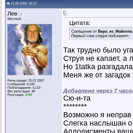
11.08.2009, 12:13
Лев
Местный
Цитата:
Сообщение от
Вера_из_Майкопа
Первый слог струя подскажет
Так трудно было уга
Струя не капает, а л
Но 1tatka разгадала
Меня же от загадок
Регистрация: 25.02.2007
Сообщений: 9,165
Поблагодарили: 3,133
Добавлено через 7 часо
Вес репутации:
46
Репутация:
1747
Сю-и-та
********
Возможно я неправ 
Слегка наслышан о
Аплодисменты ваши