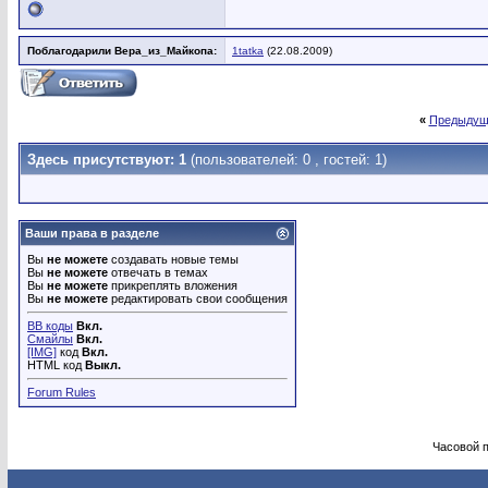
Поблагодарили Вера_из_Майкопа:
1tatka
(22.08.2009)
«
Предыдущ
Здесь присутствуют: 1
(пользователей: 0 , гостей: 1)
Ваши права в разделе
Вы
не можете
создавать новые темы
Вы
не можете
отвечать в темах
Вы
не можете
прикреплять вложения
Вы
не можете
редактировать свои сообщения
BB коды
Вкл.
Смайлы
Вкл.
[IMG]
код
Вкл.
HTML код
Выкл.
Forum Rules
Часовой 