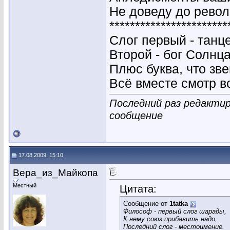
Не доведу до рево
***********************
Слог первый - танц
Второй - бог Солнц
Плюс буква, что зв
Всё вместе смотр в
Последний раз редактир
сообщение
17.08.2009, 15:10
Вера_из_Майкопа
Местный
Цитата:
Сообщение от
1tatka
Философ - первый слог шарады,
К нему союз прибавить надо,
Последний слог - местоимение.