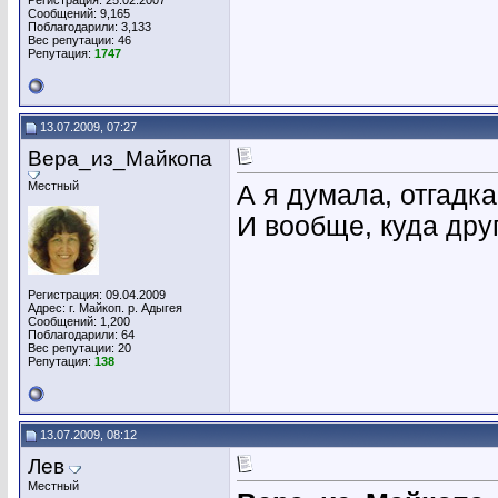
Регистрация: 25.02.2007
Сообщений: 9,165
Поблагодарили: 3,133
Вес репутации:
46
Репутация:
1747
13.07.2009, 07:27
Вера_из_Майкопа
Местный
А я думала, отгадка 
И вообще, куда дру
Регистрация: 09.04.2009
Адрес: г. Майкоп. р. Адыгея
Сообщений: 1,200
Поблагодарили: 64
Вес репутации:
20
Репутация:
138
13.07.2009, 08:12
Лев
Местный