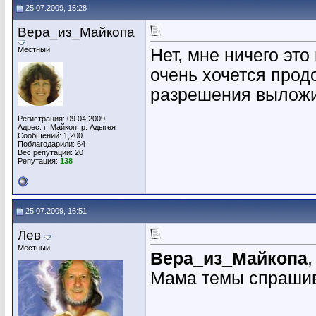
25.07.2009, 15:28
Вера_из_Майкопа
Местный
Нет, мне ничего эт
очень хочется прод
разрешения выложит
Регистрация: 09.04.2009
Адрес: г. Майкоп. р. Адыгея
Сообщений: 1,200
Поблагодарили: 64
Вес репутации:
20
Репутация:
138
25.07.2009, 16:51
Лев
Местный
Вера_из_Майкопа
,
Мама темы спрашив