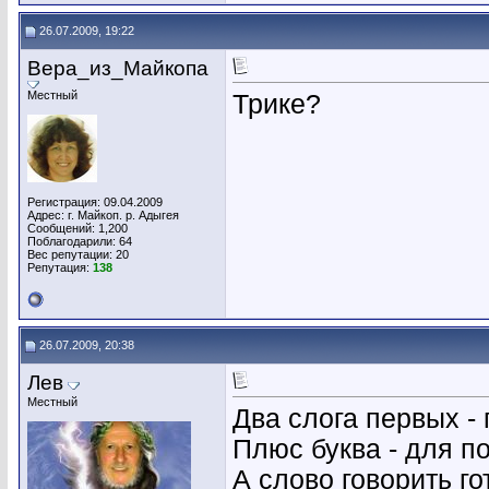
26.07.2009, 19:22
Вера_из_Майкопа
Местный
Трике?
Регистрация: 09.04.2009
Адрес: г. Майкоп. р. Адыгея
Сообщений: 1,200
Поблагодарили: 64
Вес репутации:
20
Репутация:
138
26.07.2009, 20:38
Лев
Местный
Два слога первых -
Плюс буква - для по
А слово говорить го