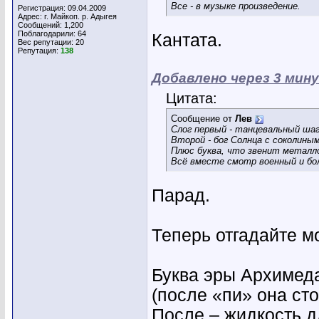
Все - в музыке произведение.
Регистрация: 09.04.2009
Адрес: г. Майкоп. р. Адыгея
Сообщений: 1,200
Поблагодарили: 64
Кантата.
Вес репутации:
20
Репутация:
138
Добавлено через 3 мин
Цитата:
Сообщение от
Лев
Слог первый - танцевальный шаг
Второй - бог Солнца с соколиным
Плюс буква, что звенит металл
Всё вместе смотр военный и бол
Парад.
Теперь отгадайте м
Буква эры Архимед
(после «пи» она сто
После – жидкость д