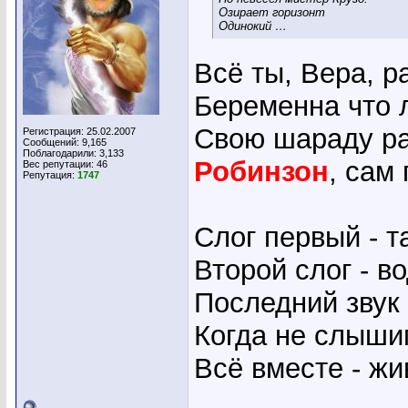
Озирает горизонт
Одинокий …
Всё ты, Вера, р
Беременна что л
Свою шараду ра
Регистрация: 25.02.2007
Сообщений: 9,165
Поблагодарили: 3,133
Робинзон
, сам
Вес репутации:
46
Репутация:
1747
Слог первый - т
Второй слог - во
Последний звук 
Когда не слыши
Всё вместе - жи