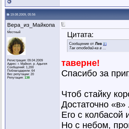
19.08.2009, 05:56
Вера_из_Майкопа
Местный
Цитата:
Сообщение от
Лев
Так отобедай-ка в ...
таверне!
Регистрация: 09.04.2009
Адрес: г. Майкоп. р. Адыгея
Сообщений: 1,200
Спасибо за при
Поблагодарили: 64
Вес репутации:
20
Репутация:
138
Чтоб стайку кор
Достаточно «в» 
Его с колбасой 
Но с небом, про