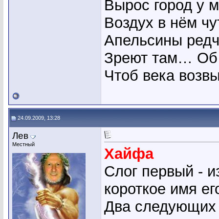
Вырос город у м
Воздух в нём чу
Апельсины редч
Зреют там… Об 
Чтоб века возвы
24.09.2009, 13:28
Лев
Местный
Хайфа
Слог первый - 
короткое имя ег
Два следующих с