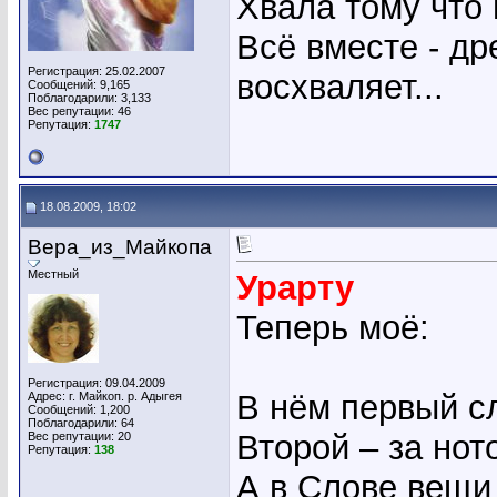
Хвала тому что
Всё вместе - др
Регистрация: 25.02.2007
восхваляет...
Сообщений: 9,165
Поблагодарили: 3,133
Вес репутации:
46
Репутация:
1747
18.08.2009, 18:02
Вера_из_Майкопа
Местный
Урарту
Теперь моё:
Регистрация: 09.04.2009
В нём первый сл
Адрес: г. Майкоп. р. Адыгея
Сообщений: 1,200
Поблагодарили: 64
Второй – за нот
Вес репутации:
20
Репутация:
138
А в Слове вещи