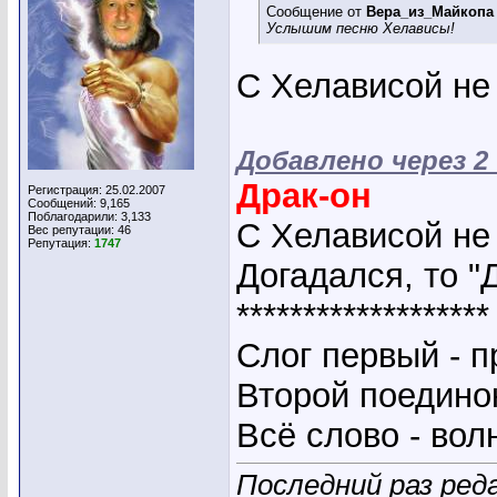
Сообщение от
Вера_из_Майкопа
Услышим песню Хелависы!
С Хелависой не 
Добавлено через 2
Драк-он
Регистрация: 25.02.2007
Сообщений: 9,165
Поблагодарили: 3,133
С Хелависой не 
Вес репутации:
46
Репутация:
1747
Догадался, то "Д
*******************
Слог первый - п
Второй поедино
Всё слово - волн
Последний раз ред