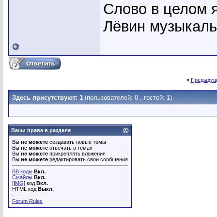
Слово в целом я
Лёвин музыкаль
«
Предыдущ
Здесь присутствуют: 1
(пользователей: 0 , гостей: 1)
Ваши права в разделе
Вы
не можете
создавать новые темы
Вы
не можете
отвечать в темах
Вы
не можете
прикреплять вложения
Вы
не можете
редактировать свои сообщения
BB коды
Вкл.
Смайлы
Вкл.
[IMG]
код
Вкл.
HTML код
Выкл.
Forum Rules