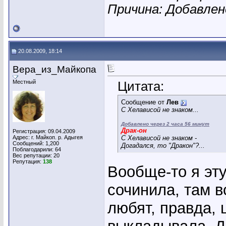
Причина: Добавле
20.08.2009, 18:14
Вера_из_Майкопа
Местный
Цитата:
Сообщение от
Лев
С Хелависой не знаком...
Добавлено через 2 часа 56 минут
Драк-он
Регистрация: 09.04.2009
Адрес: г. Майкоп. р. Адыгея
С Хелависой не знаком -
Сообщений: 1,200
Догадался, то "Дракон"?...
Поблагодарили: 64
Вес репутации:
20
Репутация:
138
Вообще-то я эт
сочинила, там в
любят, правда, 