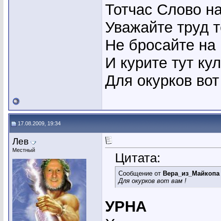
Тотчас Слово н
Уважайте труд т
Не бросайте на 
И курите тут ку
Для окурков вот
17.08.2009, 19:34
Лев
Местный
Цитата:
Сообщение от
Вера_из_Майкопа
Для окурков вот вам !
УРНА