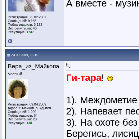
А вместе - музи
Регистрация: 25.02.2007
Сообщений: 9,165
Поблагодарили: 3,133
Вес репутации:
46
Репутация:
1747
24.09.2009, 15:16
Вера_из_Майкопа
Местный
Ги-тара
!
1). Междометие
Регистрация: 09.04.2009
2). Напевает пе
Адрес: г. Майкоп. р. Адыгея
Сообщений: 1,200
Поблагодарили: 64
3). На охоте без
Вес репутации:
20
Репутация:
138
Берегись, лисиц