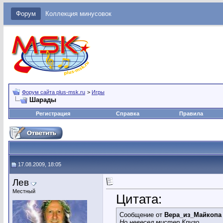
Форум
Коллекция минусовок
Форум сайта plus-msk.ru
>
Игры
Шарады
Регистрация
Справка
Правила
17.08.2009, 18:05
Лев
Местный
Цитата:
Сообщение от
Вера_из_Майкопа
Но невесел мистер Крузо.