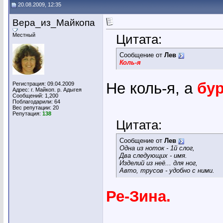
20.08.2009, 12:35
Вера_из_Майкопа
Местный
Цитата:
Сообщение от
Лев
Коль-я
Не коль-я, а
бур
Регистрация: 09.04.2009
Адрес: г. Майкоп. р. Адыгея
Сообщений: 1,200
Поблагодарили: 64
Вес репутации:
20
Репутация:
138
Цитата:
Сообщение от
Лев
Одна из ноток - 1й слог,
Два следующих - имя.
Изделий из неё... для ног,
Авто, трусов - удобно с ними.
Ре-Зина.