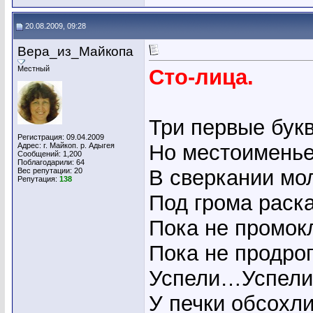
20.08.2009, 09:28
Вера_из_Майкопа
Местный
Сто-лица.
Три первые бук
Регистрация: 09.04.2009
Но местоименье
Адрес: г. Майкоп. р. Адыгея
Сообщений: 1,200
Поблагодарили: 64
В сверкании мо
Вес репутации:
20
Репутация:
138
Под грома раск
Пока не промок
Пока не продрог
Успели…Успели!
У печки обсохли