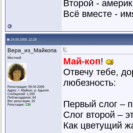
Второй - амери
Всё вместе - имя
24.09.2009, 12:29
Вера_из_Майкопа
Местный
Май-коп
!
Отвечу тебе, до
любезность:
Регистрация: 09.04.2009
Адрес: г. Майкоп. р. Адыгея
Сообщений: 1,200
Поблагодарили: 64
Первый слог – п
Вес репутации:
20
Репутация:
138
Слог второй – э
Как цветущий ж