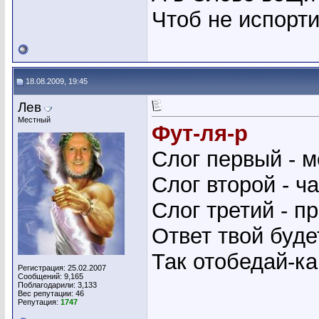
Чтоб не испорт
18.08.2009, 19:45
Лев
Местный
Фут-ля-р
Слог первый - 
Слог второй - ч
Слог третий - пр
Ответ твой буде
Так отобедай-ка 
Регистрация: 25.02.2007
Сообщений: 9,165
Поблагодарили: 3,133
Вес репутации:
46
Репутация:
1747