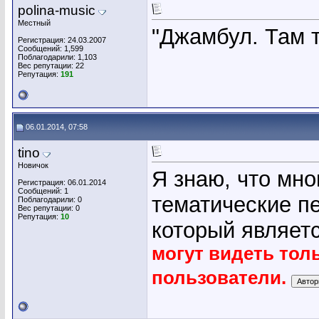
polina-music
Местный
"Джамбул. Там 
Регистрация: 24.03.2007
Сообщений: 1,599
Поблагодарили: 1,103
Вес репутации:
22
Репутация:
191
06.01.2014, 07:58
tino
Новичок
Я знаю, что мно
Регистрация: 06.01.2014
Сообщений: 1
тематические пе
Поблагодарили: 0
Вес репутации:
0
Репутация:
10
который являет
могут видеть тол
пользователи.