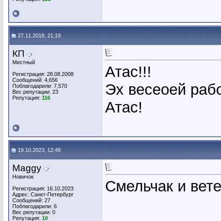
27.11.2018, 21:19
КП
Местный
Атас!!!
Регистрация: 28.08.2008
Сообщений: 4,656
Эх весеоей рабо
Поблагодарили: 7,570
Вес репутации:
23
Репутация:
116
Атас!
19.10.2023, 12:48
Maggy
Новичок
Смельчак и вет
Регистрация: 16.10.2023
Адрес: Санкт-Петербург
Сообщений: 27
Поблагодарили: 6
Вес репутации:
0
Репутация:
10