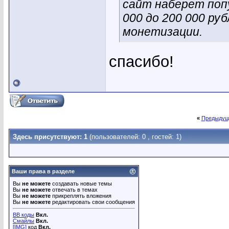
сайт наберет поп
000 до 200 000 ру
монетизации.
спасибо!
«
Предыдущ
Здесь присутствуют: 1
(пользователей: 0 , гостей: 1)
Ваши права в разделе
Вы
не можете
создавать новые темы
Вы
не можете
отвечать в темах
Вы
не можете
прикреплять вложения
Вы
не можете
редактировать свои сообщения
BB коды
Вкл.
Смайлы
Вкл.
[IMG]
код
Вкл.