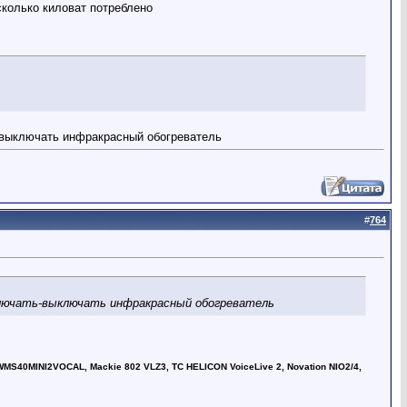
сколько киловат потреблено
ь-выключать инфракрасный обогреватель
#
764
включать-выключать инфракрасный обогреватель
MS40MINI2VOCAL, Mackie 802 VLZ3, TC HELICON VoiceLive 2, Novation NIO2/4,