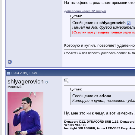
На телефоне в реальном времени отоб
Добавлено через 12 минут
Цитата:
Сообщение от
shlyagerovich
Нашел на Али другой измеритель
[Ссылки могут видеть только зарег
Которую я купил, позволяет удаленн
Последний раз редактировалось arlona; 16.0
16.04.2019, 19:49
shlyagerovich
Местный
Цитата:
Сообщение от
arlona
Которую я купил, позволяет уд
Ну, мне это ни к чему, а вот измерить
__________________
Dynacord D12, DYNACORD SUB 1.15, Dynacord 
Vestax VCI-100
Involight SBL1000HP, Acme LED-3082 Fury, Am