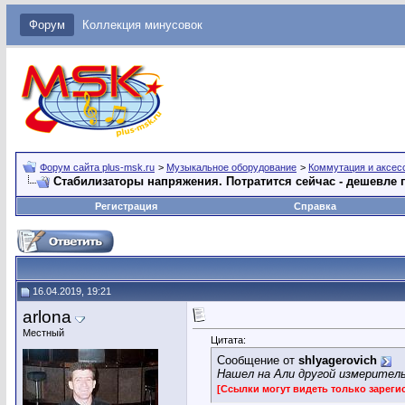
Форум
Коллекция минусовок
Форум сайта plus-msk.ru
>
Музыкальное оборудование
>
Коммутация и аксес
Стабилизаторы напряжения. Потратится сейчас - дешевле 
Регистрация
Справка
16.04.2019, 19:21
arlona
Местный
Цитата:
Сообщение от
shlyagerovich
Нашел на Али другой измеритель
[Ссылки могут видеть только зарег