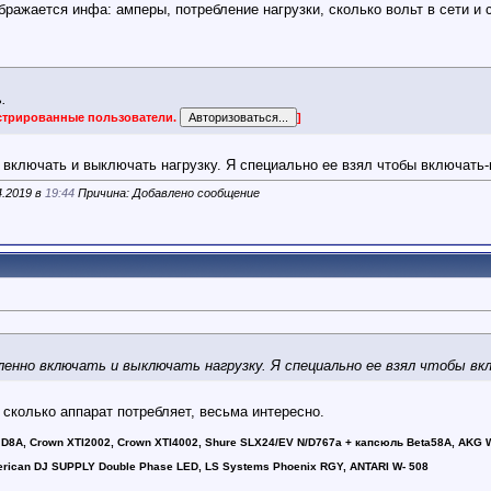
ражается инфа: амперы, потребление нагрузки, сколько вольт в сети и 
.
истрированные пользователи.
]
о включать и выключать нагрузку. Я специально ее взял чтобы включат
4.2019 в
19:44
Причина: Добавлено сообщение
аленно включать и выключать нагрузку. Я специально ее взял чтобы 
, сколько аппарат потребляет, весьма интересно.
D8A, Crown XTI2002, Crown XTI4002, Shure SLX24/EV N/D767a + капсюль Beta58A, AKG W
erican DJ SUPPLY Double Phase LED, LS Systems Phoenix RGY, ANTARI W- 508