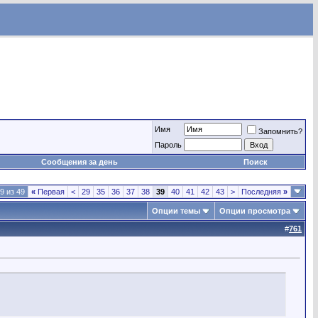
Имя
Запомнить?
Пароль
Сообщения за день
Поиск
9 из 49
«
Первая
<
29
35
36
37
38
39
40
41
42
43
>
Последняя
»
Опции темы
Опции просмотра
#
761