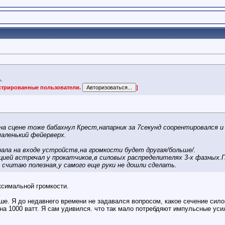
.
истрированные пользователи.
]
на сцене тоже бабахнул Крест,напарник за 7секунд соорентировался и
аленький фейерверх.
ала на входе устройств,на громкости будет другая/больше/.
цией встречал у прокатчиков,в силовых распределителях 3-х фазных.
считаю полезная,у самого еще руки не дошли сделать.
ксимальной громкости.
ше. Я до недавнего времени не задавался вопросом, какое сечение сило
 на 1000 ватт. Я сам удивился. что так мало потребдяют импульсные уси