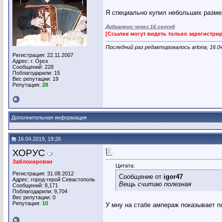
Я специально купил небольших разме
Добавлено через 16 секунд
[Ссылки могут видеть только зарегистр
Последний раз редактировалось arlona; 16.0
Регистрация: 22.11.2007
Адрес: г. Орск
Сообщений: 228
Поблагодарили: 15
Вес репутации:
19
Репутация:
28
Дополнительная информация
16.04.2019, 19:26
ХОРУС
Заблокирован
Цитата:
Регистрация: 31.08.2012
Сообщение от
igor47
Адрес: город-герой Севастополь
Вещь считаю полезная
Сообщений: 8,171
Поблагодарили: 9,704
Вес репутации:
0
Репутация:
10
У мну на стабе ампераж показывает п