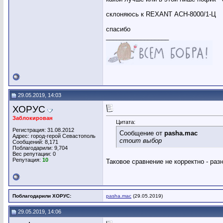
склоняюсь к REXANT АСН-8000/1-Ц
спасибо
__________________
29.05.2019, 14:03
ХОРУС
Заблокирован
Цитата:
Регистрация: 31.08.2012
Сообщение от
pasha.mac
Адрес: город-герой Севастополь
стоит выбор
Сообщений: 8,171
Поблагодарили: 9,704
Вес репутации:
0
Репутация:
10
Таковое сравнение не корректно - раз
Поблагодарили ХОРУС:
pasha.mac
(29.05.2019)
29.05.2019, 14:06