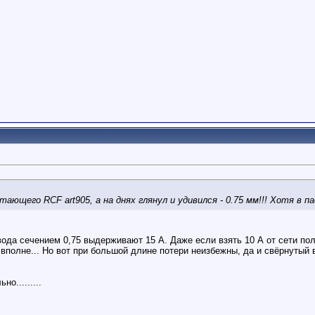
итающего RCF art905, а на днях глянул и удивился - 0.75 мм!!! Хотя в
вода сечением 0,75 выдерживают 15 А. Даже если взять 10 А от сети по
вполне... Но вот при большой длине потери неизбежны, да и свёрнутый 
о.........