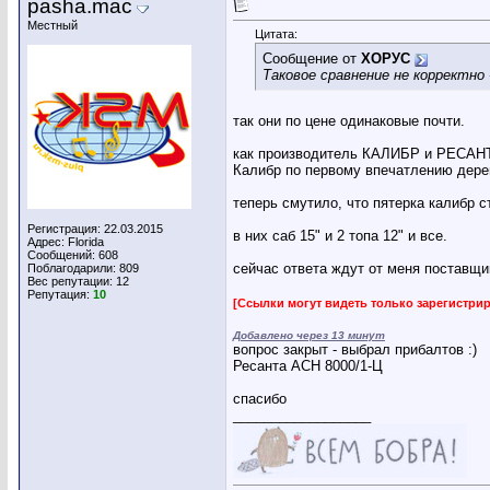
pasha.mac
Местный
Цитата:
Сообщение от
ХОРУС
Таковое сравнение не корректно
так они по цене одинаковые почти.
как производитель КАЛИБР и РЕСАНТ
Калибр по первому впечатлению дере
теперь смутило, что пятерка калибр с
Регистрация: 22.03.2015
в них саб 15" и 2 топа 12" и все.
Адрес: Florida
Сообщений: 608
сейчас ответа ждут от меня поставщик
Поблагодарили: 809
Вес репутации:
12
Репутация:
10
[Ссылки могут видеть только зарегистр
Добавлено через 13 минут
вопрос закрыт - выбрал прибалтов :)
Ресанта АСН 8000/1-Ц
спасибо
__________________