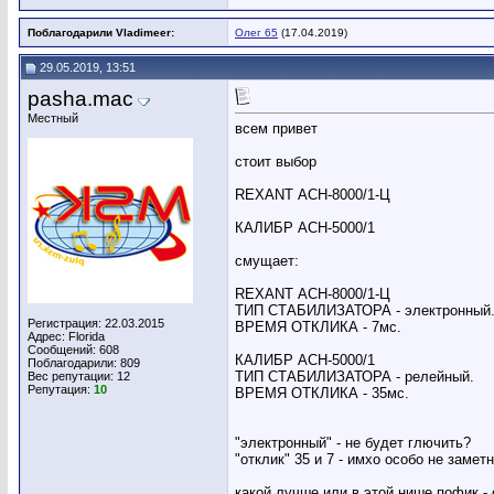
Поблагодарили Vladimeer:
Олег 65
(17.04.2019)
29.05.2019, 13:51
pasha.mac
Местный
всем привет
стоит выбор
REXANT АСН-8000/1-Ц
КАЛИБР АСН-5000/1
смущает:
REXANT АСН-8000/1-Ц
ТИП СТАБИЛИЗАТОРА - электронный
Регистрация: 22.03.2015
ВРЕМЯ ОТКЛИКА - 7мс.
Адрес: Florida
Сообщений: 608
КАЛИБР АСН-5000/1
Поблагодарили: 809
ТИП СТАБИЛИЗАТОРА - релейный.
Вес репутации:
12
Репутация:
10
ВРЕМЯ ОТКЛИКА - 35мс.
"электронный" - не будет глючить?
"отклик" 35 и 7 - имхо особо не замет
какой лучше или в этой нише пофик -