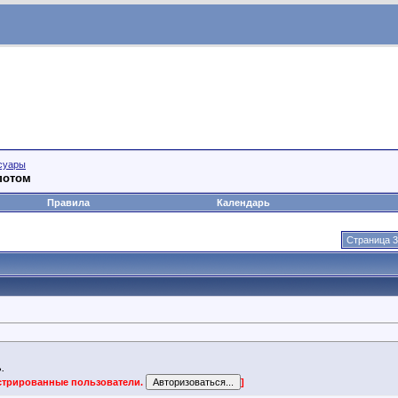
суары
потом
Правила
Календарь
Страница 3
.
истрированные пользователи.
]