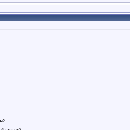
.
ны?
 оба годные?