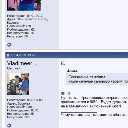
Регистрация: 04.01.2012
Адрес: Лен. область, Питер,
Карелия
Сообщений: 130
Поблагодарили: 62
Вес репутации:
15
Репутация:
10
17.04.2019, 13:29
Vladimeer
Местный
Цитата:
Сообщение от
arlona
какое сечение силового кабеля п
!!!!!!!!
Ну что ж... Проложенные открыто про
Регистрация: 05.07.2009
приближаются к 90%.. Будет держать 
Адрес: Воронеж
на математику+ включенный мозг!
Сообщений: 6,809
__________________
Поблагодарили: 8,871
Вес репутации:
25
Чему сломаться , сломается обязательн
Репутация:
129