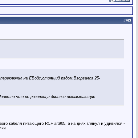
#
763
 переключил на ЕВойс,стоящий рядом.Взорвался 25-
Понятно что не розетка,а дисплэи показывающие
вого кабеля питающего RCF art905, а на днях глянул и удивился -
лки