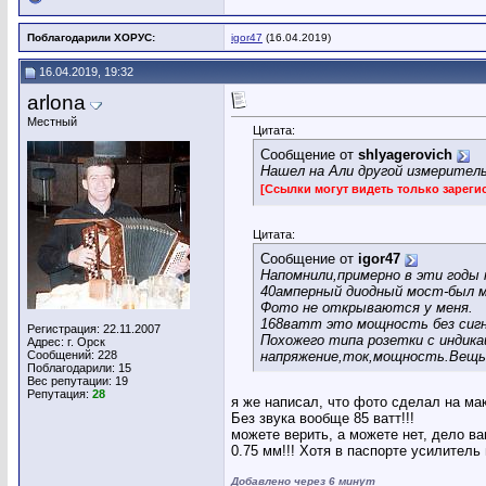
Поблагодарили ХОРУС:
igor47
(16.04.2019)
16.04.2019, 19:32
arlona
Местный
Цитата:
Сообщение от
shlyagerovich
Нашел на Али другой измеритель
[Ссылки могут видеть только зарег
Цитата:
Сообщение от
igor47
Напомнили,примерно в эти годы 
40амперный диодный мост-был м
Фото не открываются у меня.
168ватт это мощность без сигн
Регистрация: 22.11.2007
Похожего типа розетки с индика
Адрес: г. Орск
Сообщений: 228
напряжение,ток,мощность.Вещь 
Поблагодарили: 15
Вес репутации:
19
Репутация:
28
я же написал, что фото сделал на ма
Без звука вообще 85 ватт!!!
можете верить, а можете нет, дело ва
0.75 мм!!! Хотя в паспорте усилитель
Добавлено через 6 минут