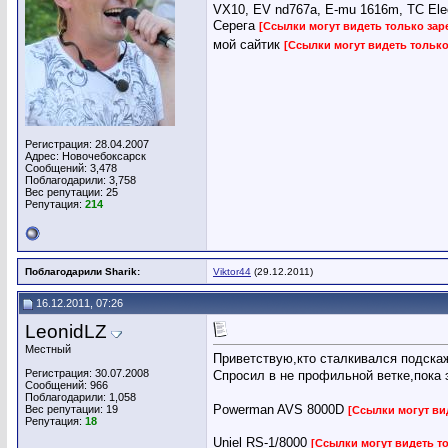
VX10, EV nd767a, E-mu 1616m, TC Ele
Серега
[Ссылки могут видеть только за
мой сайтик
[Ссылки могут видеть тольк
Регистрация: 28.04.2007
Адрес: Новочебоксарск
Сообщений: 3,478
Поблагодарили: 3,758
Вес репутации:
25
Репутация:
214
Поблагодарили Sharik:
Viktor44
(29.12.2011)
16.12.2011, 07:26
LeonidLZ
Местный
Приветствую,кто сталкивался подскаж
Регистрация: 30.07.2008
Спросил в не профильной ветке,пока 
Сообщений: 966
Поблагодарили: 1,058
Powerman AVS 8000D
Вес репутации:
19
[Ссылки могут ви
Репутация:
18
Uniel RS-1/8000
[Ссылки могут видеть т