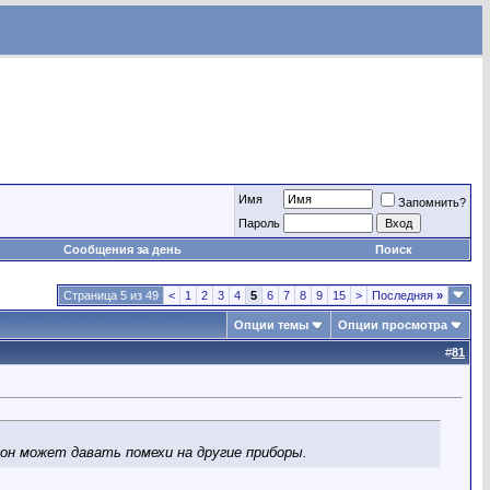
Имя
Запомнить?
Пароль
Сообщения за день
Поиск
Страница 5 из 49
<
1
2
3
4
5
6
7
8
9
15
>
Последняя
»
Опции темы
Опции просмотра
#
81
он может давать помехи на другие приборы.