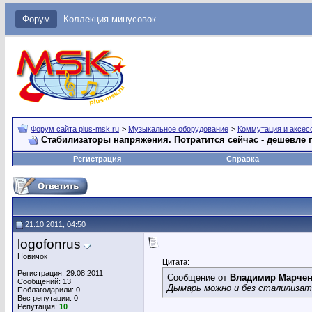
Форум
Коллекция минусовок
Форум сайта plus-msk.ru
>
Музыкальное оборудование
>
Коммутация и аксес
Стабилизаторы напряжения. Потратится сейчас - дешевле 
Регистрация
Справка
21.10.2011, 04:50
logofonrus
Новичок
Цитата:
Регистрация: 29.08.2011
Сообщение от
Владимир Марче
Сообщений: 13
Дымарь можно и без сталилизато
Поблагодарили: 0
Вес репутации:
0
Репутация:
10