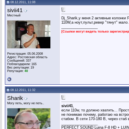
08.12.2011, 11:08
sivii41
Местный
Dj_Sharik,у меня 2 активные колонки
110W,а ноут,пульт,ревер "тянут" мало
__________________
[Ссылки могут видеть только зарегистр
Регистрация: 05.06.2008
Адрес: Ростовская область
Сообщений: 337
Поблагодарили: 165
Вес репутации:
19
Репутация:
40
08.12.2011, 11:32
Sharik
Могу петь, могу не петь..
sivii41
,
если 110w, то должно хватить... Прос
не понимаю почему, работаю на встрое
стабом. В сети 170-180 В, через стаб
__________________
PERFECT SOUND Luina F-8 HD + LUINA 