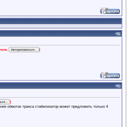
#
82
тели.
]
#
83
]
ения обмоток транса стабилизатор может предложить только 4