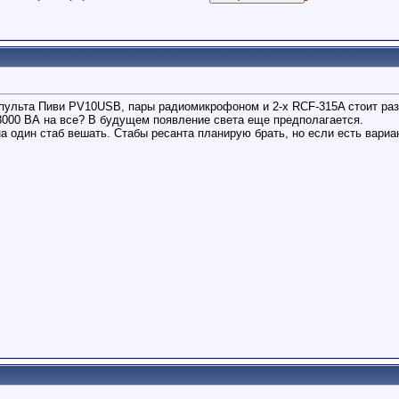
 пульта Пиви PV10USB, пары радиомикрофоном и 2-х RCF-315A стоит раз
 3000 ВА на все? В будущем появление света еще предполагается.
 на один стаб вешать. Стабы ресанта планирую брать, но если есть вар