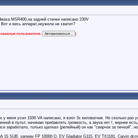
 Ямаха MSR400,на задней стенке написано 230V
. Вот и весь аппарат,неужели не хватит?
ированные пользователи.
]
то у меня усил 1500 VA написано, я взял 3х киловатник. Но сколько раз
нной в пульт, начинаю прибавлять громкость, а звука нет !, вернее есть
 все заработало, только щелкал (релейный) он как "сверчок за печкой", н
15 SUB, sanway FP 10000 Q, EV Gladiator G115, EV TX1181, Carvin dcm2