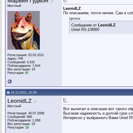
Марвин Гудмэн
Местный
LeonidLZ
По описаниям, почти ничем. Сам я соб
Цитата:
Сообщение от
LeonidLZ
Uniel RS-1/8000
Регистрация: 02.02.2011
Адрес: РФ
Сообщений: 3,432
Поблагодарили: 7,644
Вес репутации:
19
Репутация:
87
16.12.2011, 10:39
LeonidLZ
Местный
Вот вычитал в описании вот такого об
Высокая надежность и долгий срок сл
Регистрация: 30.07.2008
Сообщений: 966
Интересно у выбранного Вами Uniel RS
Поблагодарили: 1,058
Вес репутации:
19
Репутация:
18