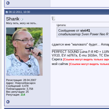
08.12.2011, 10:30
Sharik
Могу петь, могу не петь..
Цитата:
Сообщение от
sivii41
стабилизатор Sven Power Neo R
сдается мне "маловато" будет... Аппар
__________________
PERFECT SOUND Luina F-8 HD + LUINA 
VX10, EV nd767a, E-mu 1616m, TC Ele
Серега
[Ссылки могут видеть только за
мой сайтик
[Ссылки могут видеть тольк
Регистрация: 28.04.2007
Адрес: Новочебоксарск
Сообщений: 3,478
Поблагодарили: 3,758
Вес репутации:
25
Репутация:
214