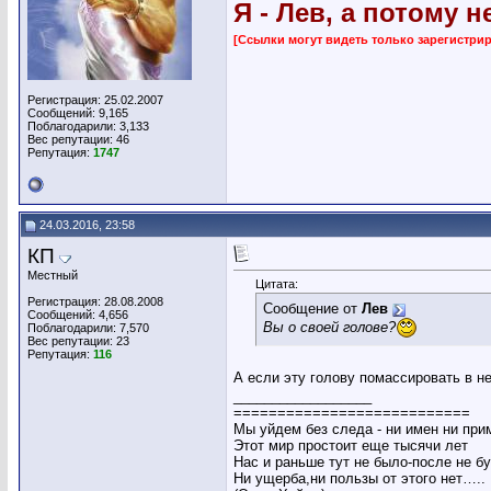
Я - Лев, а потому н
[Ссылки могут видеть только зарегистр
Регистрация: 25.02.2007
Сообщений: 9,165
Поблагодарили: 3,133
Вес репутации:
46
Репутация:
1747
24.03.2016, 23:58
КП
Местный
Цитата:
Регистрация: 28.08.2008
Сообщение от
Лев
Сообщений: 4,656
Вы о своей голове?
Поблагодарили: 7,570
Вес репутации:
23
Репутация:
116
А если эту голову помассировать в н
__________________
===========================
Мы уйдем без следа - ни имен ни при
Этот мир простоит еще тысячи лет
Нас и раньше тут не было-после не б
Ни ущерба,ни пользы от этого нет…..