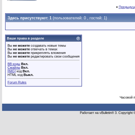
«
Предыдущ
Здесь присутствуют: 1
(пользователей: 0 , гостей: 1)
Ваши права в разделе
Вы
не можете
создавать новые темы
Вы
не можете
отвечать в темах
Вы
не можете
прикреплять вложения
Вы
не можете
редактировать свои сообщения
BB коды
Вкл.
Смайлы
Вкл.
[IMG]
код
Вкл.
HTML код
Выкл.
Forum Rules
Часовой 
Работает на vBulletin® 3. Copyright 