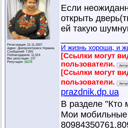
Если неожиданн
открыть дверь(т
ей такую шумну
_____________
Регистрация: 21.11.2007
И жизнь хороша, и ж
Адрес: Днепропетровск Украина
Сообщений: 7,891
[Ссылки могут ви
Поблагодарили: 11,914
Вес репутации:
137
Репутация:
11175
пользователи.
[Ссылки могут ви
пользователи.
prazdnik.dp.ua
В разделе "Кто 
Мои мобильные
80984350761,80