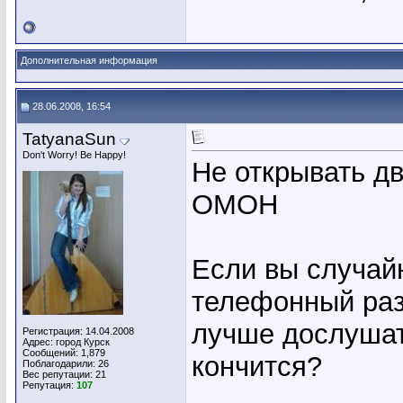
Дополнительная информация
28.06.2008, 16:54
TatyanaSun
Don't Worry! Be Happy!
Не открывать дв
ОМОН
Если вы случайн
телефонный разг
лучше дослушать
Регистрация: 14.04.2008
Адрес: город Курск
Сообщений: 1,879
кончится?
Поблагодарили: 26
Вес репутации:
21
Репутация:
107
_____________