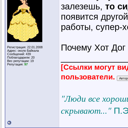
залезешь,
то с
появится другой
работы, супер-х
Почему Хот Дог 
Регистрация: 22.01.2008
Адрес: около Байкала
Сообщений: 439
_____________
Поблагодарили: 20
Вес репутации:
19
Репутация:
97
[Ссылки могут ви
пользователи.
"Люди все хорош
скрывают..."
П.Э