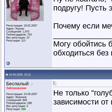
подругу! Пусть 
Почему если меч
Регистрация: 19.02.2007
Адрес: Каунас
Сообщений: 1,970
_____________
Поблагодарили: 703
Вес репутации:
22
Репутация:
113
Могу обойтись б
обходиться без
24.09.2008, 16:22
Беспалый
Заблокирован
Не только "голу
Регистрация: 24.09.2007
Адрес: Воронеж
зависимости от
Сообщений: 806
Поблагодарили: 288
Вес репутации:
0
Репутация:
266