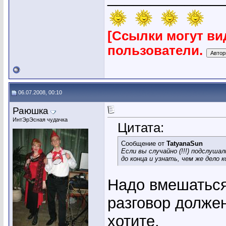
[Ссылки могут ви
пользователи.
06.07.2008, 00:10
Раюшка
ИнтЭрЭсная чудачка
Цитата:
Сообщение от
TatyanaSun
Если вы случайно (!!!) подслуш
до конца и узнать, чем же дело 
Надо вмешаться,
разговор должен
хотите.