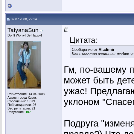
07.07.2008, 22:14
TatyanaSun
Don't Worry! Be Happy!
Цитата:
Сообщение от
Vladimir
Как известно женщины любят уш
Гм, по-вашему п
может быть дете
ужас! Предлага
Регистрация: 14.04.2008
Адрес: город Курск
уклоном "Спасе
Сообщений: 1,879
Поблагодарили: 26
Вес репутации:
21
Репутация:
107
Подруга "изменя