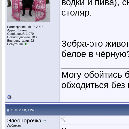
водки и пива), 
столяр.
Регистрация: 19.02.2007
Адрес: Каунас
Сообщений: 1,970
Поблагодарили: 703
Зебра-это живот
Вес репутации:
22
Репутация:
113
белое в чёрную
_____________
Могу обойтись б
обходиться без
31.10.2008, 11:40
Элеонорочка
Любимая