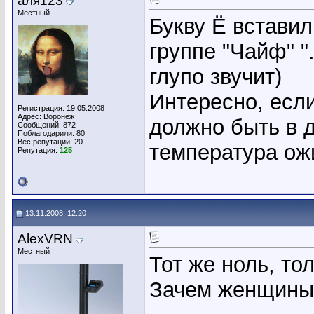
аля123
Местный
Букву Ё вставил
группе "Чайф" "..
глупо звучит)
Интересно, если
Регистрация: 19.05.2008
Адрес: Воронеж
должно быть в д
Сообщений: 872
Поблагодарили: 80
Вес репутации:
20
температура ож
Репутация:
125
13.11.2008, 12:20
AlexVRN
Местный
Тот же ноль, то
Зачем женщины