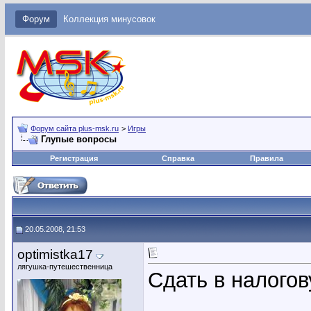
Форум
Коллекция минусовок
Форум сайта plus-msk.ru
>
Игры
Глупые вопросы
Регистрация
Справка
Правила
20.05.2008, 21:53
optimistka17
лягушка-путешественница
Сдать в налого