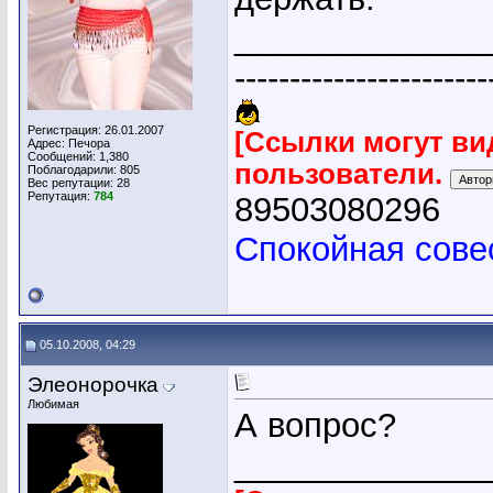
_____________
-----------------------
Регистрация: 26.01.2007
[Ссылки могут ви
Адрес: Печора
Сообщений: 1,380
пользователи.
Поблагодарили: 805
Вес репутации:
28
Репутация:
784
89503080296
Спокойная сове
05.10.2008, 04:29
Элеонорочка
Любимая
А вопрос?
_____________