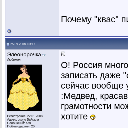
Почему "квас" п
25.09.2008, 03:17
Элеонорочка
Любимая
О! Россия мног
записать даже "
сейчас вообще у
:Медвед, красавч
грамотности мож
хотите
Регистрация: 22.01.2008
Адрес: около Байкала
Сообщений: 439
Поблагодарили: 20