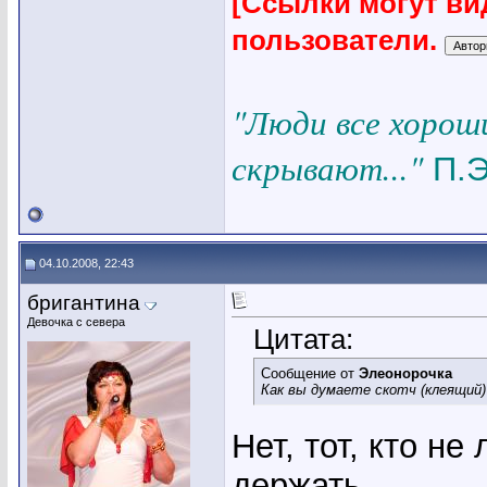
[Ссылки могут ви
пользователи.
"Люди все хорош
скрывают..."
П.Э
04.10.2008, 22:43
бригантина
Девочка с севера
Цитата:
Сообщение от
Элеонорочка
Как вы думаете скотч (клеящий
Нет, тот, кто н
держать.