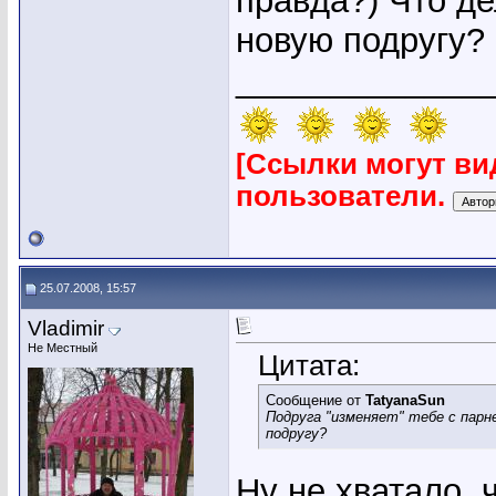
правда?) Что де
новую подругу?
_____________
[Ссылки могут ви
пользователи.
25.07.2008, 15:57
Vladimir
Не Местный
Цитата:
Сообщение от
TatyanaSun
Подруга "изменяет" тебе с парн
подругу?
Ну не хватало, 