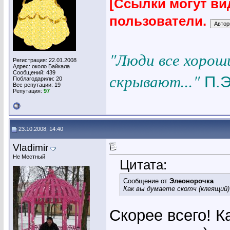
[Ссылки могут ви
пользователи.
"Люди все хорош
Регистрация: 22.01.2008
Адрес: около Байкала
Сообщений: 439
скрывают..."
П.Э
Поблагодарили: 20
Вес репутации:
19
Репутация:
97
23.10.2008, 14:40
Vladimir
Не Местный
Цитата:
Сообщение от
Элеонорочка
Как вы думаете скотч (клеящий
Скорее всего! К