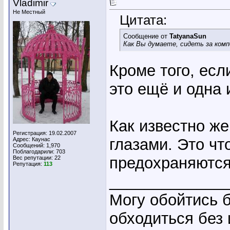
Vladimir
Не Местный
Цитата:
Сообщение от
TatyanaSun
Как Вы думаете, сидеть за комп
Кроме того, есл
это ещё и одна 
Как известно ж
Регистрация: 19.02.2007
глазами. Это чт
Адрес: Каунас
Сообщений: 1,970
Поблагодарили: 703
предохраняютс
Вес репутации:
22
Репутация:
113
_____________
Могу обойтись б
обходиться без