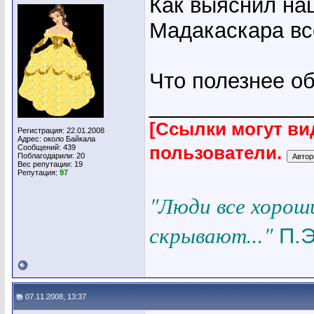
Как выяснил на
Мадакаскара всё
Что полезнее о
_____________
[Ссылки могут ви
Регистрация: 22.01.2008
Адрес: около Байкала
Сообщений: 439
пользователи.
Поблагодарили: 20
Вес репутации:
19
Репутация:
97
"Люди все хорош
скрывают..."
П.Э
07.11.2008, 13:37