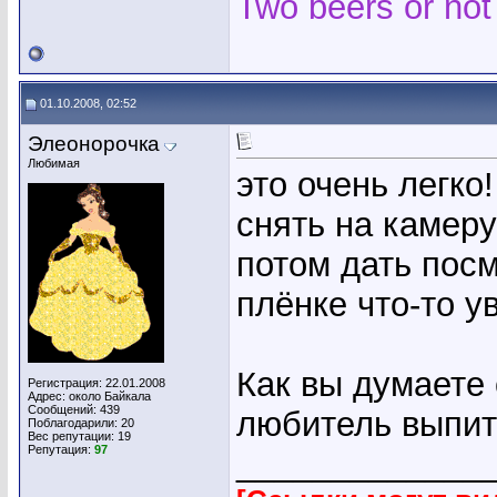
Two beers or not
01.10.2008, 02:52
Элеонорочка
Любимая
это очень легко
снять на камеру)
потом дать посм
плёнке что-то у
Как вы думаете
Регистрация: 22.01.2008
Адрес: около Байкала
Сообщений: 439
любитель выпит
Поблагодарили: 20
Вес репутации:
19
Репутация:
97
_____________