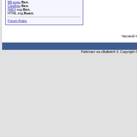
BB коды
Вкл.
Смайлы
Вкл.
[IMG]
код
Вкл.
HTML код
Выкл.
Forum Rules
Часовой 
Работает на vBulletin® 3. Copyright 