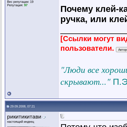
Вес репутации:
19
Репутация:
97
Почему клей-к
ручка, или кл
_____________
[Ссылки могут ви
пользователи.
"Люди все хорош
скрывают..."
П.Э
29.09.2008, 07:21
рикитикитави
настоящий индеец