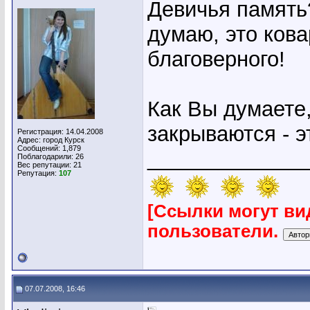
Девичья память?
думаю, это ков
благоверного!
Как Вы думаете,
закрываются - 
Регистрация: 14.04.2008
Адрес: город Курск
Сообщений: 1,879
_____________
Поблагодарили: 26
Вес репутации:
21
Репутация:
107
[Ссылки могут ви
пользователи.
07.07.2008, 16:46